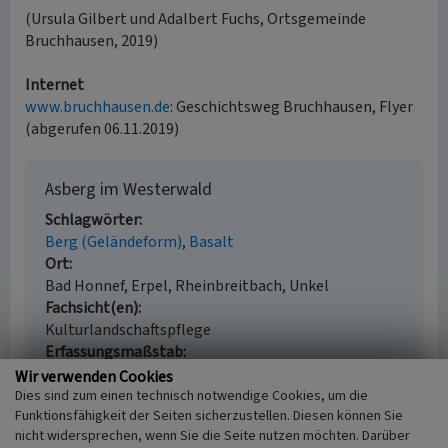
(Ursula Gilbert und Adalbert Fuchs, Ortsgemeinde
Bruchhausen, 2019)
Internet
www.bruchhausen.de
: Geschichtsweg Bruchhausen, Flyer
(abgerufen 06.11.2019)
Asberg im Westerwald
Schlagwörter
Berg (Geländeform)
Basalt
Ort
Bad Honnef, Erpel, Rheinbreitbach, Unkel
Fachsicht(en)
Kulturlandschaftspflege
Erfassungsmaßstab
i.d.R. 1:5.000 (größer als 1:20.000)
Wir verwenden Cookies
Erfassungsmethode
Dies sind zum einen technisch notwendige Cookies, um die
Funktionsfähigkeit der Seiten sicherzustellen. Diesen können Sie
Literaturauswertung, Geländebegehung/-
nicht widersprechen, wenn Sie die Seite nutzen möchten. Darüber
kartierung