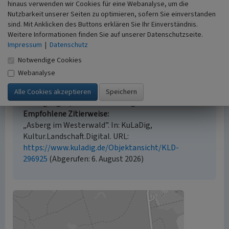
hinaus verwenden wir Cookies für eine Webanalyse, um die
Nutzbarkeit unserer Seiten zu optimieren, sofern Sie einverstanden
sind. Mit Anklicken des Buttons erklären Sie Ihr Einverständnis.
Weitere Informationen finden Sie auf unserer Datenschutzseite.
Empfohlene Zitierweise
Impressum
|
Datenschutz
Urheberrechtlicher Hinweis
Notwendige Cookies
Der hier präsentierte Inhalt ist urheberrechtlich
Webanalyse
geschützt. Die angezeigten Medien unterliegen
möglicherweise zusätzlichen urheberrechtlichen
Bedingungen, die an diesen ausgewiesen sind.
Empfohlene Zitierweise
„Asberg im Westerwald”. In: KuLaDig,
Kultur.Landschaft.Digital. URL:
https://www.kuladig.de/Objektansicht/KLD-
296925
(Abgerufen: 6. August 2026)