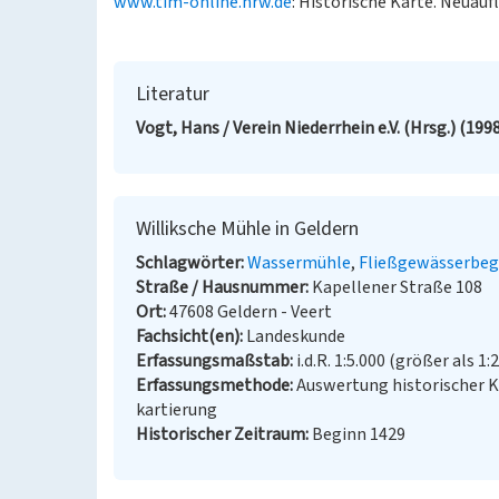
www.tim-online.nrw.de
: Historische Karte. Neuauf
Literatur
Vogt, Hans / Verein Niederrhein e.V. (Hrsg.) (199
Williksche Mühle in Geldern
Schlagwörter
Wassermühle
Fließgewässerbeg
Straße / Hausnummer
Kapellener Straße 108
Ort
47608 Geldern - Veert
Fachsicht(en)
Landeskunde
Erfassungsmaßstab
i.d.R. 1:5.000 (größer als 1:
Erfassungsmethode
Auswertung historischer 
kartierung
Historischer Zeitraum
Beginn 1429