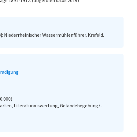
lage 1891-1912. (abgerufen 05.05.2019)
8)
Niederrheinischer Wassermühlenführer. Krefeld.
radigung
20.000)
Karten, Literaturauswertung, Geländebegehung/-