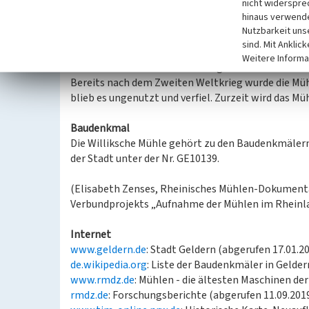
nicht widerspre
Flurname Alte Willik erinnert heute noch an diese 
hinaus verwende
Die Williksche Mühle war über Jahrhunderte hinweg
Nutzbarkeit uns
Betrieb 1939 endgültig ein. Sie war zuletzt als Ma
sind. Mit Anklic
1930er Jahren, bei der auch die Landstraße auf die
Weitere Informa
dass der Flussarm vom Fluss abgeschnitten wurde u
Bereits nach dem Zweiten Weltkrieg wurde die Mü
blieb es ungenutzt und verfiel. Zurzeit wird das 
Baudenkmal
Die Williksche Mühle gehört zu den Baudenkmälern 
der Stadt unter der Nr. GE10139.
(Elisabeth Zenses, Rheinisches Mühlen-Dokumenta
Verbundprojekts „Aufnahme der Mühlen im Rheinl
Internet
www.geldern.de
: Stadt Geldern (abgerufen 17.01.2
de.wikipedia.org
: Liste der Baudenkmäler in Gelder
www.rmdz.de
: Mühlen - die ältesten Maschinen de
rmdz.de
: Forschungsberichte (abgerufen 11.09.201