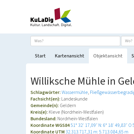
Start
Kartenansicht
Objektansicht
S
Williksche Mühle in Ge
Schlagwörter:
Wassermühle
Fließgewässerbegradi
Fachsicht(en):
Landeskunde
Gemeinde(n):
Geldern
Kreis(e):
Kleve (Nordrhein-Westfalen)
Bundesland:
Nordrhein-Westfalen
Koordinate WGS84
51° 32′ 17,09″ N: 6° 18′ 49,83″ O
Koordinate UTM
32.313.717,31 m: 5.713.084,65 m