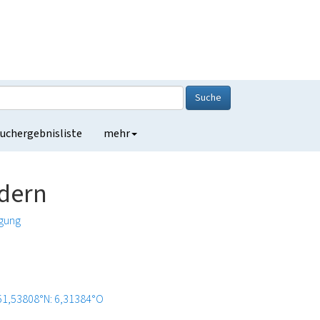
Suche
uchergebnisliste
mehr
ldern
gung
51,53808°N: 6,31384°O