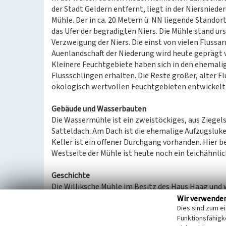
der Stadt Geldern entfernt, liegt in der Niersniede
Mühle. Der in ca. 20 Metern ü. NN liegende Standor
das Ufer der begradigten Niers. Die Mühle stand ur
Verzweigung der Niers. Die einst von vielen Fluss
Auenlandschaft der Niederung wird heute geprägt 
Kleinere Feuchtgebiete haben sich in den ehemal
Flussschlingen erhalten. Die Reste großer, alter Fl
ökologisch wertvollen Feuchtgebieten entwickelt
Gebäude und Wasserbauten
Die Wassermühle ist ein zweistöckiges, aus Ziegel
Satteldach. Am Dach ist die ehemalige Aufzugsluke
Keller ist ein offener Durchgang vorhanden. Hier 
Westseite der Mühle ist heute noch ein teichähnli
Geschichte
Die Williksche Mühle im Besitz des Haus Haag und 
Entfernung von 500 Metern zu einer weiteren fluss
Wir verwende
Dies sind zum e
einem ehemaligen Rittergut gehörte, hatte zu Str
Funktionsfähigke
Streites blieb nur die Williksche Mühle erhalten. 