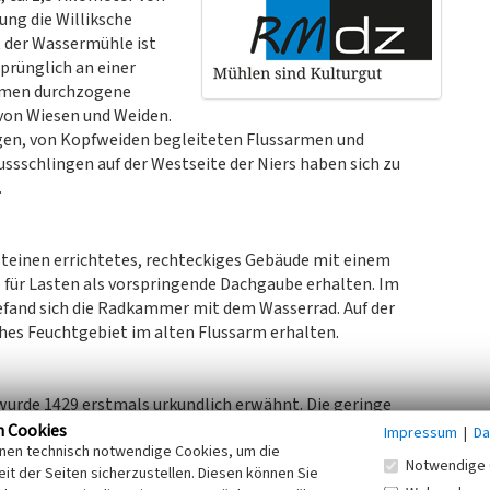
rung die Williksche
t der Wassermühle ist
sprünglich an einer
armen durchzogene
von Wiesen und Weiden.
igen, von Kopfweiden begleiteten Flussarmen und
ussschlingen auf der Westseite der Niers haben sich zu
.
steinen errichtetes, rechteckiges Gebäude mit einem
 für Lasten als vorspringende Dachgaube erhalten. Im
befand sich die Radkammer mit dem Wasserrad. Auf der
ches Feuchtgebiet im alten Flussarm erhalten.
wurde 1429 erstmals urkundlich erwähnt. Die geringe
abwärts liegenden Mühle mit Namen Alte Willik, die zu
n Cookies
Impressum
|
Da
inen technisch notwendige Cookies, um die
eitigkeiten und Konkurrenz geführt. Nach Beilegung des
Notwendige 
it der Seiten sicherzustellen. Diesen können Sie
Die flussabwärts gelegene Mühle wurde abgerissen. Nur der