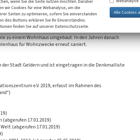
Webanalyse
chen, wenn Sie die Seite nutzen möchten. Darüber
Mühle.
n wir Cookies für eine Webanalyse, um die
 Getreide-, Frucht- und Mahlmühle. Sie stellte ihren
erer Seiten zu optimieren, sofern Sie einverstanden
hlmühle tätig. Die Flussbegradigungen der Niers in den
ken des Buttons erklären Sie Ihr Einverständnis.
 Westseite der Mühle verlegt wurde, haben dazu geführt,
tionen finden Sie auf unserer Datenschutzseite.
nd die Mühle trocken fiel.
hle zu einem Wohnhaus umgebaut. In den Jahren danach
Mühlenhaus für Wohnzwecke erneut saniert.
der Stadt Geldern und ist eingetragen in die Denkmalliste
tionszentrum e.V. 2019, erfasst im Rahmen des
and“)
019)
n (abgerufen 17.01.2019)
r Welt (abgerufen 17.01.2019)
9)