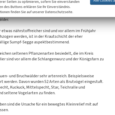
erer Seiten zu optimieren, sofern Sie einverstanden
enberg-Rosenthal, Wegberg-Wildenrath und Wegberg-
ken des Buttons erklären Sie Ihr Einverständnis.
igen Wäldern, die vorwiegend auf trockenen Standorten
tionen finden Sie auf unserer Datenschutzseite.
gbaches und des Helpensteiner Baches (incl. kleinerer
lder.
 etwas nährstoffreicher sind und vor allem im Frühjahr
hzogen werden, ist in der Krautschicht der eher
fällige Sumpf-Segge aspektbestimmend.
ichen seltenen Pflanzenarten besiedelt, die im Kreis
Hier sind vor allem die Schlangenwurz und der Königsfarn zu
Auen- und Bruchwälder sehr artenreich. Beispielsweise
t werden. Davon wurden 52 Arten als Brutvögel eingestuft.
cht, Kuckuck, Mittelspecht, Star, Teichralle und
nd seltene Vogelarten zu finden.
en sind die Ursache für ein bewegtes Kleinrelief mit auf
ssen.