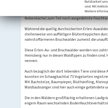
Nutzbarkeit uns
„Helpensteiner Bachtal“ dar, die zwischen Wass
sind. Mit Anklic
Dahlheim zu finden sind. Im Gegensatz zu den übr
Weitere Informa
wachsen, befinden sich in den Auenlagen des Schaa
Nebenbäche) zum Teil noch ausgedehnte Feuchtwä
Während die quellig durchsickerten Erlen-Auwälder
stellenweise von auffälligen Blütenteppichen durc
nährstoffärmeren Bruchwälder zumeist die unauf
Diese Erlen-Au- und Bruchwälder werden von zahlre
Heinsberg nur in diesen Waldtypen zu finden sind. 
nennen.
Auch bezüglich der dort lebenden Tiere sind diese 
konnten im Schaagbachtal 73 Vogelarten registrier
Mit Bachstelze, Baumpieper, Bluthänfling, Kleinspe
Waldlaubsänger sind hier auch einige gefährdete u
Die in den Wäldern großflächig erhaltenen Laufgräb
engem Raum wechselnden Bodenfeuchteverhältni