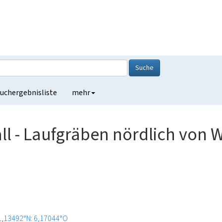
Suche
uchergebnisliste
mehr
l - Laufgräben nördlich von 
1,13492°N: 6,17044°O