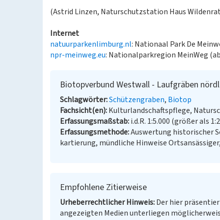
(Astrid Linzen, Naturschutzstation Haus Wildenrat
Internet
natuurparkenlimburg.nl
: Nationaal Park De Meinw
npr-meinweg.eu
: Nationalparkregion MeinWeg (ab
Biotopverbund Westwall - Laufgräben nörd
Schlagwörter
Schützengraben
Biotop
Fachsicht(en)
Kulturlandschaftspflege, Naturs
Erfassungsmaßstab
i.d.R. 1:5.000 (größer als 1:
Erfassungsmethode
Auswertung historischer S
kartierung, mündliche Hinweise Ortsansässiger
Empfohlene Zitierweise
Urheberrechtlicher Hinweis
Der hier präsentier
angezeigten Medien unterliegen möglicherweis