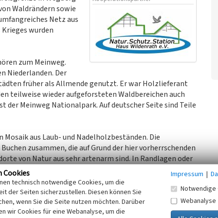
 von Waldrändern sowie
umfangreiches Netz aus
 Krieges wurden
hören zum Meinweg.
en Niederlanden. Der
dten früher als Allmende genutzt. Er war Holzlieferant
 den teilweise wieder aufgeforsteten Waldbereichen auch
st der Meinweg Nationalpark. Auf deutscher Seite sind Teile
n Mosaik aus Laub- und Nadelholzbeständen. Die
 Buchen zusammen, die auf Grund der hier vorherrschenden
rte von Natur aus sehr artenarm sind. In Randlagen oder
ht zumeist von Brombeeren dominiert. Bei den
n Cookies
Impressum
|
Da
rn, Douglasien oder Lärchen vor. Etwa ab Wildenrath
inen technisch notwendige Cookies, um die
Notwendige 
s Kiefern.
it der Seiten sicherzustellen. Diesen können Sie
Webanalyse
chen, wenn Sie die Seite nutzen möchten. Darüber
n wir Cookies für eine Webanalyse, um die
ldflächen der beiden FFH-Gebiete „Schaagbachtal“ und