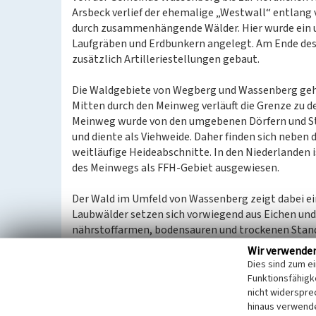
Arsbeck verlief der ehemalige „Westwall“ entlang
durch zusammenhängende Wälder. Hier wurde ein 
Laufgräben und Erdbunkern angelegt. Am Ende des
zusätzlich Artilleriestellungen gebaut.
Die Waldgebiete von Wegberg und Wassenberg ge
Mitten durch den Meinweg verläuft die Grenze zu d
Meinweg wurde von den umgebenen Dörfern und Stä
und diente als Viehweide. Daher finden sich neben
weitläufige Heideabschnitte. In den Niederlanden i
des Meinwegs als FFH-Gebiet ausgewiesen.
Der Wald im Umfeld von Wassenberg zeigt dabei ei
Laubwälder setzen sich vorwiegend aus Eichen und
nährstoffarmen, bodensauren und trockenen Stando
in etwas lichteren Beständen wird die Krautschic
Wir verwende
Nadelwäldern kommen Bestände mit Fichten, Kiefe
Dies sind zum e
bestehen die Waldflächen allerdings vorwiegend au
Funktionsfähigke
nicht widerspre
hinaus verwende
Eine Besonderheit stellen in dieser Region die Wa