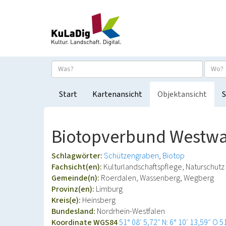
Start
Kartenansicht
Objektansicht
S
Biotopverbund Westwal
Schlagwörter:
Schützengraben
Biotop
Fachsicht(en):
Kulturlandschaftspflege, Naturschutz
Gemeinde(n):
Roerdalen, Wassenberg, Wegberg
Provinz(en):
Limburg
Kreis(e):
Heinsberg
Bundesland:
Nordrhein-Westfalen
Koordinate WGS84
51° 08′ 5,72″ N: 6° 10′ 13,59″ O
5