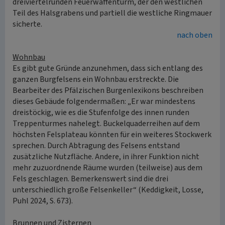
dreiviertelrunden Feuerwaffenturm, der den westlichen
Teil des Halsgrabens und partiell die westliche Ringmauer
sicherte.
nach oben
Wohnbau
Es gibt gute Gründe anzunehmen, dass sich entlang des
ganzen Burgfelsens ein Wohnbau erstreckte. Die
Bearbeiter des Pfälzischen Burgenlexikons beschreiben
dieses Gebäude folgendermaßen: „Er war mindestens
dreistöckig, wie es die Stufenfolge des innen runden
Treppenturmes nahelegt. Buckelquaderreihen auf dem
höchsten Felsplateau könnten für ein weiteres Stockwerk
sprechen. Durch Abtragung des Felsens entstand
zusätzliche Nutzfläche. Andere, in ihrer Funktion nicht
mehr zuzuordnende Räume wurden (teilweise) aus dem
Fels geschlagen. Bemerkenswert sind die drei
unterschiedlich große Felsenkeller“ (Keddigkeit, Losse,
Puhl 2024, S. 673).
Brunnen und Zisternen