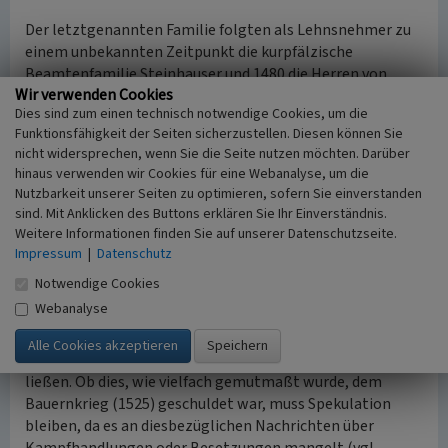
Der letztgenannten Familie folgten als Lehnsnehmer zu
einem unbekannten Zeitpunkt die kurpfälzische
Beamtenfamilie Steinhauser und 1480 die Herren von
Wir verwenden Cookies
Saulheim (vgl. (Keddigkeit, Losse, Puhl 2024, S. 667). Von
Dies sind zum einen technisch notwendige Cookies, um die
den Saulheimern erwarb 20 Jahre später Friedrich
Funktionsfähigkeit der Seiten sicherzustellen. Diesen können Sie
Steinhauser die Burg mit Zubehörden. Dieses
nicht widersprechen, wenn Sie die Seite nutzen möchten. Darüber
Rechtsgeschäft erfolgte mit Zustimmung des Kurfürsten
hinaus verwenden wir Cookies für eine Webanalyse, um die
Philipp I. (* 1448, † 1508), der sich jedoch - wie immer - das
Nutzbarkeit unserer Seiten zu optimieren, sofern Sie einverstanden
Öffnungsrecht vorbehielt.
sind. Mit Anklicken des Buttons erklären Sie Ihr Einverständnis.
nach oben
Weitere Informationen finden Sie auf unserer Datenschutzseite.
Impressum
|
Datenschutz
16. Jahrhundert
Notwendige Cookies
Den Steinhausern folgten im 16. Jahrhundert als
Webanalyse
Lehnsinhaber im Einvernehmen mit Kurpfalz die Herren
von Angeloch, die in der zweiten Hälfte des 16.
Jahrhunderts größere Baumaßnahmen durchführen
ließen. Ob dies, wie vielfach gemutmaßt wurde, dem
Bauernkrieg (1525) geschuldet war, muss Spekulation
bleiben, da es an diesbezüglichen Nachrichten über