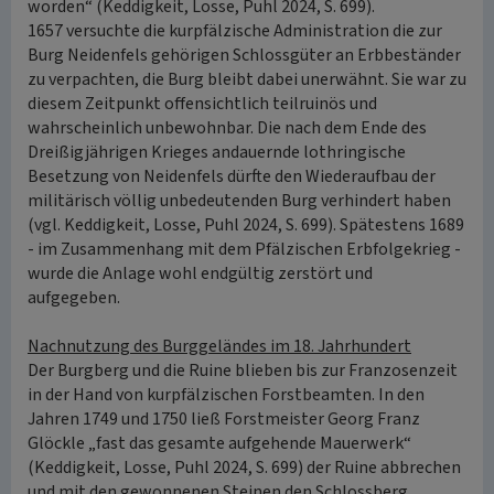
worden“ (Keddigkeit, Losse, Puhl 2024, S. 699).
1657 versuchte die kurpfälzische Administration die zur
Burg Neidenfels gehörigen Schlossgüter an Erbbeständer
zu verpachten, die Burg bleibt dabei unerwähnt. Sie war zu
diesem Zeitpunkt offensichtlich teilruinös und
wahrscheinlich unbewohnbar. Die nach dem Ende des
Dreißigjährigen Krieges andauernde lothringische
Besetzung von Neidenfels dürfte den Wiederaufbau der
militärisch völlig unbedeutenden Burg verhindert haben
(vgl. Keddigkeit, Losse, Puhl 2024, S. 699). Spätestens 1689
- im Zusammenhang mit dem Pfälzischen Erbfolgekrieg -
wurde die Anlage wohl endgültig zerstört und
aufgegeben.
Nachnutzung des Burggeländes im 18. Jahrhundert
Der Burgberg und die Ruine blieben bis zur Franzosenzeit
in der Hand von kurpfälzischen Forstbeamten. In den
Jahren 1749 und 1750 ließ Forstmeister Georg Franz
Glöckle „fast das gesamte aufgehende Mauerwerk“
(Keddigkeit, Losse, Puhl 2024, S. 699) der Ruine abbrechen
und mit den gewonnenen Steinen den Schlossberg