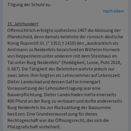
Tilgung der Schuld zu.
nach oben
15. Jahrhundert
Offensichtlich erfolgte spätestens 1407 die Ablösung der
Pfandschuld, denn damals belehnte der römisch-deutsche
König Ruprecht III. (* 1352; † 1410) den „ausdrücklich als
Amtmann zu Neidenfels bezeichneten Wilhelm Horneck
von Heppenheim unter anderem mit dem Steinhaus im
Tal unter Burg Neidenfels“ (Keddigkeit, Losse, Puhl 2024,
S. 667). Die Tätigkeit des Belehnten währte jedoch nur
zwei Jahre. Ihm folgten als Lehnsnehmer auf Lebenszeit
Dieter Landschad und dessen Gattin Irmengart.
Voraussetzung der Lehnsübertragung war eine
Bauverpflichtung. Dieter Landschaden hatte einerseits
400 Pfund an der Burg zu verbauen und durfte andererseits
Burg Neidenfels bis zur Rückzahlung der Bausumme
besitzen. Eine Grundvoraussetzung für dieses
Rechtsgeschäft war das Öffnungsrecht, das sich die
Pfalzgrafschaft vorbehielt.