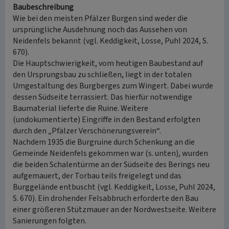
Baubeschreibung
Wie bei den meisten Pfälzer Burgen sind weder die
ursprüngliche Ausdehnung noch das Aussehen von
Neidenfels bekannt (vgl. Keddigkeit, Losse, Puhl 2024, S.
670).
Die Hauptschwierigkeit, vom heutigen Baubestand auf
den Ursprungsbau zu schließen, liegt in der totalen
Umgestaltung des Burgberges zum Wingert. Dabei wurde
dessen Südseite terrassiert. Das hierfür notwendige
Baumaterial lieferte die Ruine. Weitere
(undokumentierte) Eingriffe in den Bestand erfolgten
durch den „Pfälzer Verschönerungsverein“.
Nachdem 1935 die Burgruine durch Schenkung an die
Gemeinde Neidenfels gekommen war (s. unten), wurden
die beiden Schalentürme an der Südseite des Berings neu
aufgemauert, der Torbau teils freigelegt und das
Burggelände entbuscht (vgl. Keddigkeit, Losse, Puhl 2024,
S. 670). Ein drohender Felsabbruch erforderte den Bau
einer größeren Stützmauer an der Nordwestseite. Weitere
Sanierungen folgten.