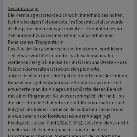
Gesamtanlage
Die Kernburg erstreckte sich wohl innerhalb des hohen,
fast dreieckigen Felspodests. Im Spätmittelalter wurde
die Burg um einen Zwinger erweitert. Ebenfalls diesem
Zeithorizont zuzurechnen ist ein ruinös erhaltener
Renaissance-Treppenturm.
Das Bild der Burg beherrscht der im oberen, nördlichen
Teil etwa zwölf Meter breite, nach Süden schmäler
werdende Felsgrat. Beidseits - im Osten und Westen - des
Felskonklomerats erstrecken sich planierte,
unterschiedlich breite im Spätmittelalter und der Frühen
Neuzeit weitgehend überbaute Areale. In späterer Zeit
erweiterte man die Anlage und schützte diesen Bereich
mit einer Ringmauer. Sie wies ursprünglich vier halb- bis
dreiviertelrunde Schalentürme auf. Ruinös erhalten sind
lediglich die beiden Türme an der südlichen Talseite und
ein weiterer an der Nordwestecke der Anlage (vgl.
Keddigkeit, Losse, Puhl 2024, S. 672). Letztere diente nicht
nur der westlichen Ringmauer, sondern auch der
Halsgrabensicherung. Abgegangen ist der südöstliche