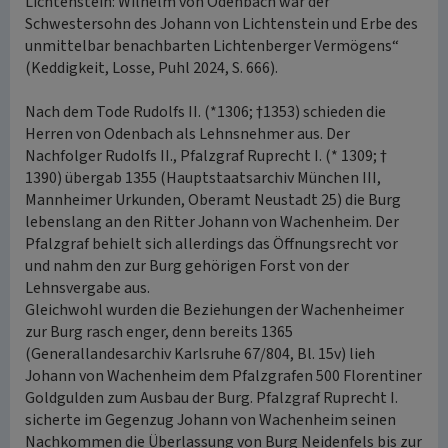
Lichtenstein: Wilhelm von Odenbach war der
Schwestersohn des Johann von Lichtenstein und Erbe des
unmittelbar benachbarten Lichtenberger Vermögens“
(Keddigkeit, Losse, Puhl 2024, S. 666).
Nach dem Tode Rudolfs II. (*1306; †1353) schieden die
Herren von Odenbach als Lehnsnehmer aus. Der
Nachfolger Rudolfs II., Pfalzgraf Ruprecht I. (* 1309; †
1390) übergab 1355 (Hauptstaatsarchiv München III,
Mannheimer Urkunden, Oberamt Neustadt 25) die Burg
lebenslang an den Ritter Johann von Wachenheim. Der
Pfalzgraf behielt sich allerdings das Öffnungsrecht vor
und nahm den zur Burg gehörigen Forst von der
Lehnsvergabe aus.
Gleichwohl wurden die Beziehungen der Wachenheimer
zur Burg rasch enger, denn bereits 1365
(Generallandesarchiv Karlsruhe 67/804, Bl. 15v) lieh
Johann von Wachenheim dem Pfalzgrafen 500 Florentiner
Goldgulden zum Ausbau der Burg. Pfalzgraf Ruprecht I.
sicherte im Gegenzug Johann von Wachenheim seinen
Nachkommen die Überlassung von Burg Neidenfels bis zur