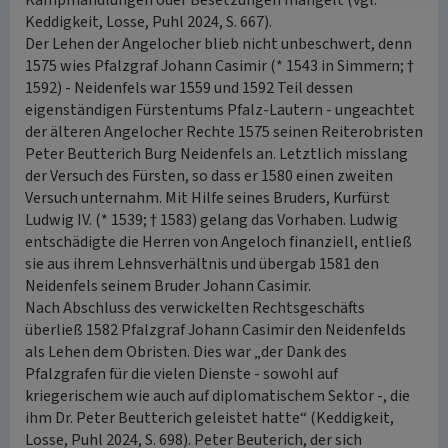
Kampfhandlungen oder Besetzungen mangelt (vgl.
Keddigkeit, Losse, Puhl 2024, S. 667).
Der Lehen der Angelocher blieb nicht unbeschwert, denn
1575 wies Pfalzgraf Johann Casimir (* 1543 in Simmern; †
1592) - Neidenfels war 1559 und 1592 Teil dessen
eigenständigen Fürstentums Pfalz-Lautern - ungeachtet
der älteren Angelocher Rechte 1575 seinen Reiterobristen
Peter Beutterich Burg Neidenfels an. Letztlich misslang
der Versuch des Fürsten, so dass er 1580 einen zweiten
Versuch unternahm. Mit Hilfe seines Bruders, Kurfürst
Ludwig IV. (* 1539; † 1583) gelang das Vorhaben. Ludwig
entschädigte die Herren von Angeloch finanziell, entließ
sie aus ihrem Lehnsverhältnis und übergab 1581 den
Neidenfels seinem Bruder Johann Casimir.
Nach Abschluss des verwickelten Rechtsgeschäfts
überließ 1582 Pfalzgraf Johann Casimir den Neidenfelds
als Lehen dem Obristen. Dies war „der Dank des
Pfalzgrafen für die vielen Dienste - sowohl auf
kriegerischem wie auch auf diplomatischem Sektor -, die
ihm Dr. Peter Beutterich geleistet hatte“ (Keddigkeit,
Losse, Puhl 2024, S. 698). Peter Beuterich, der sich