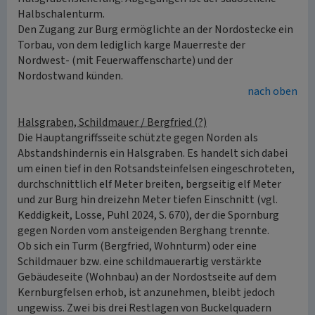
Halbschalenturm.
Den Zugang zur Burg ermöglichte an der Nordostecke ein
Torbau, von dem lediglich karge Mauerreste der
Nordwest- (mit Feuerwaffenscharte) und der
Nordostwand künden.
nach oben
Halsgraben, Schildmauer / Bergfried (?)
Die Hauptangriffsseite schützte gegen Norden als
Abstandshindernis ein Halsgraben. Es handelt sich dabei
um einen tief in den Rotsandsteinfelsen eingeschroteten,
durchschnittlich elf Meter breiten, bergseitig elf Meter
und zur Burg hin dreizehn Meter tiefen Einschnitt (vgl.
Keddigkeit, Losse, Puhl 2024, S. 670), der die Spornburg
gegen Norden vom ansteigenden Berghang trennte.
Ob sich ein Turm (Bergfried, Wohnturm) oder eine
Schildmauer bzw. eine schildmauerartig verstärkte
Gebäudeseite (Wohnbau) an der Nordostseite auf dem
Kernburgfelsen erhob, ist anzunehmen, bleibt jedoch
ungewiss. Zwei bis drei Restlagen von Buckelquadern