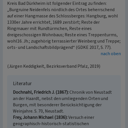
Kreis Bad Dürkheim ist folgender Eintrag zu finden:
„Burgruine Neidenfels nördlich des Ortes beherrschend
auf einer Hangmasse des Schlossberges: Hangburg, wohl
1330er Jahre errichtet, 1689 zerstört; Reste der
Ringmauer mit Rundtürmchen, Reste eines
dreigeschossigen Wohnbaus; Reste eines Treppenturms,
wohl16. Jh.; zugehörig terrassierter Weinberg und Treppe;
orts- und Landschaftsbildprägend“ (GDKE 2017, S. 77).
nach oben
(Jürgen Keddigkeit, Bezirksverband Pfalz, 2019)
Literatur
Dochnahl, Friedrich J. (1867)
Chronik von Neustadt
an der Haardt, nebst den umliegenden Orten und
Burgen, mit besonderer Berücksichtigung der
Weinjahre. S. 70, Neustadt.
Frey, Johann Michael (1836)
Versuch einer
geographisch-historisch-statistischen