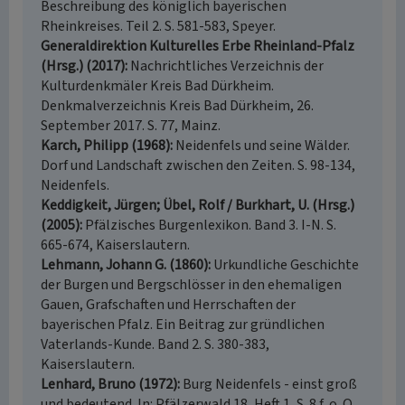
Beschreibung des königlich bayerischen
Rheinkreises. Teil 2. S. 581-583, Speyer.
Generaldirektion Kulturelles Erbe Rheinland-Pfalz
(Hrsg.) (2017)
Nachrichtliches Verzeichnis der
Kulturdenkmäler Kreis Bad Dürkheim.
Denkmalverzeichnis Kreis Bad Dürkheim, 26.
September 2017. S. 77, Mainz.
Karch, Philipp (1968)
Neidenfels und seine Wälder.
Dorf und Landschaft zwischen den Zeiten. S. 98-134,
Neidenfels.
Keddigkeit, Jürgen; Übel, Rolf / Burkhart, U. (Hrsg.)
(2005)
Pfälzisches Burgenlexikon. Band 3. I-N. S.
665-674, Kaiserslautern.
Lehmann, Johann G. (1860)
Urkundliche Geschichte
der Burgen und Bergschlösser in den ehemaligen
Gauen, Grafschaften und Herrschaften der
bayerischen Pfalz. Ein Beitrag zur gründlichen
Vaterlands-Kunde. Band 2. S. 380-383,
Kaiserslautern.
Lenhard, Bruno (1972)
Burg Neidenfels - einst groß
und bedeutend. In: Pfälzerwald 18, Heft 1, S. 8 f, o. O.