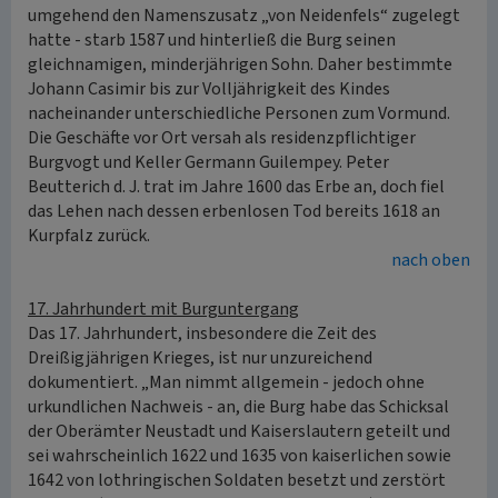
umgehend den Namenszusatz „von Neidenfels“ zugelegt
hatte - starb 1587 und hinterließ die Burg seinen
gleichnamigen, minderjährigen Sohn. Daher bestimmte
Johann Casimir bis zur Volljährigkeit des Kindes
nacheinander unterschiedliche Personen zum Vormund.
Die Geschäfte vor Ort versah als residenzpflichtiger
Burgvogt und Keller Germann Guilempey. Peter
Beutterich d. J. trat im Jahre 1600 das Erbe an, doch fiel
das Lehen nach dessen erbenlosen Tod bereits 1618 an
Kurpfalz zurück.
nach oben
17. Jahrhundert mit Burguntergang
Das 17. Jahrhundert, insbesondere die Zeit des
Dreißigjährigen Krieges, ist nur unzureichend
dokumentiert. „Man nimmt allgemein - jedoch ohne
urkundlichen Nachweis - an, die Burg habe das Schicksal
der Oberämter Neustadt und Kaiserslautern geteilt und
sei wahrscheinlich 1622 und 1635 von kaiserlichen sowie
1642 von lothringischen Soldaten besetzt und zerstört