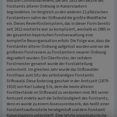
und drei Communalreviere, die seit 1853 den Bezirk des
Forstamts älterer Ordnung in Kaiserslautern
begründeten. Im Vergleich zu den anderen 12 pfälzischen
Forstämtern nahm der Stiftswald die größte Waldfläche
ein. Dieses Revierförstersystem, das in dieser Form bereits
seit 1822 existierte war zu kompliziert, weshalb es 1885 in
der gesamten bayerischen Forstverwaltung eine
komplette Neuorganisation erfuhr. Die Folge war, dass die
Forstämter älterer Ordnung aufgelöst wurden und nur die
größeren Forstreviere zu Forstämtern neuerer Ordnung
degradiert wurden. Ein Oberförster, der seitdem
Forstmeister genannt wurde der Forstabteilung
unterstellt. Im gleichen Jahr wurde das Stiftswalder
Forsthaus zum Sitz des selbständigen Forstamts
Stiftswald. Diese Änderung geschah in der Amtszeit (1879-
1910) von Karl Ludwig Erb, dem die heute älteren
Forstbestände im Stiftswald zu verdanken sind. Mit seiner
Amtszeit endete auch die Selbständigkeit des Forstamts,
denn es wurde zu einem Assessorenbezirk, das heißt einer
Forstamtsaußenstelle herabgestuft und dem Forstamt
Kaiserslautern unterstellt. Eine letzte organisatorische