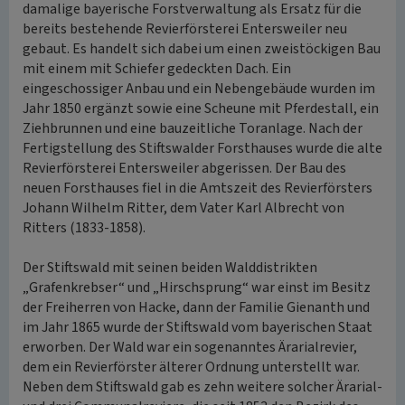
damalige bayerische Forstverwaltung als Ersatz für die
bereits bestehende Revierförsterei Entersweiler neu
gebaut. Es handelt sich dabei um einen zweistöckigen Bau
mit einem mit Schiefer gedeckten Dach. Ein
eingeschossiger Anbau und ein Nebengebäude wurden im
Jahr 1850 ergänzt sowie eine Scheune mit Pferdestall, ein
Ziehbrunnen und eine bauzeitliche Toranlage. Nach der
Fertigstellung des Stiftswalder Forsthauses wurde die alte
Revierförsterei Entersweiler abgerissen. Der Bau des
neuen Forsthauses fiel in die Amtszeit des Revierförsters
Johann Wilhelm Ritter, dem Vater Karl Albrecht von
Ritters (1833-1858).
Der Stiftswald mit seinen beiden Walddistrikten
„Grafenkrebser“ und „Hirschsprung“ war einst im Besitz
der Freiherren von Hacke, dann der Familie Gienanth und
im Jahr 1865 wurde der Stiftswald vom bayerischen Staat
erworben. Der Wald war ein sogenanntes Ärarialrevier,
dem ein Revierförster älterer Ordnung unterstellt war.
Neben dem Stiftswald gab es zehn weitere solcher Ärarial-