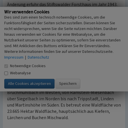
Änderung erfuhr das Stiftswalder Forsthaus im Jahr 1943.
Im Zuge einer letzten bayerischen
Wir verwenden Cookies
Forstorganisationsänderung wurden zahlreiche
Dies sind zum einen technisch notwendige Cookies, um die
Funktionsfähigkeit der Seiten sicherzustellen. Diesen können Sie
Forstamtsaußenstellen aufgelöst. Der Stiftswald, der
nicht widersprechen, wenn Sie die Seite nutzen möchten. Darüber
Stadtwald sowie der Gemeindewald von Enkenbach-
hinaus verwenden wir Cookies für eine Webanalyse, um die
Alsenborn wurden der unmittelbaren Verwaltung des
Nutzbarkeit unserer Seiten zu optimieren, sofern Sie einverstanden
Forstmeisters unterstellt. Nach dem Ende des Zweiten
sind. Mit Anklicken des Buttons erklären Sie Ihr Einverständnis.
Weltkriegs (1939-1945) wurde das Stifswalder Forsthaus
Weitere Informationen finden Sie auf unserer Datenschutzseite.
zum Sitz des heute noch dort ansässigen Forstamts
Impressum
|
Datenschutz
Kaiserslautern-Ost, das heute nur Forstamt
Notwendige Cookies
Kaiserslautern genannt wird.
Webanalyse
Der Zuständigkeitsbereich des heutigen Forstamts
erstreckt sich von Hochspeyer im Osten bis
Bruchmühlbach im Westen, von Ramstein-Miesenbach
über Siegelbach im Norden bis nach Trippstadt, Linden
und Martinshöhe im Süden. Es betreut eine Waldfläche von
23.665 Hektar Waldfläche, hauptsächlich aus Kiefern,
Lärchen und Buchen Mischwald.