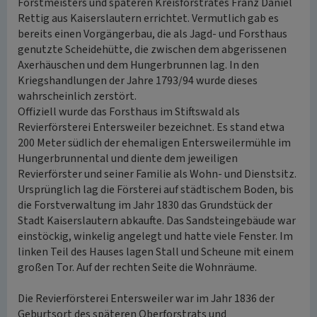
Forstmeisters und späteren Kreisforstrates Franz Daniel
Rettig aus Kaiserslautern errichtet. Vermutlich gab es
bereits einen Vorgängerbau, die als Jagd- und Forsthaus
genutzte Scheidehütte, die zwischen dem abgerissenen
Axerhäuschen und dem Hungerbrunnen lag. In den
Kriegshandlungen der Jahre 1793/94 wurde dieses
wahrscheinlich zerstört.
Offiziell wurde das Forsthaus im Stiftswald als
Revierförsterei Entersweiler bezeichnet. Es stand etwa
200 Meter südlich der ehemaligen Entersweilermühle im
Hungerbrunnental und diente dem jeweiligen
Revierförster und seiner Familie als Wohn- und Dienstsitz.
Ursprünglich lag die Försterei auf städtischem Boden, bis
die Forstverwaltung im Jahr 1830 das Grundstück der
Stadt Kaiserslautern abkaufte. Das Sandsteingebäude war
einstöckig, winkelig angelegt und hatte viele Fenster. Im
linken Teil des Hauses lagen Stall und Scheune mit einem
großen Tor. Auf der rechten Seite die Wohnräume.
Die Revierförsterei Entersweiler war im Jahr 1836 der
Geburtsort des späteren Oberforstrats und