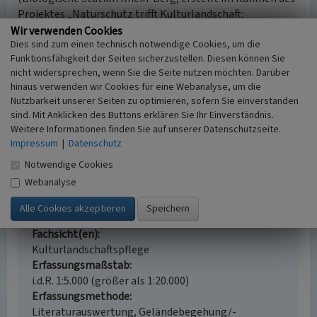
Projektes „Naturschutz trifft Kulturlandschaft:
STEINland“. Ein Projekt im Rahmen des LVR-Netzwerks
Wir verwenden Cookies
Dies sind zum einen technisch notwendige Cookies, um die
Landschaftliche Kulturpflege, 2018)
Funktionsfähigkeit der Seiten sicherzustellen. Diesen können Sie
nicht widersprechen, wenn Sie die Seite nutzen möchten. Darüber
Internet
hinaus verwenden wir Cookies für eine Webanalyse, um die
sinneswald.net
: Zur Geschichte des Steinbruchs
Nutzbarkeit unserer Seiten zu optimieren, sofern Sie einverstanden
(abgerufen am 18.12.2018)
sind. Mit Anklicken des Buttons erklären Sie Ihr Einverständnis.
Weitere Informationen finden Sie auf unserer Datenschutzseite.
Impressum
|
Datenschutz
Steinbruch bei Wietsche im Murbachtal
Notwendige Cookies
Schlagwörter
Webanalyse
Steinbruch
Grauwacke
Ort
42799 Leichlingen - Wietsche
Fachsicht(en)
Kulturlandschaftspflege
Erfassungsmaßstab
i.d.R. 1:5.000 (größer als 1:20.000)
Erfassungsmethode
Literaturauswertung, Geländebegehung/-