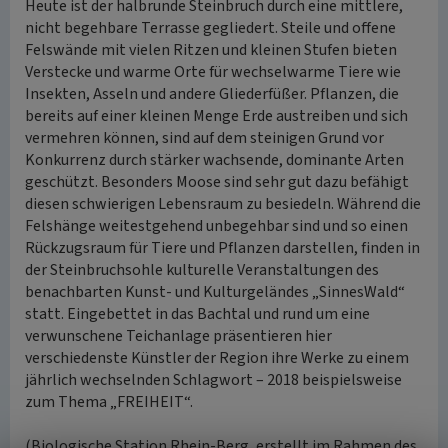
Heute ist der halbrunde Steinbruch durch eine mittlere,
nicht begehbare Terrasse gegliedert. Steile und offene
Felswände mit vielen Ritzen und kleinen Stufen bieten
Verstecke und warme Orte für wechselwarme Tiere wie
Insekten, Asseln und andere Gliederfüßer. Pflanzen, die
bereits auf einer kleinen Menge Erde austreiben und sich
vermehren können, sind auf dem steinigen Grund vor
Konkurrenz durch stärker wachsende, dominante Arten
geschützt. Besonders Moose sind sehr gut dazu befähigt
diesen schwierigen Lebensraum zu besiedeln. Während die
Felshänge weitestgehend unbegehbar sind und so einen
Rückzugsraum für Tiere und Pflanzen darstellen, finden in
der Steinbruchsohle kulturelle Veranstaltungen des
benachbarten Kunst- und Kulturgeländes „SinnesWald“
statt. Eingebettet in das Bachtal und rund um eine
verwunschene Teichanlage präsentieren hier
verschiedenste Künstler der Region ihre Werke zu einem
jährlich wechselnden Schlagwort – 2018 beispielsweise
zum Thema „FREIHEIT“.
(Biologische Station Rhein-Berg, erstellt im Rahmen des