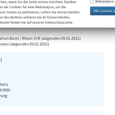
Webanalyse
chen, wenn Sie die Seite nutzen möchten. Darüber
aumbestandes handelt es sich um
n wir Cookies für eine Webanalyse, um die
von Ackerflächen dominiert.
erer Seiten zu optimieren, sofern Sie einverstanden
ken des Buttons erklären Sie Ihr Einverständnis.
-Erft e. V., 2018)
tionen finden Sie auf unserer Datenschutzseite.
tation Bonn / Rhein-Erft (abgerufen 05.01.2021)
oven (abgerufen 05.01.2021)
)
chutz
20.000)
rung