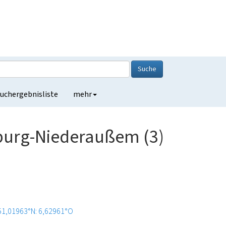
Suche
uchergebnisliste
mehr
burg-Niederaußem (3)
51,01963°N: 6,62961°O