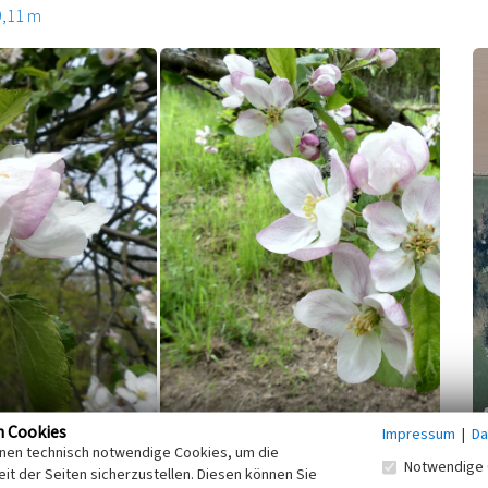
9,11 m
n Cookies
Impressum
|
Da
inen technisch notwendige Cookies, um die
 Gut Gommershoven. Auf zwei
Kooperationspartner
Notwendige 
it der Seiten sicherzustellen. Diesen können Sie
a 40 Obstbäume mit einer