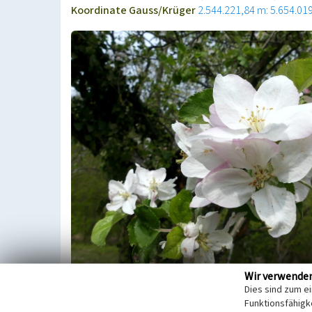
Koordinate Gauss/Krüger
2.544.221,84 m: 5.654.01
Wir verwende
Dies sind zum e
Nordwestlich von Bedburg-Niederaußem liegt das
Funktionsfähigke
Wiesenabschnitten entlang des Hofes stehen etw