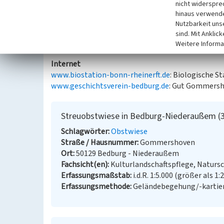
nicht widerspre
inhomogenen Altersstruktur. Beim Großteil des B
hinaus verwende
Apfelbäume. Die direkte Umgebung des Hofes wird 
Nutzbarkeit uns
sind. Mit Anklic
(Gerrit Klosterhuis, Biologische Station Bonn/Rhein
Weitere Informa
Internet
www.biostation-bonn-rheinerft.de
: Biologische S
www.geschichtsverein-bedburg.de
: Gut Gommersh
Streuobstwiese in Bedburg-Niederaußem (3
Schlagwörter
Obstwiese
Straße / Hausnummer
Gommershoven
Ort
50129 Bedburg - Niederaußem
Fachsicht(en)
Kulturlandschaftspflege, Naturs
Erfassungsmaßstab
i.d.R. 1:5.000 (größer als 1:
Erfassungsmethode
Geländebegehung/-kartie