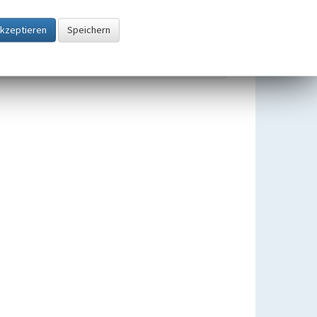
Streuobstwiesen im Rhein-
Erft-Kreis