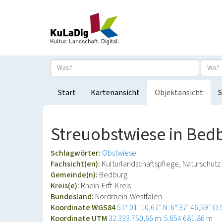
Start
Kartenansicht
Objektansicht
S
Streuobstwiese in Bed
Schlagwörter:
Obstwiese
Fachsicht(en):
Kulturlandschaftspflege, Naturschutz
Gemeinde(n):
Bedburg
Kreis(e):
Rhein-Erft-Kreis
Bundesland:
Nordrhein-Westfalen
Koordinate WGS84
51° 01′ 10,67″ N: 6° 37′ 46,59″ O
Koordinate UTM
32.333.750,66 m: 5.654.681,86 m