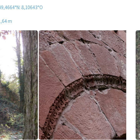
49,4664°N: 8,10643°O
1,64 m