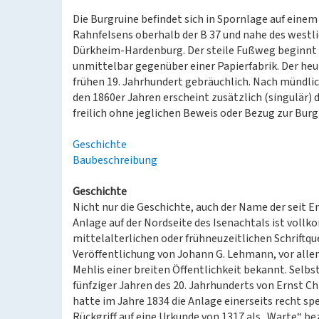
Die Burgruine befindet sich in Spornlage auf einem
Rahnfelsens oberhalb der B 37 und nahe des westl
Dürkheim-Hardenburg. Der steile Fußweg beginnt 
unmittelbar gegenüber einer Papierfabrik. Der heu
frühen 19. Jahrhundert gebräuchlich. Nach mündlic
den 1860er Jahren erscheint zusätzlich (singulär)
freilich ohne jeglichen Beweis oder Bezug zur Burg
Geschichte
Baubeschreibung
Geschichte
Nicht nur die Geschichte, auch der Name der seit 
Anlage auf der Nordseite des Isenachtals ist vol
mittelalterlichen oder frühneuzeitlichen Schriftque
Veröffentlichung von Johann G. Lehmann, vor alle
Mehlis einer breiten Öffentlichkeit bekannt. Selbs
fünfziger Jahren des 20. Jahrhunderts von Ernst
hatte im Jahre 1834 die Anlage einerseits recht s
Rückgriff auf eine Urkunde von 1317 als „Warte“ b