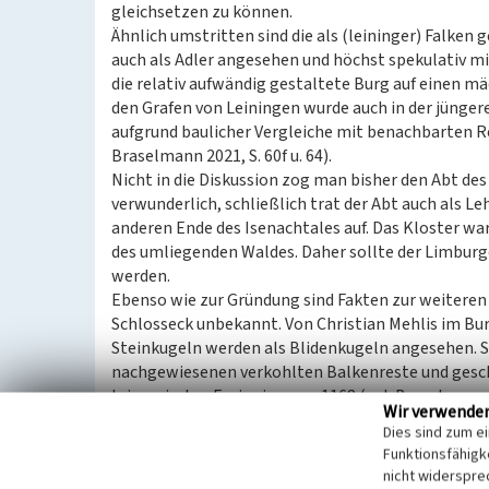
gleichsetzen zu können.
Ähnlich umstritten sind die als (leininger) Falke
auch als Adler angesehen und höchst spekulativ mi
die relativ aufwändig gestaltete Burg auf einen m
den Grafen von Leiningen wurde auch in der jünger
aufgrund baulicher Vergleiche mit benachbarten R
Braselmann 2021, S. 60f u. 64).
Nicht in die Diskussion zog man bisher den Abt des
verwunderlich, schließlich trat der Abt auch als 
anderen Ende des Isenachtales auf. Das Kloster wa
des umliegenden Waldes. Daher sollte der Limbur
werden.
Ebenso wie zur Gründung sind Fakten zur weiteren
Schlosseck unbekannt. Von Christian Mehlis im Bu
Steinkugeln werden als Blidenkugeln angesehen. S
nachgewiesenen verkohlten Balkenreste und gesch
kriegerischer Ereignisse um 1168 (vgl. Braselmann 
Wir verwende
fragmentarische Baubestand mit früher Zerstörun
Dies sind zum e
Quadern als Baumaterial für die Papiermühle am Fu
Funktionsfähigke
Sanierungen am Bergfried, an der Schildmauer, a
nicht widerspre