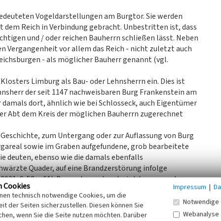
n gedeuteten Vogeldarstellungen am Burgtor. Sie werden
t dem Reich in Verbindung gebracht. Unbestritten ist, dass
ächtigen und / oder reichen Bauherrn schließen lässt. Neben
en Vergangenheit vor allem das Reich - nicht zuletzt auch
eichsburgen - als möglicher Bauherr genannt (vgl.
 Klosters Limburg als Bau- oder Lehnsherrn ein. Dies ist
Lehnsherr der seit 1147 nachweisbaren Burg Frankenstein am
r damals dort, ähnlich wie bei Schlosseck, auch Eigentümer
ger Abt dem Kreis der möglichen Bauherrn zugerechnet
 Geschichte, zum Untergang oder zur Auflassung von Burg
rgareal sowie im Graben aufgefundene, grob bearbeitete
ie deuten, ebenso wie die damals ebenfalls
wärzte Quader, auf eine Brandzerstörung infolge
2021, S. 58 u. 61). Dementsprechend wird der nur noch
n Cookies
Impressum
|
Da
g und Auflassung, vor allem aber mit dem Abtransport von
inen technisch notwendige Cookies, um die
ß der Burg erklärt. In den Jahren 1987/88 erfolgten
Notwendige 
it der Seiten sicherzustellen. Diesen können Sie
m Bering sowie am Wohnbau. Seit 2017 werden Grabungen
Webanalyse
chen, wenn Sie die Seite nutzen möchten. Darüber