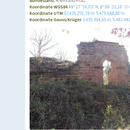
Bundesland:
Rheinland-Pfalz
Koordinate WGS84
49° 27′ 59,03″ N: 8° 06′ 23,16″ O
Koordinate UTM
32.435.255,19 m: 5.479.688,85 m
Koordinate Gauss/Krüger
3.435.304,65 m: 5.481.44