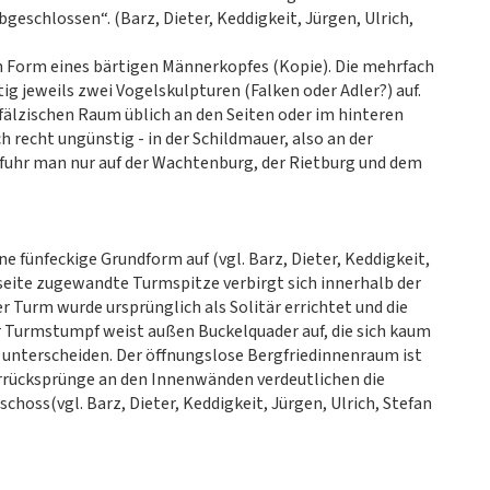
schlossen“. (Barz, Dieter, Keddigkeit, Jürgen, Ulrich,
in Form eines bärtigen Männerkopfes (Kopie). Die mehrfach
g jeweils zwei Vogelskulpturen (Falken oder Adler?) auf.
 pfälzischen Raum üblich an den Seiten oder im hinteren
h recht ungünstig - in der Schildmauer, also an der
rfuhr man nur auf der Wachtenburg, der Rietburg und dem
e fünfeckige Grundform auf (vgl. Barz, Dieter, Keddigkeit,
ffsseite zugewandte Turmspitze verbirgt sich innerhalb der
r Turm wurde ursprünglich als Solitär errichtet und die
r Turmstumpf weist außen Buckelquader auf, die sich kaum
 unterscheiden. Der öffnungslose Bergfriedinnenraum ist
errücksprünge an den Innenwänden verdeutlichen die
hoss(vgl. Barz, Dieter, Keddigkeit, Jürgen, Ulrich, Stefan