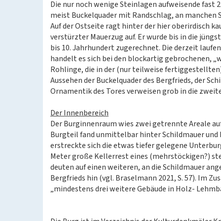
Die nur noch wenige Steinlagen aufweisende fast 2
meist Buckelquader mit Randschlag, an manchen St
Auf der Ostseite ragt hinter der hier oberirdisc
verstürzter Mauerzug auf. Er wurde bis in die jüng
bis 10. Jahrhundert zugerechnet. Die derzeit laufe
handelt es sich bei den blockartig gebrochenen, „
Rohlinge, die in der (nur teilweise fertiggestellt
Aussehen der Buckelquader des Bergfrieds, der Sch
Ornamentik des Tores verweisen grob in die zweite 
Der Innenbereich
Der Burginnenraum wies zwei getrennte Areale auf
Burgteil fand unmittelbar hinter Schildmauer und 
erstreckte sich die etwas tiefer gelegene Unterburg.
Meter große Kellerrest eines (mehrstöckigen?) 
deuten auf einen weiteren, an die Schildmauer ange
Bergfrieds hin (vgl. Braselmann 2021, S. 57). I
„mindestens drei weitere Gebäude in Holz- Lehmba