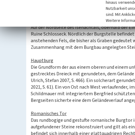
durchgeführt.
hinaus verwende
Nutzbarkeit uns
sind. Mit Anklic
Baubeschreibung
Weitere Informa
Auf der Nordseite des Isenachtals, oberhalb der Ei
Ruine Schlosseck. Nördlich der Burgstelle befindet
anstehenden Fels, die bisher als Graben gedeutet 
Zusammenhang mit dem Burgbau angelegten Stei
Hauptburg
Die Grundform der aus einem oberen und einem unt
gestrecktes Dreieck mit gerundeten, dem Gelände 
Ulrich, Stefan 2007, S. 466). Ein solcherart gerund
2021, S. 61). Ein von Ost nach West verlaufender, i
Schildmauer mit integriertem Bergfried schützten d
Bergseiten sicherte eine dem Geländeverlauf ang
Romanisches Tor
Das rundbogige und gestufte romanische Burgtor i
aufgefundener Steine rekonstruiert und gilt als ein
befindet sich innerhalb einer glattquadrigen Rec