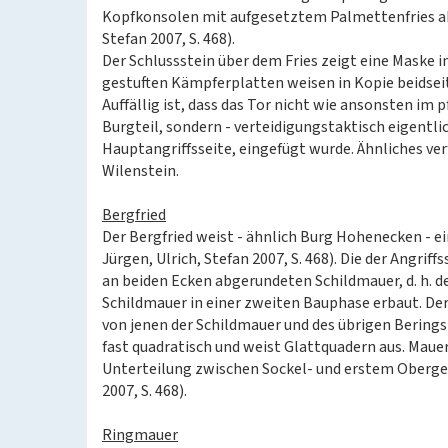
Kopfkonsolen mit aufgesetztem Palmettenfries abge
Stefan 2007, S. 468).
Der Schlussstein über dem Fries zeigt eine Maske 
gestuften Kämpferplatten weisen in Kopie beidseiti
Auffällig ist, dass das Tor nicht wie ansonsten im
Burgteil, sondern - verteidigungstaktisch eigentlic
Hauptangriffsseite, eingefügt wurde. Ähnliches ve
Wilenstein.
Bergfried
Der Bergfried weist - ähnlich Burg Hohenecken - ein
Jürgen, Ulrich, Stefan 2007, S. 468). Die der Angri
an beiden Ecken abgerundeten Schildmauer, d. h. de
Schildmauer in einer zweiten Bauphase erbaut. De
von jenen der Schildmauer und des übrigen Berings
fast quadratisch und weist Glattquadern aus. Mau
Unterteilung zwischen Sockel- und erstem Obergesc
2007, S. 468).
Ringmauer