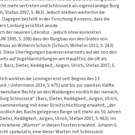
icht mehr vertreten und Schlosseck als eigenständige Burg
h, Stefan 2007, S. 463). Jedoch bleiben weiterhin die
. Dagegen besteht in der Forschung Konsens, dass die
ers Limburg errichtet wurde.
uch der neueren Literatur - jedoch ohne konkreten
 1995, S. 108) dass der Burgbau von den Grafen von
chluss an Wilhelm Schoch (Schoch, Wilhelm 1911, S. 243)
et. Diese Überlegungen basieren einerseits auf der von den
its auf Vogeldarstellungen am Haupttor, die oft als
l. Barz, Dieter, Keddigkeit, Jürgen, Ulrich, Stefan 2007, S.
ich wirkten die Leininger erst seit Beginn des 13.
it / Untermann 2014, S. 675) und bis zur zweiten Hälfte
achweisbare Rechte an den Waldungen nördlich der Isenach,
rg Schlosseck“ (Barz, Dieter, Keddigkeit, Jürgen, Ulrich,
 Zusammenhang mit einer Streitschlichtung erwähnt, „der
nördlich des Bachs gelegenen Berge seit mehr als 50 Jahren
ter, Keddigkeit, Jürgen, Ulrich, Stefan 2007, S. 463). Im
chriebene „Warten“ in diesen Forsten erwähnt. Johann G.
cht spekulativ, eine dieser Warten mit Schlosseck