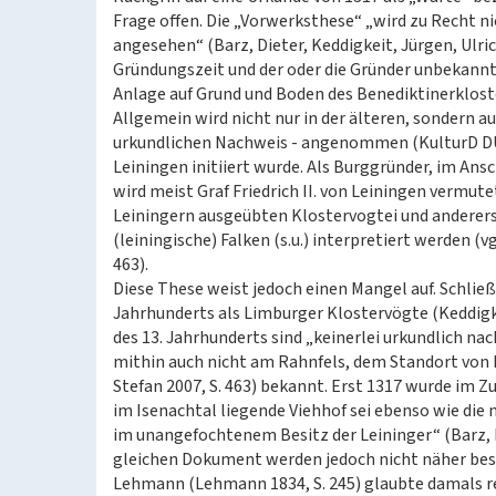
Frage offen. Die „Vorwerksthese“ „wird zu Recht n
angesehen“ (Barz, Dieter, Keddigkeit, Jürgen, Ulric
Gründungszeit und der oder die Gründer unbekannt
Anlage auf Grund und Boden des Benediktinerklost
Allgemein wird nicht nur in der älteren, sondern a
urkundlichen Nachweis - angenommen (KulturD DÜW
Leiningen initiiert wurde. Als Burggründer, im Ans
wird meist Graf Friedrich II. von Leiningen vermut
Leiningern ausgeübten Klostervogtei und andererse
(leiningische) Falken (s.u.) interpretiert werden (vg
463).
Diese These weist jedoch einen Mangel auf. Schließl
Jahrhunderts als Limburger Klostervögte (Keddigke
des 13. Jahrhunderts sind „keinerlei urkundlich n
mithin auch nicht am Rahnfels, dem Standort von Bu
Stefan 2007, S. 463) bekannt. Erst 1317 wurde im
im Isenachtal liegende Viehhof sei ebenso wie die 
im unangefochtenem Besitz der Leininger“ (Barz, Die
gleichen Dokument werden jedoch nicht näher bes
Lehmann (Lehmann 1834, S. 245) glaubte damals re