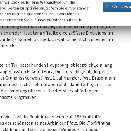
n wir Cookies für eine Webanalyse, um die
nach oben
erer Seiten zu optimieren, sofern Sie einverstanden
ken des Buttons erklären Sie Ihr Einverständnis.
tionen finden Sie auf unserer Datenschutzseite.
nmündung des Pfaffenbachs, befindet sich in Spornlage die
 sich an der Hauptangriffseite eine größere Eintiefung im
wurde. Es handelt sich jedoch wahrscheinlich um einen im
nbruch.
eren Teil bestehenden Hauptburg ist letztlich „ein lang
angepassten Ecken“ (Barz, Dieter, Keddigkeit, Jürgen,
eter Grundriss verweist ins 12. Jahrhundert (vgl. Braselmann
mmer noch recht tiefer Graben und - dahinterliegend - die
ie Hauptangriffsseite. Die drei stark abfallenden
epasste Ringmauer.
m Westteil der Schildmauer wurde ab 1880 mithilfe
es der schönsten seiner Art in der Pfalz. Die „Toröffnung
hteckblende und wird von einem Rundbogenfries auf