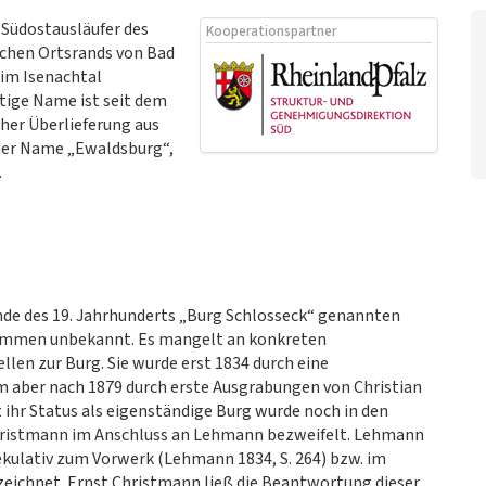
 Südostausläufer des
Kooperationspartner
ichen Ortsrands von Bad
im Isenachtal
tige Name ist seit dem
her Überlieferung aus
 der Name „Ewaldsburg“,
.
Ende des 19. Jahrhunderts „Burg Schlosseck“ genannten
lkommen unbekannt. Es mangelt an konkreten
llen zur Burg. Sie wurde erst 1834 durch eine
m aber nach 1879 durch erste Ausgrabungen von Christian
t ihr Status als eigenständige Burg wurde noch in den
 Christmann im Anschluss an Lehmann bezweifelt. Lehmann
pekulativ zum Vorwerk (Lehmann 1834, S. 264) bzw. im
ezeichnet. Ernst Christmann ließ die Beantwortung dieser