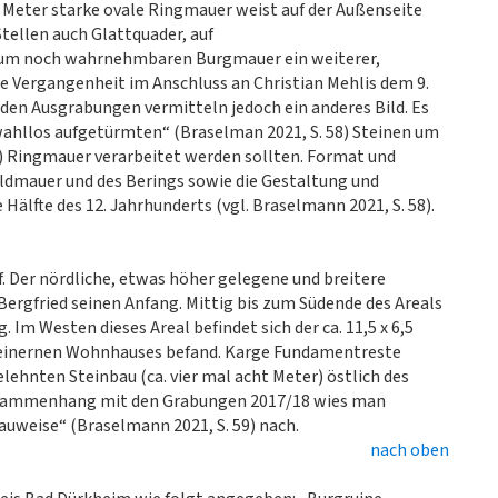
 Meter starke ovale Ringmauer weist auf der Außenseite
ellen auch Glattquader, auf
h kaum noch wahrnehmbaren Burgmauer ein weiterer,
ste Vergangenheit im Anschluss an Christian Mehlis dem 9.
nden Ausgrabungen vermitteln jedoch ein anderes Bild. Es
wahllos aufgetürmten“ (Braselman 2021, S. 58) Steinen um
en) Ringmauer verarbeitet werden sollten. Format und
ildmauer und des Berings sowie die Gestaltung und
Hälfte des 12. Jahrhunderts (vgl. Braselmann 2021, S. 58).
. Der nördliche, etwas höher gelegene und breitere
Bergfried seinen Anfang. Mittig bis zum Südende des Areals
 Im Westen dieses Areal befindet sich der ca. 11,5 x 6,5
steinernen Wohnhauses befand. Karge Fundamentreste
lehnten Steinbau (ca. vier mal acht Meter) östlich des
m Zusammenhang mit den Grabungen 2017/18 wies man
uweise“ (Braselmann 2021, S. 59) nach.
nach oben