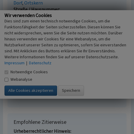
Dorf
Ortskern
Straße / Hausnummer
Wir verwenden Cookies
Waldfeuchter Straße
Dies sind zum einen technisch notwendige Cookies, um die
Ort
Funktionsfähigkeit der Seiten sicherzustellen. Diesen können Sie
52525 Heinsberg - Kirchhoven
nicht widersprechen, wenn Sie die Seite nutzen möchten. Darüber
Fachsicht(en)
hinaus verwenden wir Cookies für eine Webanalyse, um die
Kulturlandschaftspflege, Landeskunde
Nutzbarkeit unserer Seiten zu optimieren, sofern Sie einverstanden
Erfassungsmaßstab
sind. Mit Anklicken des Buttons erklären Sie Ihr Einverständnis.
i.d.R. 1:5.000 (größer als 1:20.000)
Weitere Informationen finden Sie auf unserer Datenschutzseite.
Erfassungsmethode
Impressum
|
Datenschutz
Auswertung historischer Karten,
Notwendige Cookies
Literaturauswertung, mündliche Hinweise
Webanalyse
Ortsansässiger, Ortskundiger
Historischer Zeitraum
Beginn vor 1277
Empfohlene Zitierweise
Urheberrechtlicher Hinweis