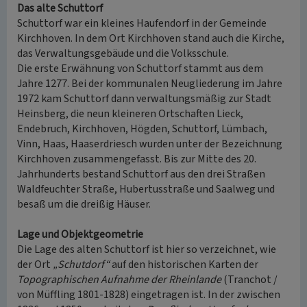
Das alte Schuttorf
Schuttorf war ein kleines Haufendorf in der Gemeinde
Kirchhoven. In dem Ort Kirchhoven stand auch die Kirche,
das Verwaltungsgebäude und die Volksschule.
Die erste Erwähnung von Schuttorf stammt aus dem
Jahre 1277. Bei der kommunalen Neugliederung im Jahre
1972 kam Schuttorf dann verwaltungsmäßig zur Stadt
Heinsberg, die neun kleineren Ortschaften Lieck,
Endebruch, Kirchhoven, Högden, Schuttorf, Lümbach,
Vinn, Haas, Haaserdriesch wurden unter der Bezeichnung
Kirchhoven zusammengefasst. Bis zur Mitte des 20.
Jahrhunderts bestand Schuttorf aus den drei Straßen
Waldfeuchter Straße, Hubertusstraße und Saalweg und
besaß um die dreißig Häuser.
Lage und Objektgeometrie
Die Lage des alten Schuttorf ist hier so verzeichnet, wie
der Ort
„Schutdorf“
auf den historischen Karten der
Topographischen Aufnahme der Rheinlande
(Tranchot /
von Müffling 1801-1828) eingetragen ist. In der zwischen