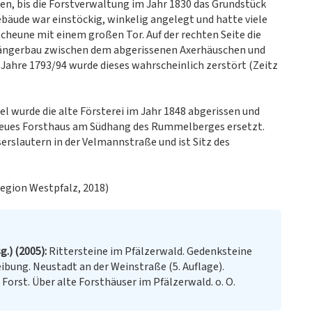
den, bis die Forstverwaltung im Jahr 1830 das Grundstück
ebäude war einstöckig, winkelig angelegt und hatte viele
 Scheune mit einem großen Tor. Auf der rechten Seite die
gängerbau zwischen dem abgerissenen Axerhäuschen und
ahre 1793/94 wurde dieses wahrscheinlich zerstört (Zeitz
l wurde die alte Försterei im Jahr 1848 abgerissen und
 neues Forsthaus am Südhang des Rummelberges ersetzt.
erslautern in der Velmannstraße und ist Sitz des
egion Westpfalz, 2018)
g.) (2005)
Rittersteine im Pfälzerwald. Gedenksteine
eibung. Neustadt an der Weinstraße (5. Auflage).
Forst. Über alte Forsthäuser im Pfälzerwald. o. O.