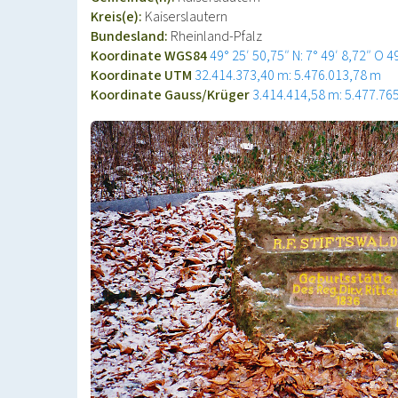
Kreis(e):
Kaiserslautern
Bundesland:
Rheinland-Pfalz
Koordinate WGS84
49° 25′ 50,75″ N: 7° 49′ 8,72″ O
4
Koordinate UTM
32.414.373,40 m: 5.476.013,78 m
Koordinate Gauss/Krüger
3.414.414,58 m: 5.477.76