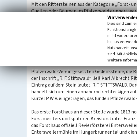
Mit den Rittersteinen aus der Kategorie „Forst- u
Quellen oder Bäumen im Pfälzerwald erinnert werd
Wir verwende
standen. Die Jagdhäuser wurden von pfälzischen Für
Dies sind zum e
Neben diesen sind teilweise auch noch Forsthäuser
Funktionsfähigke
Eitelmann 2005).
nicht widerspre
hinaus verwende
Spezifische Einordnung
Nutzbarkeit uns
Der Ritterstein erinnert an die Geburtsstätte von 
sind. Mit Anklic
1836 im sogenannten „Stiftswalder Forsthaus“ geb
Weitere Informa
später erster Vorsitzender und Ehrenvorsitzender
Pfälzerwald-Verein gesetzten Gedenksteine, die Ri
der Inschrift „R. F. Stiftswald“ ließ Karl Albrecht 
Eintrag auf dem Stein lautet: R.F. STIFTSWALD. Daru
handelt sich um einen annähernd rechteckigen aufr
Kürzel P W V. eingetragen, das für den Pfälzerwald-
Das erste Forsthaus an dieser Stelle wurde 1813 n
Forstmeisters und späteren Kreisforstrates Franz D
das Forsthaus offiziell Revierförsterei Entersweil
Entersweilermühle im Hungerbrunnental und dient