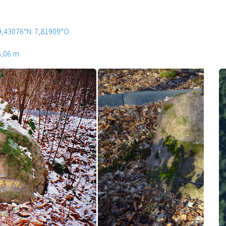
9,43076°N: 7,81909°O
5,06 m