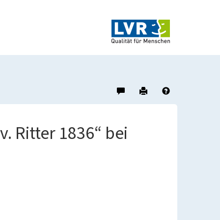
Hinweis
Drucken
Hilfe
zu
diesem
Objekt
v. Ritter 1836“ bei
geben