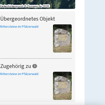
Übergeordnetes Objekt
Rittersteine im Pfälzerwald
Zugehörig zu
1
Rittersteine im Pfälzerwald