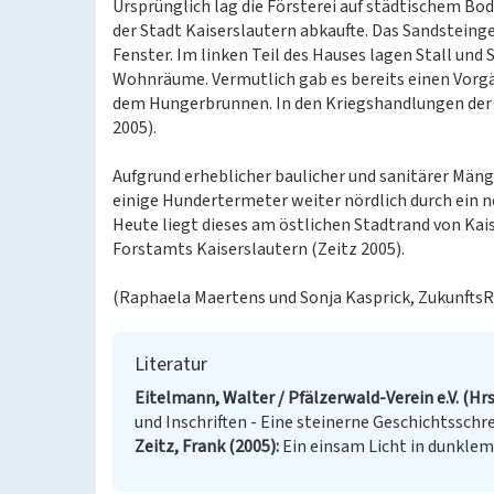
Ursprünglich lag die Försterei auf städtischem Bo
der Stadt Kaiserslautern abkaufte. Das Sandsteing
Fenster. Im linken Teil des Hauses lagen Stall und
Wohnräume. Vermutlich gab es bereits einen Vor
dem Hungerbrunnen. In den Kriegshandlungen der J
2005).
Aufgrund erheblicher baulicher und sanitärer Mänge
einige Hundertermeter weiter nördlich durch ein
Heute liegt dieses am östlichen Stadtrand von Kais
Forstamts Kaiserslautern (Zeitz 2005).
(Raphaela Maertens und Sonja Kasprick, ZukunftsR
Literatur
Eitelmann, Walter / Pfälzerwald-Verein e.V. (Hrs
und Inschriften - Eine steinerne Geschichtsschr
Zeitz, Frank (2005)
Ein einsam Licht in dunklem 