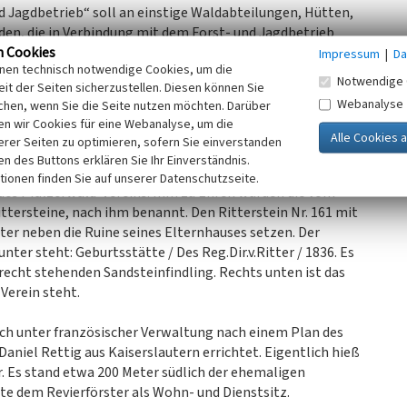
nd Jagdbetrieb“ soll an einstige Waldabteilungen, Hütten,
en, die in Verbindung mit dem Forst- und Jagdbetrieb
n Cookies
sten und Herren für die Jagdfreude der Jäger errichtet.
Impressum
|
Da
inen technisch notwendige Cookies, um die
 oder deren Ruinen im Wald zu finden (alle Angaben
Notwendige 
it der Seiten sicherzustellen. Diesen können Sie
Webanalyse
chen, wenn Sie die Seite nutzen möchten. Darüber
n wir Cookies für eine Webanalyse, um die
erer Seiten zu optimieren, sofern Sie einverstanden
Karl Albrecht von Ritter (1836-1917). Er wurde am 10. März
ken des Buttons erklären Sie Ihr Einverständnis.
oren. Er war Oberforstrat und Regierungsdirektor und
tionen finden Sie auf unserer Datenschutzseite.
 des Pfälzerwald-Vereins. Ihm zu Ehren wurden die vom
ttersteine, nach ihm benannt. Den Ritterstein Nr. 161 mit
Ritter neben die Ruine seines Elternhauses setzen. Der
nter steht: Geburtsstätte / Des Reg.Dir.v.Ritter / 1836. Es
echt stehenden Sandsteinfindling. Rechts unten ist das
Verein steht.
och unter französischer Verwaltung nach einem Plan des
aniel Rettig aus Kaiserslautern errichtet. Eigentlich hieß
er. Es stand etwa 200 Meter südlich der ehemaligen
e dem Revierförster als Wohn- und Dienstsitz.