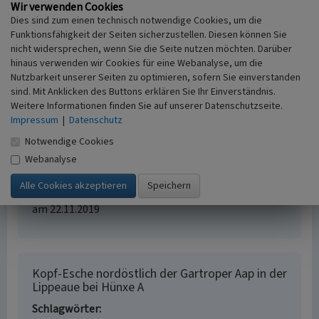
historischem Grünland“, einem Projekt des LVR-
Wir verwenden Cookies
Netzwerks Kulturlandschaft, 2018)
Dies sind zum einen technisch notwendige Cookies, um die
Funktionsfähigkeit der Seiten sicherzustellen. Diesen können Sie
nicht widersprechen, wenn Sie die Seite nutzen möchten. Darüber
Literatur
hinaus verwenden wir Cookies für eine Webanalyse, um die
Nutzbarkeit unserer Seiten zu optimieren, sofern Sie einverstanden
Sorg, M.; Schages, J.; Schwan, H.; Stenmans, W.;
sind. Mit Anklicken des Buttons erklären Sie Ihr Einverständnis.
Hörren, T.; Heckmanns, G. / Entomologischer Verein
Weitere Informationen finden Sie auf unserer Datenschutzseite.
Krefeld e.V. (Hrsg.) (2018)
Altbäume auf
Impressum
|
Datenschutz
historischem Grund. Naturschutz und
Notwendige Cookies
Kulturlandschaftspflege, Konzept zur Erhaltung
Webanalyse
und Pflege wertvoller Altbäume. (Series Naturalis
2018 (2).) Krefeld. Online verfügbar:
www.entomologica.org, naturalis2018_2
, abgerufen
am 22.11.2019
Kopf-Esche nordöstlich der Gartroper Aap in der
Lippeaue bei Hünxe A
Schlagwörter