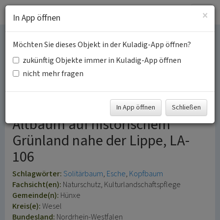
Togg
×
In App öffnen
navig
Möchten Sie dieses Objekt in der Kuladig-App öffnen?
Kopf-Esche nordöstlich
zukünftig Objekte immer in Kuladig-App öffnen
der Gartroper Aap in der
nicht mehr fragen
Lippeaue bei Hünxe A
In App öffnen
Schließen
Altbaum auf historischem
Grünland nahe der Lippe, LA-
106
Schlagwörter:
Solitärbaum
Esche
Kopfbaum
Fachsicht(en):
Naturschutz, Kulturlandschaftspflege
Gemeinde(n):
Hünxe
Kreis(e):
Wesel
Bundesland:
Nordrhein-Westfalen