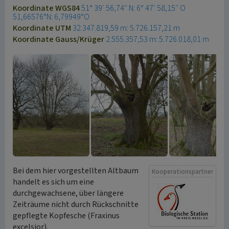
Koordinate WGS84
51° 39′ 56,74″ N: 6° 47′ 58,15″ O
51,66576°N: 6,79949°O
Koordinate UTM
32.347.819,59 m: 5.726.157,21 m
Koordinate Gauss/Krüger
2.555.357,53 m: 5.726.018,01 m
Bei dem hier vorgestellten Altbaum
Kooperationspartner
handelt es sich um eine
durchgewachsene, über längere
Zeiträume nicht durch Rückschnitte
gepflegte Kopfesche (Fraxinus
excelsior).