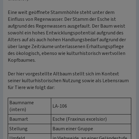
Eine weit geöffnete Stammhöhle steht unter dem
Einfluss von Regenwasser. Der Stamm der Esche ist
aufgrund des Regenwassers ausgefault. Der Baum weist
sowohl ein hohes Entwicklungspotential aufgrund des
Alters auf als auch hohen Handlungsbedarf aufgrund der
über lange Zeiträume unterlassenen Erhaltungspflege
des ökologisch, ebenso wie kulturhistorisch wertvollen
Kopfbaumes.
Der hier vorgestellte Altbaum stellt sich im Kontext
seiner kulturhistorischen Nutzung sowie als Lebensraum
für Tiere wie folgt dar:
Baumname
LA-106
(intern)
Baumart
Esche (Fraxinus excelsior)
Stellung
Baum einer Gruppe
Umfeld
in Viehweide, an einer Geländestufe