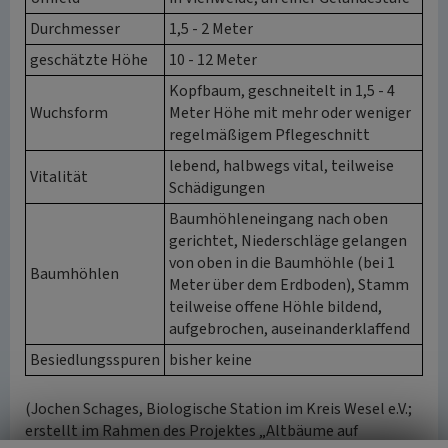
Durchmesser
1,5 - 2 Meter
geschätzte Höhe
10 - 12 Meter
Kopfbaum, geschneitelt in 1,5 - 4
Wuchsform
Meter Höhe mit mehr oder weniger
regelmäßigem Pflegeschnitt
lebend, halbwegs vital, teilweise
Vitalität
Schädigungen
Baumhöhleneingang nach oben
gerichtet, Niederschläge gelangen
von oben in die Baumhöhle (bei 1
Baumhöhlen
Meter über dem Erdboden), Stamm
teilweise offene Höhle bildend,
aufgebrochen, auseinanderklaffend
Besiedlungsspuren
bisher keine
(Jochen Schages, Biologische Station im Kreis Wesel e.V.;
erstellt im Rahmen des Projektes „Altbäume auf