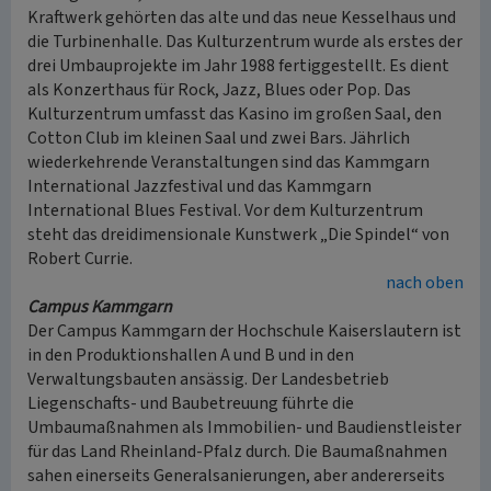
Kraftwerk gehörten das alte und das neue Kesselhaus und
die Turbinenhalle. Das Kulturzentrum wurde als erstes der
drei Umbauprojekte im Jahr 1988 fertiggestellt. Es dient
als Konzerthaus für Rock, Jazz, Blues oder Pop. Das
Kulturzentrum umfasst das Kasino im großen Saal, den
Cotton Club im kleinen Saal und zwei Bars. Jährlich
wiederkehrende Veranstaltungen sind das Kammgarn
International Jazzfestival und das Kammgarn
International Blues Festival. Vor dem Kulturzentrum
steht das dreidimensionale Kunstwerk „Die Spindel“ von
Robert Currie.
nach oben
Campus Kammgarn
Der Campus Kammgarn der Hochschule Kaiserslautern ist
in den Produktionshallen A und B und in den
Verwaltungsbauten ansässig. Der Landesbetrieb
Liegenschafts- und Baubetreuung führte die
Umbaumaßnahmen als Immobilien- und Baudienstleister
für das Land Rheinland-Pfalz durch. Die Baumaßnahmen
sahen einerseits Generalsanierungen, aber andererseits