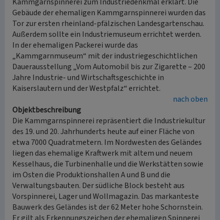
Kammgarnspinnerei zum Industriedenkmal erklärt. Die
Gebäude der ehemaligen Kammgarnspinnerei wurden das
Tor zur ersten rheinland-pfälzischen Landesgartenschau.
Außerdem sollte ein Industriemuseum errichtet werden.
In der ehemaligen Packerei wurde das
„Kammgarnmuseum“ mit der industriegeschichtlichen
Dauerausstellung „Vom Automobil bis zur Zigarette – 200
Jahre Industrie- und Wirtschaftsgeschichte in
Kaiserslautern und der Westpfalz“ errichtet.
nach oben
Objektbeschreibung
Die Kammgarnspinnerei repräsentiert die Industriekultur
des 19. und 20. Jahrhunderts heute auf einer Fläche von
etwa 7000 Quadratmetern. Im Nordwesten des Geländes
liegen das ehemalige Kraftwerk mit altem und neuem
Kesselhaus, die Turbinenhalle und die Werkstätten sowie
im Osten die Produktionshallen A und B und die
Verwaltungsbauten. Der südliche Block besteht aus
Vorspinnerei, Lager und Wollmagazin. Das markanteste
Bauwerk des Geländes ist der 62 Meter hohe Schornstein.
Er gilt als Erkennungszeichen der ehemaligen Spinnerei