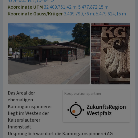
49,44681°N: 7,75494°O
Koordinate UTM
32.409.751,42 m: 5.477.872,15 m
Koordinate Gauss/Krüger
3.409.790,76 m: 5.479.624,15 m
Das Areal der
Kooperationspartner
ehemaligen
Kammgarnspinnerei
liegt im Westen der
Kaiserslauterer
Innenstadt.
Ursprünglich war dort die Kammgarnspinnerei AG