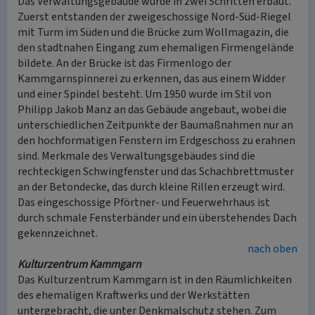
Das Verwaltungsgebäude wurde in zwei Schritten erbaut.
Zuerst entstanden der zweigeschossige Nord-Süd-Riegel
mit Turm im Süden und die Brücke zum Wollmagazin, die
den stadtnahen Eingang zum ehemaligen Firmengelände
bildete. An der Brücke ist das Firmenlogo der
Kammgarnspinnerei zu erkennen, das aus einem Widder
und einer Spindel besteht. Um 1950 wurde im Stil von
Philipp Jakob Manz an das Gebäude angebaut, wobei die
unterschiedlichen Zeitpunkte der Baumaßnahmen nur an
den hochformatigen Fenstern im Erdgeschoss zu erahnen
sind. Merkmale des Verwaltungsgebäudes sind die
rechteckigen Schwingfenster und das Schachbrettmuster
an der Betondecke, das durch kleine Rillen erzeugt wird.
Das eingeschossige Pförtner- und Feuerwehrhaus ist
durch schmale Fensterbänder und ein überstehendes Dach
gekennzeichnet.
nach oben
Kulturzentrum Kammgarn
Das Kulturzentrum Kammgarn ist in den Räumlichkeiten
des ehemaligen Kraftwerks und der Werkstätten
untergebracht, die unter Denkmalschutz stehen. Zum