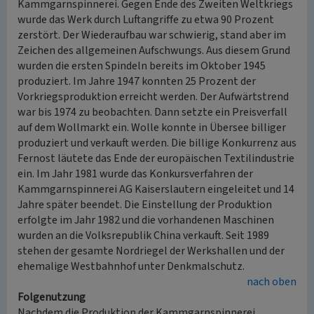
Kammgarnspinnerei. Gegen Ende des Zweiten Weltkriegs
wurde das Werk durch Luftangriffe zu etwa 90 Prozent
zerstört. Der Wiederaufbau war schwierig, stand aber im
Zeichen des allgemeinen Aufschwungs. Aus diesem Grund
wurden die ersten Spindeln bereits im Oktober 1945
produziert. Im Jahre 1947 konnten 25 Prozent der
Vorkriegsproduktion erreicht werden. Der Aufwärtstrend
war bis 1974 zu beobachten. Dann setzte ein Preisverfall
auf dem Wollmarkt ein. Wolle konnte in Übersee billiger
produziert und verkauft werden. Die billige Konkurrenz aus
Fernost läutete das Ende der europäischen Textilindustrie
ein. Im Jahr 1981 wurde das Konkursverfahren der
Kammgarnspinnerei AG Kaiserslautern eingeleitet und 14
Jahre später beendet. Die Einstellung der Produktion
erfolgte im Jahr 1982 und die vorhandenen Maschinen
wurden an die Volksrepublik China verkauft. Seit 1989
stehen der gesamte Nordriegel der Werkshallen und der
ehemalige Westbahnhof unter Denkmalschutz.
nach oben
Folgenutzung
Nachdem die Produktion der Kammgarnspinnerei