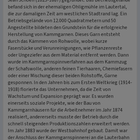
Jean Schoen (1825-1887) gegründet. Das Betriebsgelände
befand sich in der ehemaligen Ohligmühle im Lautertal,
die zur damaligen Zeit am westlichen Stadtrand lag. Ein
Betriebsgelände von 12.000 Quadratmetern und 50
Angestellte bildeten den Grundstein für die erfolgreiche
Herstellung von Kammgarnen. Dieses Garn entsteht
durch das Kämmen von Rohwolle, wobei kurze
Faserstücke und Verunreinigungen, wie Pflanzenreste
oder Ungeziefer aus dem Material entfernt werden. Dann
wurde im Kammgarnspinnverfahren aus dem Kammzug
der Schafswolle, anderen feinen Tierhaaren, Chemiefasern
oder einer Mischung dieser beiden Rohstoffe, Garne
gesponnen. In den Jahren bis zum Ersten Weltkrieg (1914-
1918) florierte das Unternehmen, da die Zeit von
Wachstum und Expansion geprägt war. Es wurden
einerseits soziale Projekte, wie der Bau von
Kammgarnhäusern für die Arbeitnehmer im Jahr 1874
realisiert, andererseits musste der Betrieb durch die
schnell steigenden Produktionszahlen erweitert werden.
Im Jahr 1883 wurde der Westbahnhof gebaut. Damit war
der Anschluss der Kammgarnspinnerei an die Lauterbahn