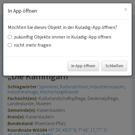
Togg
×
In App öffnen
navig
Möchten Sie dieses Objekt in der Kuladig-App öffnen?
Werksgelände
zukünftig Objekte immer in Kuladig-App öffnen
Kammgarnspinnerei in
nicht mehr fragen
Kaiserslautern
In App öffnen
Schließen
„Die Kammgarn“
Schlagwörter:
Spinnerei
Kulturzentrum
Industriemuseum
Industrieanlage
Hochschulgebäude
Fachsicht(en):
Kulturlandschaftspflege, Denkmalpflege,
Landeskunde, Museen
Gemeinde(n):
Kaiserslautern
Kreis(e):
Kaiserslautern
Bundesland:
Rheinland-Pfalz
Koordinate WGS84
49° 26′ 48,5″ N: 7° 45′ 17,77″ O