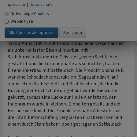
fensterlose Zone überleitet.
Impressum
|
Datenschutz
Notwendige Cookies
Der Brand im Jahr 1936 zerstörte einen Großteil des
Webanalyse
Betriebsgeländes, weshalb sechs Gebäude neu gebaut
werden mussten. Alle im Folgenden genannten Gebäude
gehen auf den Architekten und Stuttgarter Baurat Philipp
Jakob Manz (1861-1936) zurück. Das neue Kesselhaus ist
als unterkellerter Eisenklinkerbau mit
Stahlkonstruktionen im Geist der „neuen Sachlichkeit“
gestaltet und die Turbinenhalle als schlichter, flacher
Eisenklinkerbau mit Satteldach. Die Produktionshalle B
war eine Scheddachkonstruktion (Sägezahndach) auf
genietetem Stahlskelett mit Stahlstützen, die für die
Nutzung der Hochschule umgebaut wurde. Sie wurde
gekürzt, sodass eine Lücke zur Halle A entstand, der
Innenraum wurde in kleinere Einheiten geteilt und die
Fassade verkleidet. Die Produktionshalle A besteht aus
drei Stahlbetonschiffen, verglasten Firstbereichen und
einem durch Stahlbetonrippen getragenen Satteldach.