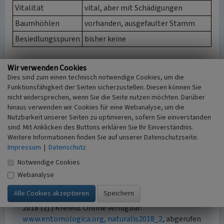
Vitalität
vital, aber mit Schädigungen
Baumhöhlen
vorhanden, ausgefaulter Stamm
Besiedlungsspuren
bisher keine
(Gabriele Heckmanns, Biologische Station im Kreis Wesel
Wir verwenden Cookies
e.V., erstellt im Rahmen des Projektes „Altbäume auf
Dies sind zum einen technisch notwendige Cookies, um die
historischem Grünland“. Ein Projekt des LVR-Netzwerks
Funktionsfähigkeit der Seiten sicherzustellen. Diesen können Sie
Kulturlandschaft, 2018)
nicht widersprechen, wenn Sie die Seite nutzen möchten. Darüber
hinaus verwenden wir Cookies für eine Webanalyse, um die
Nutzbarkeit unserer Seiten zu optimieren, sofern Sie einverstanden
Literatur
sind. Mit Anklicken des Buttons erklären Sie Ihr Einverständnis.
Weitere Informationen finden Sie auf unserer Datenschutzseite.
Sorg, M.; Schages, J.; Schwan, H.; Stenmans, W.;
Impressum
|
Datenschutz
Hörren, T.; Heckmanns, G. / Entomologischer Verein
Notwendige Cookies
Krefeld e.V. (Hrsg.) (2018)
Altbäume auf
historischem Grund. Naturschutz und
Webanalyse
Kulturlandschaftspflege, Konzept zur Erhaltung
und Pflege wertvoller Altbäume. (Series Naturalis
2018 (2).) Krefeld. Online verfügbar:
www.entomologica.org, naturalis2018_2
, abgerufen