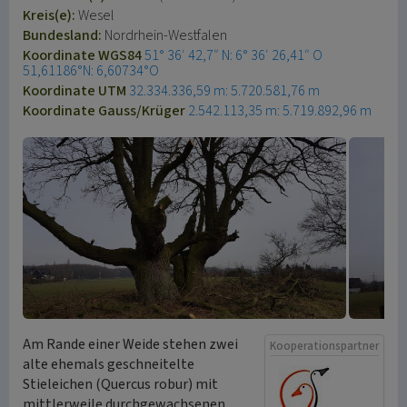
Kreis(e):
Wesel
Bundesland:
Nordrhein-Westfalen
Koordinate WGS84
51° 36′ 42,7″ N: 6° 36′ 26,41″ O
51,61186°N: 6,60734°O
Koordinate UTM
32.334.336,59 m: 5.720.581,76 m
Koordinate Gauss/Krüger
2.542.113,35 m: 5.719.892,96 m
Am Rande einer Weide stehen zwei
Kooperationspartner
alte ehemals geschneitelte
Stieleichen (Quercus robur) mit
mittlerweile durchgewachsenen