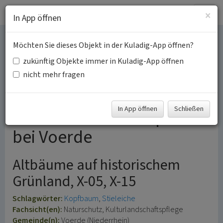
Togg
×
In App öffnen
navig
Möchten Sie dieses Objekt in der Kuladig-App öffnen?
Zwei Kopfeichen in der
zukünftig Objekte immer in Kuladig-App öffnen
Nähe der
nicht mehr fragen
Mommniederung
In App öffnen
Schließen
nordwestlich von Spellen
bei Voerde
Altbäume auf historischem
Grünland, X-05, X-15
Schlagwörter:
Kopfbaum
Stieleiche
Fachsicht(en):
Naturschutz, Kulturlandschaftspflege
Gemeinde(n):
Voerde (Niederrhein)