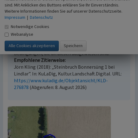
sind. Mit Anklicken des Buttons erklären Sie Ihr Einverständnis.
Weitere Informationen finden Sie auf unserer Datenschutzseite.
Empfohlene Zitierweise
Impressum
|
Datenschutz
Urheberrechtlicher Hinweis
Notwendige Cookies
Der hier präsentierte Inhalt ist urheberrechtlich
Webanalyse
geschützt. Die angezeigten Medien unterliegen
möglicherweise zusätzlichen urheberrechtlichen
Bedingungen, die an diesen ausgewiesen sind.
Empfohlene Zitierweise
Jörn Kling (2018): „Steinbruch Bonnersüng 1 bei
Lindlar”. In: KuLaDig, Kultur.Landschaft.Digital. URL:
https://www.kuladig.de/Objektansicht/KLD-
276878
(Abgerufen: 8. August 2026)