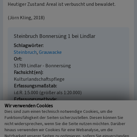
Heutiger Zustand: Areal ist verbuscht und bewaldet.
(Jörn Kling, 2018)
Steinbruch Bonnersüng 1 bei Lindlar
Schlagwörter
Steinbruch
Grauwacke
Ort
51789 Lindlar - Bonnersüng
Fachsicht(en)
Kulturlandschaftspflege
Erfassungsmaßstab
i.d.R. 1:5.000 (größer als 1:20.000)
Erfassungsmethode
Wir verwenden Cookies
Geländebegehung/-kartierung, Auswertung
Dies sind zum einen technisch notwendige Cookies, um die
historischer Karten
Funktionsfähigkeit der Seiten sicherzustellen. Diesen können Sie
Historischer Zeitraum
nicht widersprechen, wenn Sie die Seite nutzen möchten. Darüber
Ende 1895
hinaus verwenden wir Cookies für eine Webanalyse, um die
Nutzbarkeit unserer Seiten zu optimieren, sofern Sie einverstanden