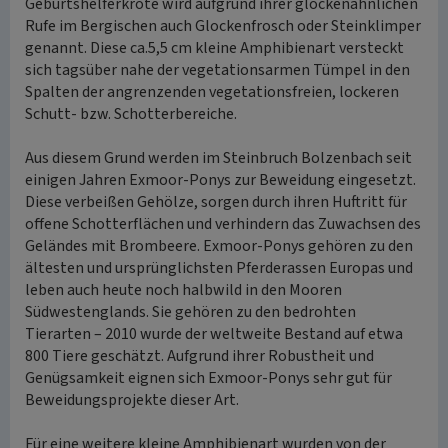
Geburtshelferkröte wird aufgrund ihrer glockenähnlichen
Rufe im Bergischen auch Glockenfrosch oder Steinklimper
genannt. Diese ca.5,5 cm kleine Amphibienart versteckt
sich tagsüber nahe der vegetationsarmen Tümpel in den
Spalten der angrenzenden vegetationsfreien, lockeren
Schutt- bzw. Schotterbereiche.
Aus diesem Grund werden im Steinbruch Bolzenbach seit
einigen Jahren Exmoor-Ponys zur Beweidung eingesetzt.
Diese verbeißen Gehölze, sorgen durch ihren Huftritt für
offene Schotterflächen und verhindern das Zuwachsen des
Geländes mit Brombeere. Exmoor-Ponys gehören zu den
ältesten und ursprünglichsten Pferderassen Europas und
leben auch heute noch halbwild in den Mooren
Südwestenglands. Sie gehören zu den bedrohten
Tierarten – 2010 wurde der weltweite Bestand auf etwa
800 Tiere geschätzt. Aufgrund ihrer Robustheit und
Genügsamkeit eignen sich Exmoor-Ponys sehr gut für
Beweidungsprojekte dieser Art.
Für eine weitere kleine Amphibienart wurden von der