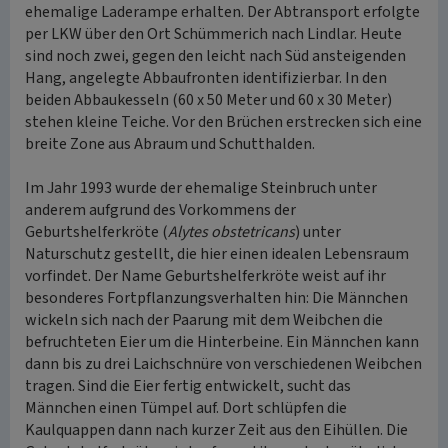
ehemalige Laderampe erhalten. Der Abtransport erfolgte
per LKW über den Ort Schümmerich nach Lindlar. Heute
sind noch zwei, gegen den leicht nach Süd ansteigenden
Hang, angelegte Abbaufronten identifizierbar. In den
beiden Abbaukesseln (60 x 50 Meter und 60 x 30 Meter)
stehen kleine Teiche. Vor den Brüchen erstrecken sich eine
breite Zone aus Abraum und Schutthalden.
Im Jahr 1993 wurde der ehemalige Steinbruch unter
anderem aufgrund des Vorkommens der
Geburtshelferkröte (
Alytes obstetricans
) unter
Naturschutz gestellt, die hier einen idealen Lebensraum
vorfindet. Der Name Geburtshelferkröte weist auf ihr
besonderes Fortpflanzungsverhalten hin: Die Männchen
wickeln sich nach der Paarung mit dem Weibchen die
befruchteten Eier um die Hinterbeine. Ein Männchen kann
dann bis zu drei Laichschnüre von verschiedenen Weibchen
tragen. Sind die Eier fertig entwickelt, sucht das
Männchen einen Tümpel auf. Dort schlüpfen die
Kaulquappen dann nach kurzer Zeit aus den Eihüllen. Die