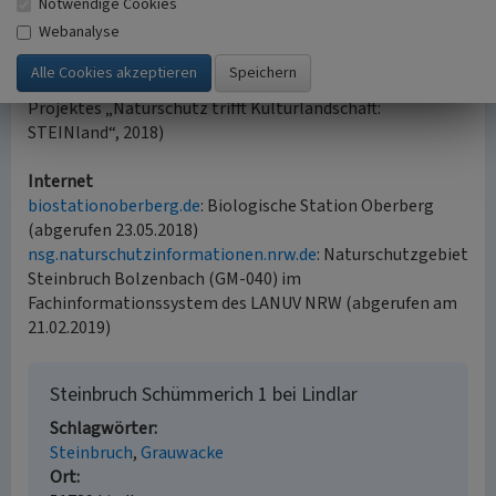
Notwendige Cookies
Bruchkessel offen.
Webanalyse
(Jörn Kling, ergänzt von Frederik Grundmeier &
Biologische Station Oberberg im Rahmen des LVR-
Projektes „Naturschutz trifft Kulturlandschaft:
STEINland“, 2018)
Internet
biostationoberberg.de
: Biologische Station Oberberg
(abgerufen 23.05.2018)
nsg.naturschutzinformationen.nrw.de
: Naturschutzgebiet
Steinbruch Bolzenbach (GM-040) im
Fachinformationssystem des LANUV NRW (abgerufen am
21.02.2019)
Steinbruch Schümmerich 1 bei Lindlar
Schlagwörter
Steinbruch
Grauwacke
Ort