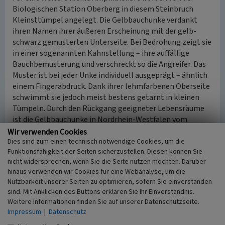
Biologischen Station Oberberg in diesem Steinbruch
Kleinsttümpel angelegt. Die Gelbbauchunke verdankt
ihren Namen ihrer äußeren Erscheinung mit der gelb-
schwarz gemusterten Unterseite. Bei Bedrohung zeigt sie
in einer sogenannten Kahnstellung – ihre auffällige
Bauchbemusterung und verschreckt so die Angreifer. Das
Muster ist bei jeder Unke individuell ausgeprägt – ähnlich
einem Fingerabdruck. Dank ihrer lehmfarbenen Oberseite
schwimmt sie jedoch meist bestens getarnt in kleinen
Tümpeln. Durch den Rückgang geeigneter Lebensräume
ist die Gelbbauchunke in Nordrhein-Westfalen vom
Aussterben bedroht.
Wir verwenden Cookies
Dies sind zum einen technisch notwendige Cookies, um die
Funktionsfähigkeit der Seiten sicherzustellen. Diesen können Sie
Einzelbefunde
nicht widersprechen, wenn Sie die Seite nutzen möchten. Darüber
Laderampe LR 1
hinaus verwenden wir Cookies für eine Webanalyse, um die
Nutzbarkeit unserer Seiten zu optimieren, sofern Sie einverstanden
Datierung: ab ca. 1950 bis 2013
sind. Mit Anklicken des Buttons erklären Sie Ihr Einverständnis.
Betreiber: Bergische Grauwacke-Industrie Meurer & Sohn,
Weitere Informationen finden Sie auf unserer Datenschutzseite.
Lindlar; Hans-Josef „Jupp“ Fischer, Lindlar
Impressum
|
Datenschutz
Heutiger Zustand: Halden verbuscht und bewaldet,