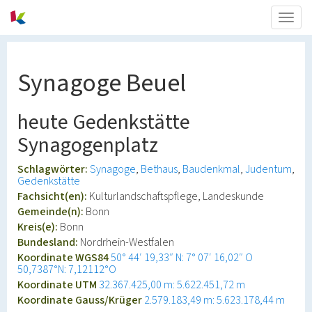
Togg
navig
Synagoge Beuel
heute Gedenkstätte
Synagogenplatz
Schlagwörter:
Synagoge
Bethaus
Baudenkmal
Judentum
Gedenkstätte
Fachsicht(en):
Kulturlandschaftspflege, Landeskunde
Gemeinde(n):
Bonn
Kreis(e):
Bonn
Bundesland:
Nordrhein-Westfalen
Koordinate WGS84
50° 44′ 19,33″ N: 7° 07′ 16,02″ O
50,7387°N: 7,12112°O
Koordinate UTM
32.367.425,00 m: 5.622.451,72 m
Koordinate Gauss/Krüger
2.579.183,49 m: 5.623.178,44 m