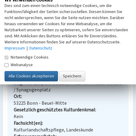
Wir verwenden Cookies
Dies sind zum einen technisch notwendige Cookies, um die
frühen 19. bis zum Beginn des 21. Jahrhunderts.
Funktionsfähigkeit der Seiten sicherzustellen. Diesen können Sie
(Geschichtlicher Atlas der Rheinlande, VIII.8.) S. 28,
nicht widersprechen, wenn Sie die Seite nutzen möchten. Darüber
Bonn.
hinaus verwenden wir Cookies für eine Webanalyse, um die
Nutzbarkeit unserer Seiten zu optimieren, sofern Sie einverstanden
sind. Mit Anklicken des Buttons erklären Sie Ihr Einverständnis.
Weitere Informationen finden Sie auf unserer Datenschutzseite.
Synagoge Beuel
Impressum
|
Datenschutz
Schlagwörter
Notwendige Cookies
Synagoge
Bethaus
Baudenkmal
Judentum
Webanalyse
Gedenkstätte
Straße / Hausnummer
Siegfried-Leopold-Straße / Friedrich-Friesen-Straße
/ Synagogenplatz
Ort
53225 Bonn - Beuel-Mitte
Gesetzlich geschütztes Kulturdenkmal
Kein
Fachsicht(en)
Kulturlandschaftspflege, Landeskunde