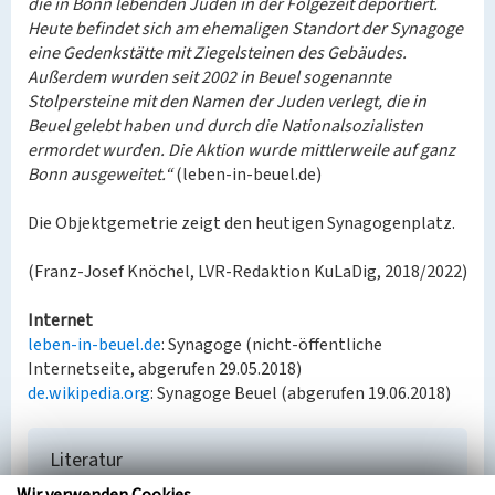
die in Bonn lebenden Juden in der Folgezeit deportiert.
Heute befindet sich am ehemaligen Standort der Synagoge
eine Gedenkstätte mit Ziegelsteinen des Gebäudes.
Außerdem wurden seit 2002 in Beuel sogenannte
Stolpersteine mit den Namen der Juden verlegt, die in
Beuel gelebt haben und durch die Nationalsozialisten
ermordet wurden. Die Aktion wurde mittlerweile auf ganz
Bonn ausgeweitet.“
(leben-in-beuel.de)
Die Objektgemetrie zeigt den heutigen Synagogenplatz.
(Franz-Josef Knöchel, LVR-Redaktion KuLaDig, 2018/2022)
Internet
leben-in-beuel.de
: Synagoge (nicht-öffentliche
Internetseite, abgerufen 29.05.2018)
de.wikipedia.org
: Synagoge Beuel (abgerufen 19.06.2018)
Literatur
Reuter, Ursula (2007)
Jüdische Gemeinden vom