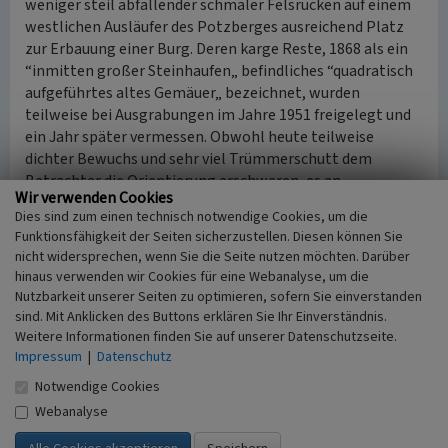
weniger steil abfallender schmaler Felsrücken auf einem
westlichen Ausläufer des Potzberges ausreichend Platz
zur Erbauung einer Burg. Deren karge Reste, 1868 als ein
“inmitten großer Steinhaufen„ befindliches “quadratisch
aufgeführtes altes Gemäuer„ bezeichnet, wurden
teilweise bei Ausgrabungen im Jahre 1951 freigelegt und
ein Jahr später vermessen. Obwohl heute teilweise
dichter Bewuchs und sehr viel Trümmerschutt dem
Betrachter die Orientierung erschweren, es an
Wir verwenden Cookies
ausgebauten Wegen mangelt, können trotz des
Dies sind zum einen technisch notwendige Cookies, um die
verwirrendes Bildes deutlich drei Ebenen unterschieden
Funktionsfähigkeit der Seiten sicherzustellen. Diesen können Sie
werden: eine Kernanlage auf dem lang gezogenen
nicht widersprechen, wenn Sie die Seite nutzen möchten. Darüber
Felsgrat, eine tiefer gelegene Unterburg, sowie ein (oder
hinaus verwenden wir Cookies für eine Webanalyse, um die
zwei?) größere Gebäude im östlichen Taleinschnitt.
Nutzbarkeit unserer Seiten zu optimieren, sofern Sie einverstanden
sind. Mit Anklicken des Buttons erklären Sie Ihr Einverständnis.
Der heutige und wohl auch frühere Zugang zur Burg führt
Weitere Informationen finden Sie auf unserer Datenschutzseite.
östlich des Burgfelsens durch einen tiefen Taleinschnitt.
Impressum
|
Datenschutz
Zwischen dem Zugangsweg und dem von Trümmern
Notwendige Cookies
bedeckten steilen Osthang befinden sich, recht gut
Webanalyse
sichtbar, die Grundmauern eines größeren quadratischen
Bauwerks mit etwas größerer südlich vorgelagerter