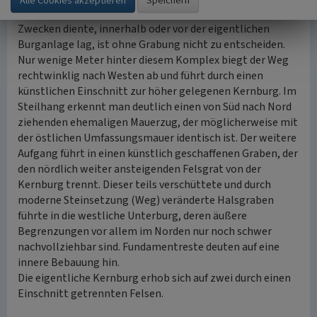
Ummauerung. Ob dieses Haus, das wohl wirtschaftlichen
Zwecken diente, innerhalb oder vor der eigentlichen
Burganlage lag, ist ohne Grabung nicht zu entscheiden.
Nur wenige Meter hinter diesem Komplex biegt der Weg
rechtwinklig nach Westen ab und führt durch einen
künstlichen Einschnitt zur höher gelegenen Kernburg. Im
Steilhang erkennt man deutlich einen von Süd nach Nord
ziehenden ehemaligen Mauerzug, der möglicherweise mit
der östlichen Umfassungsmauer identisch ist. Der weitere
Aufgang führt in einen künstlich geschaffenen Graben, der
den nördlich weiter ansteigenden Felsgrat von der
Kernburg trennt. Dieser teils verschüttete und durch
moderne Steinsetzung (Weg) veränderte Halsgraben
führte in die westliche Unterburg, deren äußere
Begrenzungen vor allem im Norden nur noch schwer
nachvollziehbar sind. Fundamentreste deuten auf eine
innere Bebauung hin.
Die eigentliche Kernburg erhob sich auf zwei durch einen
Einschnitt getrennten Felsen.