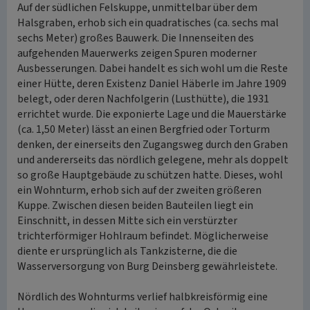
Auf der südlichen Felskuppe, unmittelbar über dem
Halsgraben, erhob sich ein quadratisches (ca. sechs mal
sechs Meter) großes Bauwerk. Die Innenseiten des
aufgehenden Mauerwerks zeigen Spuren moderner
Ausbesserungen. Dabei handelt es sich wohl um die Reste
einer Hütte, deren Existenz Daniel Häberle im Jahre 1909
belegt, oder deren Nachfolgerin (Lusthütte), die 1931
errichtet wurde. Die exponierte Lage und die Mauerstärke
(ca. 1,50 Meter) lässt an einen Bergfried oder Torturm
denken, der einerseits den Zugangsweg durch den Graben
und andererseits das nördlich gelegene, mehr als doppelt
so große Hauptgebäude zu schützen hatte. Dieses, wohl
ein Wohnturm, erhob sich auf der zweiten größeren
Kuppe. Zwischen diesen beiden Bauteilen liegt ein
Einschnitt, in dessen Mitte sich ein verstürzter
trichterförmiger Hohlraum befindet. Möglicherweise
diente er ursprünglich als Tankzisterne, die die
Wasserversorgung von Burg Deinsberg gewährleistete.
Nördlich des Wohnturms verlief halbkreisförmig eine