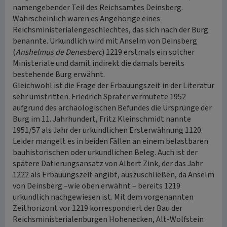
namengebender Teil des Reichsamtes Deinsberg.
Wahrscheinlich waren es Angehörige eines
Reichsministerialengeschlechtes, das sich nach der Burg
benannte. Urkundlich wird mit Anselm von Deinsberg
(
Anshelmus de Denesberc
) 1219 erstmals ein solcher
Ministeriale und damit indirekt die damals bereits
bestehende Burg erwähnt.
Gleichwohl ist die Frage der Erbauungszeit in der Literatur
sehr umstritten. Friedrich Sprater vermutete 1952
aufgrund des archäologischen Befundes die Ursprünge der
Burg im 11. Jahrhundert, Fritz Kleinschmidt nannte
1951/57 als Jahr der urkundlichen Ersterwähnung 1120.
Leider mangelt es in beiden Fällen an einem belastbaren
bauhistorischen oder urkundlichen Beleg. Auch ist der
spätere Datierungsansatz von Albert Zink, der das Jahr
1222 als Erbauungszeit angibt, auszuschließen, da Anselm
von Deinsberg –wie oben erwähnt – bereits 1219
urkundlich nachgewiesen ist. Mit dem vorgenannten
Zeithorizont vor 1219 korrespondiert der Bau der
Reichsministerialenburgen Hohenecken, Alt-Wolfstein