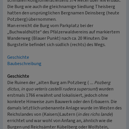
schmalen Konglomeratfelsens 374 Meter über NN erbaut.
Die Burg wie auch die gleichnamige Siedlung Theisberg
hatten den ursprünglichen Bergnamen Deinsberg (heute
Potzberg) übernommen.
Man erreicht die Burg vom Parkplatz bei der
„Buchwaldhütte“ des Pfälzerwaldvereins auf markiertem
Wanderweg (Blauer Punkt) nach ca. 20 Minuten. Die
Burgstelle befindet sich südlich (rechts) des Wegs.
Geschichte
Baubeschreibung
Geschichte
Die Ruinen der „alten Burg am Potzberg (
... Pozberg
dictus, in quo veteris castelli rudera supersunt
) wurden
erstmals 1766 erwähnt und lokalisiert, jedoch ohne
konkrete Hinweise zum Bauwerk oder den Erbauern. Die
damals letztlich unbenannte Anlage wurde im Westen des
Reichslandes von (Kaisers)Lautern (
in des richs lande
)
errichtet und war wohl von Anfang an, ähnlich wie die
Burgen und Reichsämter Kübelberg oder Wolfstein,