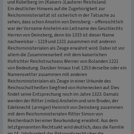
und Kübelberg im (Kaisers-)Lauterer Reichsland.
Ein deutlicher Hinweis auf die Zugehörigkeit zur
Reichsministerialtät ist sicherlich in der Tatsache zu
sehen, dass schon Anselm von Deinsberg – offensichtlich
war der Vorname Anshelm ein Leitname des Geschlechts
Herren von Deinsberg, denn bis 1333 ist dieser Name
nachweisbar – 1219 und 1221 zusammen mit anderen
Reichsministerialen als Zeuge erwähnt wird. Dabei ist vor
allem die Zusammenarbeit mit dem kaiserlichen
Hofrichter Reichstruchsess Werner von Bolanden 1221
von Bedeutung. Darüber hinaus trat 1253 derselbe oder ein
Namensvetter zusammen mit anderen
Reichsministerialen als Zeuge in einer Urkunde des
Reichsschultheißen Siegfried von Hohenecken auf. Dies
findet seine Entsprechung noch im Jahre 1323. Damals
werden der Ritter (
miles
) Anshelm und sein Bruder, der
Edelknecht (
armiger
) Heinrich von Deinsberg zusammen
mit dem Reichsministerialen Ritter Simon von
Reichenbach bei einer Beurkundung erwähnt. Aus dem
letztgenannten Rechtsakt wird deutlich, dass die Familie
im 14. Jahrhundert das Patronatsrecht über die