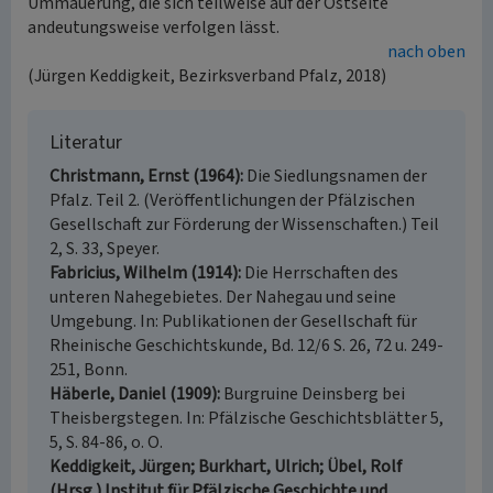
Ummauerung, die sich teilweise auf der Ostseite
andeutungsweise verfolgen lässt.
nach oben
(Jürgen Keddigkeit, Bezirksverband Pfalz, 2018)
Literatur
Christmann, Ernst (1964)
Die Siedlungsnamen der
Pfalz. Teil 2. (Veröffentlichungen der Pfälzischen
Gesellschaft zur Förderung der Wissenschaften.) Teil
2, S. 33, Speyer.
Fabricius, Wilhelm (1914)
Die Herrschaften des
unteren Nahegebietes. Der Nahegau und seine
Umgebung. In: Publikationen der Gesellschaft für
Rheinische Geschichtskunde, Bd. 12/6 S. 26, 72 u. 249-
251, Bonn.
Häberle, Daniel (1909)
Burgruine Deinsberg bei
Theisbergstegen. In: Pfälzische Geschichtsblätter 5,
5, S. 84-86, o. O.
Keddigkeit, Jürgen; Burkhart, Ulrich; Übel, Rolf
(Hrsg.) Institut für Pfälzische Geschichte und