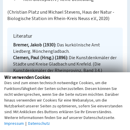
(Christian Platz und Michael Stevens, Haus der Natur -
Biologische Station im Rhein-Kreis Neuss e.V., 2020)
Literatur
Bremer, Jakob (1930)
Das kurkölnische Amt
Liedberg. Mönchengladbach.
Clemen, Paul (Hrsg.) (1896)
Die Kunstdenkmäler der
Städte und Kreise Gladbach und Krefeld. (Die
Kunstdenkmäler der Rheinprovinz, Band 3.4.)
Düsseldorf.
Wir verwenden Cookies
Dies sind zum einen technisch notwendige Cookies, um die
Düll, Ruprecht; Kutzelnigg, Herfried
Funktionsfähigkeit der Seiten sicherzustellen. Diesen können Sie
(2011)
Taschenlexikon der Pflanzen Deutschlands
nicht widersprechen, wenn Sie die Seite nutzen möchten. Darüber
und angrenzender Länder - die häufigsten
hinaus verwenden wir Cookies für eine Webanalyse, um die
mitteleuropäischen Arten im Porträt. Wiebelsheim.
Nutzbarkeit unserer Seiten zu optimieren, sofern Sie einverstanden
Janssen, Brigitte; Janssen, Walter (1997)
Burgen,
sind. Mit Anklicken des Buttons erklären Sie Ihr Einverständnis.
Schlösser und Hofesfesten im Kreis Neuss.
Weitere Informationen finden Sie auf unserer Datenschutzseite.
(Schriftenreihe des Kreises Neuss 10.) Neuss (3.
Impressum
|
Datenschutz
Auflage).