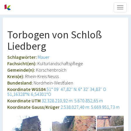
Togg
navig
Torbogen von Schloß
Liedberg
Schlagwörter:
Mauer
Fachsicht(en):
Kulturlandschaftspflege
Gemeinde(n):
Korschenbroich
Kreis(e):
Rhein-Kreis Neuss
Bundesland:
Nordrhein-Westfalen
Koordinate WGS84
51° 09′ 47,82″ N: 6° 32′ 34,83″ O
51,16328°N: 6,54301°O
Koordinate UTM
32.328.210,92 m: 5.670.852,65 m
Koordinate Gauss/Krüger
2.538.027,40 m: 5.669.951,73 m