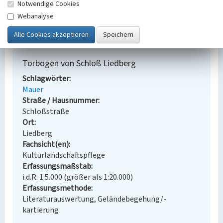
Notwendige Cookies
Löhr, Wolfgang (2003)
Liedberg. (Rheinischer
Webanalyse
Städteatlas, Lieferung XV, Nr. 82.) Köln.
Torbogen von Schloß Liedberg
Schlagwörter
Mauer
Straße / Hausnummer
Schloßstraße
Ort
Liedberg
Fachsicht(en)
Kulturlandschaftspflege
Erfassungsmaßstab
i.d.R. 1:5.000 (größer als 1:20.000)
Erfassungsmethode
Literaturauswertung, Geländebegehung/-
kartierung