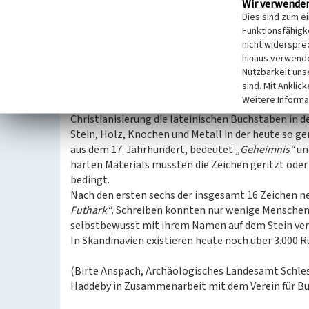
Wir verwende
Die Runensteine von Haithabu
Dies sind zum e
In der Umgebung von Haithabu wurden fünf Runenst
Funktionsfähigke
Stein, der Erik-Stein und der Schleswiger Domste
nicht widerspre
berichten, die vor mehr als tausend Jahren mit die
hinaus verwende
Nutzbarkeit uns
sind. Mit Anklic
Auch auf Holz, Knochen oder Schmuckgegenständen 
Weitere Informa
Steine durch ihre vergleichsweisen langen Texte d
Christianisierung die lateinischen Buchstaben in 
Stein, Holz, Knochen und Metall in der heute so g
aus dem 17. Jahrhundert, bedeutet
„Geheimnis“
un
harten Materials mussten die Zeichen geritzt ode
bedingt.
Nach den ersten sechs der insgesamt 16 Zeichen n
Futhark“
. Schreiben konnten nur wenige Menschen,
selbstbewusst mit ihrem Namen auf dem Stein vere
In Skandinavien existieren heute noch über 3.000 
(Birte Anspach, Archäologisches Landesamt Schles
Haddeby in Zusammenarbeit mit dem Verein für Bus