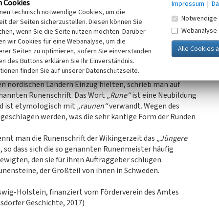
n Cookies
Impressum
|
Da
inen technisch notwendige Cookies, um die
Notwendige 
eine (Skarthi-Stein, der große und der kleine Sigtrygg-
it der Seiten sicherzustellen. Diesen können Sie
in) gefunden, die vom Leben einzelner bedeutender Männer
Webanalyse
chen, wenn Sie die Seite nutzen möchten. Darüber
ser Stadt in Verbindung standen.
n wir Cookies für eine Webanalyse, um die
erer Seiten zu optimieren, sofern Sie einverstanden
ken des Buttons erklären Sie Ihr Einverständnis.
wurden Runenritzungen identifiziert, jedoch bieten die
tionen finden Sie auf unserer Datenschutzseite.
ie ausführlichsten Informationen. Bevor mit der
den nordischen Ländern Einzug hielten, schrieb man auf
enannten Runenschrift. Das Wort
„Rune“
ist eine Neubildung
d ist etymologisch mit
„raunen“
verwandt. Wegen des
r geschlagen werden, was die sehr kantige Form der Runden
ennt man die Runenschrift der Wikingerzeit das
„Jüngere
 so dass sich die so genannten Runenmeister häufig
wigten, den sie für ihren Auftraggeber schlugen.
Runensteine, der Großteil von ihnen in Schweden.
wig-Holstein, finanziert vom Förderverein des Amtes
dorfer Geschichte, 2017)