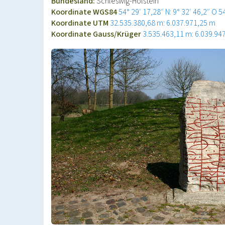
Bundesland:
Schleswig-Holstein
Koordinate WGS84
54° 29′ 17,28″ N: 9° 32′ 46,2″ O
5
Koordinate UTM
32.535.380,68 m: 6.037.971,25 m
Koordinate Gauss/Krüger
3.535.463,11 m: 6.039.94