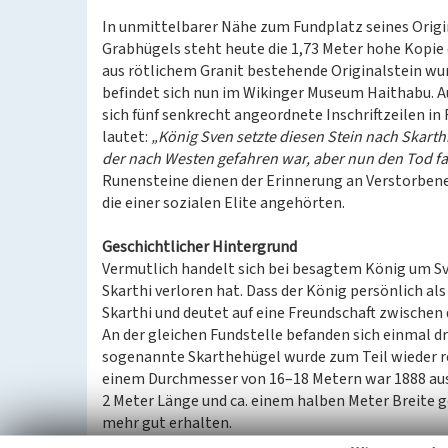
In unmittelbarer Nähe zum Fundplatz seines Origi
Grabhügels steht heute die 1,73 Meter hohe Kopie 
aus rötlichem Granit bestehende Originalstein wu
befindet sich nun im Wikinger Museum Haithabu. A
sich fünf senkrecht angeordnete Inschriftzeilen i
lautet:
„König Sven setzte diesen Stein nach Skart
der nach Westen gefahren war, aber nun den Tod f
Runensteine dienen der Erinnerung an Verstorbene
die einer sozialen Elite angehörten.
Geschichtlicher Hintergrund
Vermutlich handelt sich bei besagtem König um 
Skarthi verloren hat. Dass der König persönlich al
Skarthi und deutet auf eine Freundschaft zwischen
An der gleichen Fundstelle befanden sich einmal dr
sogenannte Skarthehügel wurde zum Teil wieder re
einem Durchmesser von 16–18 Metern war 1888 aus
2 Meter Länge und ca. einem halben Meter Breite g
mehr gut erhalten.