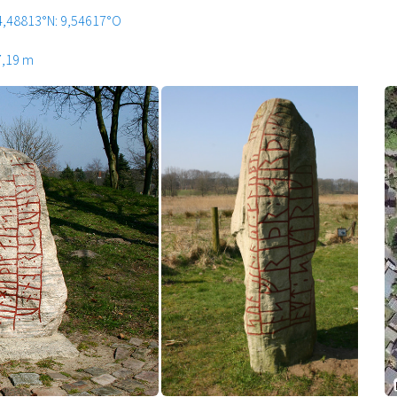
4,48813°N: 9,54617°O
7,19 m