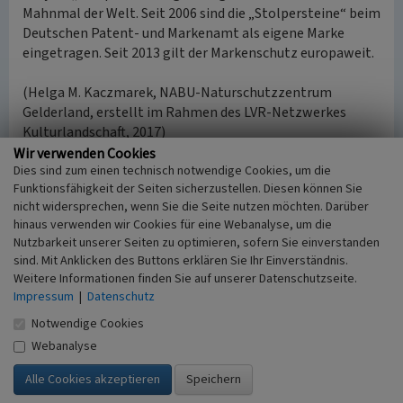
Mahnmal der Welt. Seit 2006 sind die „Stolpersteine“ beim
Deutschen Patent- und Markenamt als eigene Marke
eingetragen. Seit 2013 gilt der Markenschutz europaweit.
(Helga M. Kaczmarek, NABU-Naturschutzzentrum
Gelderland, erstellt im Rahmen des LVR-Netzwerkes
Kulturlandschaft, 2017)
Wir verwenden Cookies
Dies sind zum einen technisch notwendige Cookies, um die
Internet
Funktionsfähigkeit der Seiten sicherzustellen. Diesen können Sie
rp-online.de
: „Stolpersteine für Opfer aus St. Bernardin“
nicht widersprechen, wenn Sie die Seite nutzen möchten. Darüber
(Rheinische Post vom 11.11.2014, abgerufen 05.12.2017)
hinaus verwenden wir Cookies für eine Webanalyse, um die
de.wikipedia.org
: Stolpersteine (abgerufen 05.12.2017)
Nutzbarkeit unserer Seiten zu optimieren, sofern Sie einverstanden
de.wikipedia.org
: Gunter Demnig (abgerufen 05.12.2017)
sind. Mit Anklicken des Buttons erklären Sie Ihr Einverständnis.
histadata.uni-halle.de
: Hallische Beiträge zur
Weitere Informationen finden Sie auf unserer Datenschutzseite.
Zeitgeschichte - Heft 6 (PDF-Dokument, 517 KB,
Impressum
|
Datenschutz
abgerufen 05.12.2017)
Notwendige Cookies
Webanalyse
Literatur
ConCultura GmbH (2003)
150 Jahre St. Bernardin.