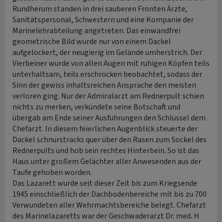
Rundherum standen in drei sauberen Fronten Ärzte,
Sanitätspersonal, Schwestern und eine Kompanie der
Marinelehrabteilung angetreten. Das einwandfrei
geometrische Bild wurde nur von einem Dackel
aufgelockert, der neugierig im Gelände umherstrich. Der
Vierbeiner wurde von allen Augen mit ruhigen Köpfen teils
unterhaltsam, teils erschrocken beobachtet, sodass der
Sinn der gewiss inhaltsreichen Ansprache den meisten
verloren ging. Nur der Admiralarzt am Rednerpult schien
nichts zu merken, verkündete seine Botschaft und
übergab am Ende seiner Ausführungen den Schlüssel dem
Chefarzt. In diesem feierlichen Augenblick steuerte der
Dackel schnurstracks quer über den Rasen zum Sockel des
Rednerpults und hob sein rechtes Hinterbein. So ist das
Haus unter großem Gelächter aller Anwesenden aus der
Taufe gehoben worden.
Das Lazarett wurde seit dieser Zeit bis zum Kriegsende
1945 einschließlich der Dachbodenbereiche mit bis zu 700
Verwundeten aller Wehrmachtsbereiche belegt. Chefarzt
des Marinelazaretts war der Geschwaderarzt Dr. med. H.