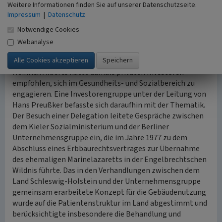
Weitere Informationen finden Sie auf unserer Datenschutzseite.
Kernkraftwerks in Brokdorf eingesetzt. Zeitgleich
Impressum
|
Datenschutz
besuchte eine Delegation des Sozialministeriums von
Schleswig-Holstein unter der Leitung des
Notwendige Cookies
Landesbeauftragten für Psychiatrie, Dr. Boroffka, das kurz
Webanalyse
zuvor eingeweihte heilpädagogische Zentrum in Berlin.
Der zu jener Zeit in Berlin regierende Bürgermeister
Heinrich Alberts hatte damals privaten Investoren
empfohlen, sich im Gesundheits- und Sozialbereich zu
engagieren. Eine Investorengruppe unter der Leitung von
Hans Preußker befasste sich daraufhin mit der Thematik.
Der Besuch einer Delegation leitete Gespräche zwischen
dem Kieler Sozialministerium und der Berliner
Unternehmensgruppe ein, die im Jahre 1977 zu dem
Abschluss eines Erbbaurechtsvertrages zur Übernahme
des ehemaligen Marinelazaretts in der Engelbrechtschen
Wildnis führte. Das in den Verhandlungen zwischen dem
Land Schleswig-Holstein und der Unternehmensgruppe
gemeinsam erarbeitete Konzept für die Gebäudenutzung
wurde auf die Patientenstruktur im Land abgestimmt und
berücksichtigte insbesondere die Behandlung und