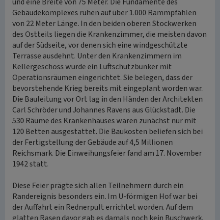
und eine Breite von 75 Meter. Die Fundamente des
Gebäudekomplexes ruhen auf über 1.000 Rammpfählen
von 22 Meter Länge. In den beiden oberen Stockwerken
des Ostteils liegen die Krankenzimmer, die meisten davon
auf der Südseite, vor denen sich eine windgeschützte
Terrasse ausdehnt. Unter den Krankenzimmern im
Kellergeschoss wurde ein Luftschutzbunker mit
Operationsräumen eingerichtet. Sie belegen, dass der
bevorstehende Krieg bereits mit eingeplant worden war.
Die Bauleitung vor Ort lag in den Händen der Architekten
Carl Schröder und Johannes Ravens aus Glückstadt. Die
530 Räume des Krankenhauses waren zunächst nur mit
120 Betten ausgestattet. Die Baukosten beliefen sich bei
der Fertigstellung der Gebäude auf 4,5 Millionen
Reichsmark. Die Einweihungsfeier fand am 17. November
1942 statt.
Diese Feier prägte sich allen Teilnehmern durch ein
Randereignis besonders ein. Im U-förmigen Hof war bei
der Auffahrt ein Rednerpult errichtet worden. Auf dem
glatten Rasen davor gab es damals noch kein Buschwerk.