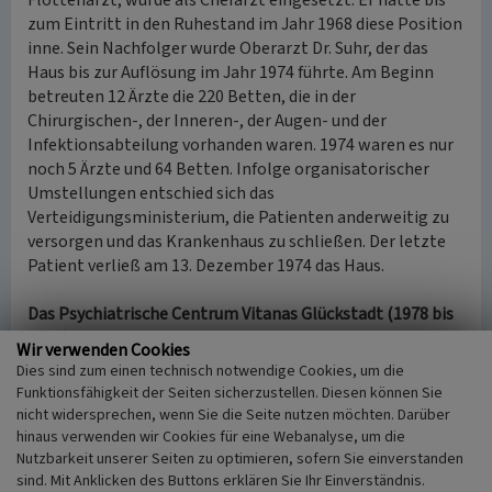
Flottenarzt, wurde als Chefarzt eingesetzt. Er hatte bis
zum Eintritt in den Ruhestand im Jahr 1968 diese Position
inne. Sein Nachfolger wurde Oberarzt Dr. Suhr, der das
Haus bis zur Auflösung im Jahr 1974 führte. Am Beginn
betreuten 12 Ärzte die 220 Betten, die in der
Chirurgischen-, der Inneren-, der Augen- und der
Infektionsabteilung vorhanden waren. 1974 waren es nur
noch 5 Ärzte und 64 Betten. Infolge organisatorischer
Umstellungen entschied sich das
Verteidigungsministerium, die Patienten anderweitig zu
versorgen und das Krankenhaus zu schließen. Der letzte
Patient verließ am 13. Dezember 1974 das Haus.
Das Psychiatrische Centrum Vitanas Glückstadt (1978 bis
2017)
Wir verwenden Cookies
In den Jahren 1974 bis 1978 wurde das nicht mehr
Dies sind zum einen technisch notwendige Cookies, um die
genutzte Bundeswehrkrankenhaus vom
Funktionsfähigkeit der Seiten sicherzustellen. Diesen können Sie
Bundesvermögensamt verwaltet. In dieser Zeit diente das
nicht widersprechen, wenn Sie die Seite nutzen möchten. Darüber
Haus zeitweise als Standort für 1.000 Polizisten. Sie
hinaus verwenden wir Cookies für eine Webanalyse, um die
wurden mit ihren Reiter-, Hunde- und
Nutzbarkeit unserer Seiten zu optimieren, sofern Sie einverstanden
sind. Mit Anklicken des Buttons erklären Sie Ihr Einverständnis.
Hubschrauberstaffeln zum Schutz des im Bau befindlichen