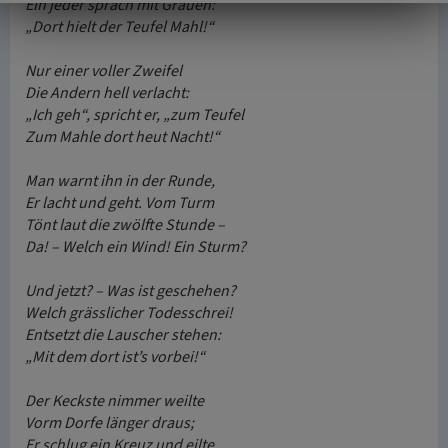
Ein jeder sprach mit Grauen:
„Dort hielt der Teufel Mahl!“
Nur einer voller Zweifel
Die Andern hell verlacht:
„Ich geh“, spricht er, „zum Teufel
Zum Mahle dort heut Nacht!“
Man warnt ihn in der Runde,
Er lacht und geht. Vom Turm
Tönt laut die zwölfte Stunde –
Da! – Welch ein Wind! Ein Sturm?
Und jetzt? – Was ist geschehen?
Welch grässlicher Todesschrei!
Entsetzt die Lauscher stehen:
„Mit dem dort ist’s vorbei!“
Der Keckste nimmer weilte
Vorm Dorfe länger draus;
Er schlug ein Kreuz und eilte