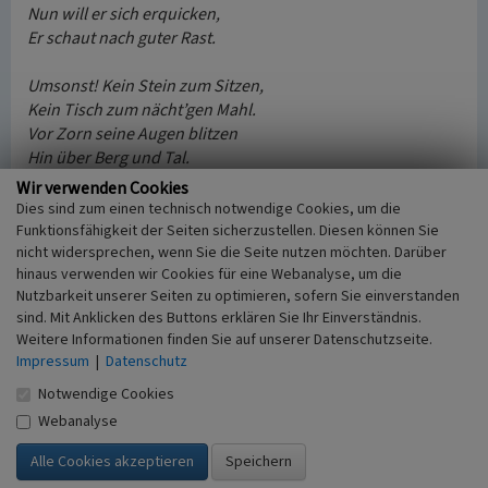
Nun will er sich erquicken,
Er schaut nach guter Rast.
Umsonst! Kein Stein zum Sitzen,
Kein Tisch zum nächt’gen Mahl.
Vor Zorn seine Augen blitzen
Hin über Berg und Tal.
Wir verwenden Cookies
Da – wie mit Blitzesschnelle
Dies sind zum einen technisch notwendige Cookies, um die
Packt jetzt zwei Felsen frisch
Funktionsfähigkeit der Seiten sicherzustellen. Diesen können Sie
nicht widersprechen, wenn Sie die Seite nutzen möchten. Darüber
Der grimmige Geselle
hinaus verwenden wir Cookies für eine Webanalyse, um die
Und stellt sie auf als Tisch.
Nutzbarkeit unserer Seiten zu optimieren, sofern Sie einverstanden
sind. Mit Anklicken des Buttons erklären Sie Ihr Einverständnis.
Nachdem er dran gegessen,
Weitere Informationen finden Sie auf unserer Datenschutzseite.
Ging durch die Nacht er fort.
Impressum
|
Datenschutz
Den Tisch, wo er gesessen,
Notwendige Cookies
Den ließ er einfach dort.
Webanalyse
Das war ein ängstlich Schauen
Des Morgens drunten im Tal!