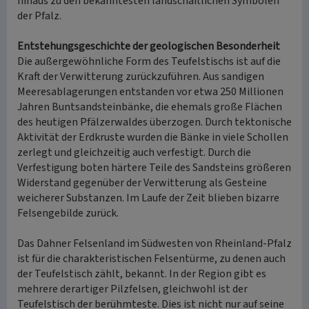
hinaus zu den bekanntesten landschaftlichen Symbolen
der Pfalz.
Entstehungsgeschichte der geologischen Besonderheit
Die außergewöhnliche Form des Teufelstischs ist auf die
Kraft der Verwitterung zurückzuführen. Aus sandigen
Meeresablagerungen entstanden vor etwa 250 Millionen
Jahren Buntsandsteinbänke, die ehemals große Flächen
des heutigen Pfälzerwaldes überzogen. Durch tektonische
Aktivität der Erdkruste wurden die Bänke in viele Schollen
zerlegt und gleichzeitig auch verfestigt. Durch die
Verfestigung boten härtere Teile des Sandsteins größeren
Widerstand gegenüber der Verwitterung als Gesteine
weicherer Substanzen. Im Laufe der Zeit blieben bizarre
Felsengebilde zurück.
Das Dahner Felsenland im Südwesten von Rheinland-Pfalz
ist für die charakteristischen Felsentürme, zu denen auch
der Teufelstisch zählt, bekannt. In der Region gibt es
mehrere derartiger Pilzfelsen, gleichwohl ist der
Teufelstisch der berühmteste. Dies ist nicht nur auf seine