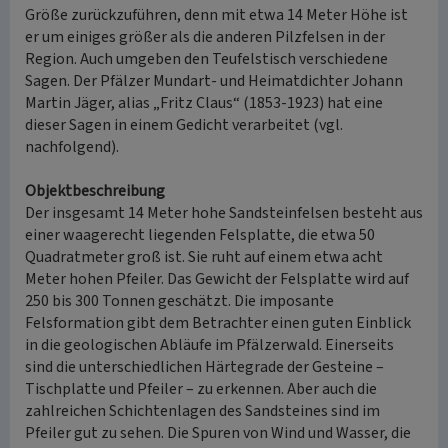
Größe zurückzuführen, denn mit etwa 14 Meter Höhe ist
er um einiges größer als die anderen Pilzfelsen in der
Region. Auch umgeben den Teufelstisch verschiedene
Sagen. Der Pfälzer Mundart- und Heimatdichter Johann
Martin Jäger, alias „Fritz Claus“ (1853-1923) hat eine
dieser Sagen in einem Gedicht verarbeitet (vgl.
nachfolgend).
Objektbeschreibung
Der insgesamt 14 Meter hohe Sandsteinfelsen besteht aus
einer waagerecht liegenden Felsplatte, die etwa 50
Quadratmeter groß ist. Sie ruht auf einem etwa acht
Meter hohen Pfeiler. Das Gewicht der Felsplatte wird auf
250 bis 300 Tonnen geschätzt. Die imposante
Felsformation gibt dem Betrachter einen guten Einblick
in die geologischen Abläufe im Pfälzerwald. Einerseits
sind die unterschiedlichen Härtegrade der Gesteine –
Tischplatte und Pfeiler – zu erkennen. Aber auch die
zahlreichen Schichtenlagen des Sandsteines sind im
Pfeiler gut zu sehen. Die Spuren von Wind und Wasser, die