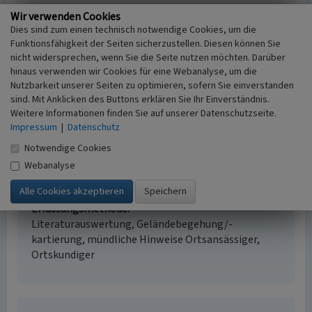
Wir verwenden Cookies
Dies sind zum einen technisch notwendige Cookies, um die
Siedlung Asperden
Funktionsfähigkeit der Seiten sicherzustellen. Diesen können Sie
Schlagwörter
nicht widersprechen, wenn Sie die Seite nutzen möchten. Darüber
Siedlung
Pappel
Baum
hinaus verwenden wir Cookies für eine Webanalyse, um die
Nutzbarkeit unserer Seiten zu optimieren, sofern Sie einverstanden
Straße / Hausnummer
sind. Mit Anklicken des Buttons erklären Sie Ihr Einverständnis.
Grüner Weg
Weitere Informationen finden Sie auf unserer Datenschutzseite.
Ort
Impressum
|
Datenschutz
47574 Goch
Fachsicht(en)
Notwendige Cookies
Kulturlandschaftspflege
Webanalyse
Erfassungsmaßstab
i.d.R. 1:5.000 (größer als 1:20.000)
Erfassungsmethode
Literaturauswertung, Geländebegehung/-
kartierung, mündliche Hinweise Ortsansässiger,
Ortskundiger