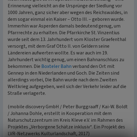
Erinnerung vielleicht an die Ursprünge der Siedlung vor
1000 Jahren, ganz sicher aber wegen des Reichswaldes, in
dem sogar einmal ein Kaiser – Otto III. – geboren wurde.
Immerhin war Asperden damals bedeutend genug, um
Pfarrrechte zu erhalten. Die Pfarrkirche St. Vinzentius
wurde seit dem 13. Jahrhundert vom Kloster Graefenthal
versorgt, mit dem Graf Otto II. von Geldern seine
Ländereien aufwerten wollte. Es war auch im 19.
Jahrhundert wichtig genug, um einen Bahnanschluss zu
bekommen. Die
Boxteler Bahn
verband den Ort mit
Gennep in den Niederlanden und Goch. Die Zeiten sind
allerdings vorbei, Die Bahn wurde nach dem Zweiten
Weltkrieg aufgegeben, weil sich der Verkehr leider auf die
Straße verlagerte.
(mobile discovery GmbH / Peter Burggraaff / Kai-W. Boldt
/ Johanna Dohle, erstellt in Kooperation mit dem
Naturschutzzentrum im Kreis Kleve e.V. im Rahmen des
Projektes „Verborgene Schätze inklusiv“. Ein Projekt des
LVR-Netzwerks Kulturlandschaft, 2017)