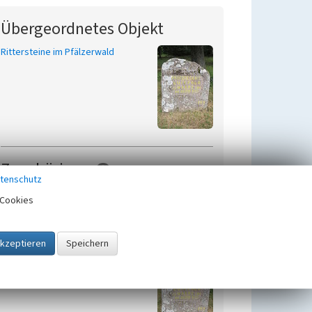
Übergeordnetes Objekt
Rittersteine im Pfälzerwald
Zugehörig zu
2
tenschutz
Gedenkstätten am
Cookies
Steigerkopf
Rittersteine im Pfälzerwald