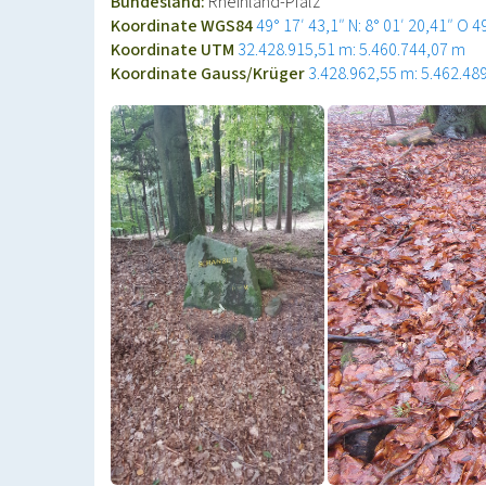
Bundesland:
Rheinland-Pfalz
Koordinate WGS84
49° 17′ 43,1″ N: 8° 01′ 20,41″ O
4
Koordinate UTM
32.428.915,51 m: 5.460.744,07 m
Koordinate Gauss/Krüger
3.428.962,55 m: 5.462.48