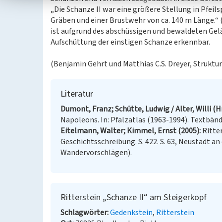
„Die Schanze II war eine größere Stellung in Pfeil
Gräben und einer Brustwehr von ca. 140 m Länge.“ (
ist aufgrund des abschüssigen und bewaldeten Gelä
Aufschüttung der einstigen Schanze erkennbar.
(Benjamin Gehrt und Matthias C.S. Dreyer, Struktu
Literatur
Dumont, Franz; Schütte, Ludwig / Alter, Willi (H
Napoleons. In: Pfalzatlas (1963-1994). Textbände
Eitelmann, Walter; Kimmel, Ernst (2005)
Ritte
Geschichtsschreibung. S. 422. S. 63, Neustadt an
Wandervorschlägen).
Ritterstein „Schanze II“ am Steigerkopf
Schlagwörter
Gedenkstein
Ritterstein