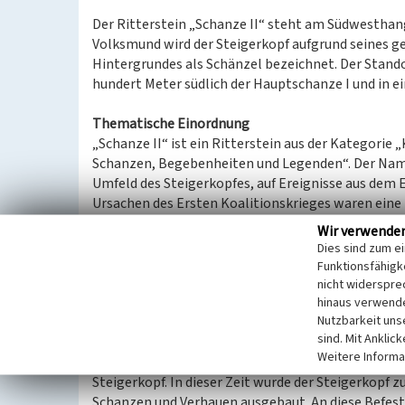
Der Ritterstein „Schanze II“ steht am Südwesthan
Volksmund wird der Steigerkopf aufgrund seines g
Hintergrundes als Schänzel bezeichnet. Der Stando
hundert Meter südlich der Hauptschanze I und in e
Thematische Einordnung
„Schanze II“ ist ein Ritterstein aus der Kategorie
Schanzen, Begebenheiten und Legenden“. Der Name 
Umfeld des Steigerkopfes, auf Ereignisse aus dem 
Ursachen des Ersten Koalitionskrieges waren eine 
Revolution von 1789. Französische Revolutionäre h
Wir verwende
Koalition aus (im Wesentlichen) Preußen und Öster
Dies sind zum e
Frankreich (Ludwig XVI.) und versuchte, die Verbr
Funktionsfähigke
Frankreich zu unterdrücken. Der Erste Koalitionsk
nicht widerspre
linken kurpfälzischen Rheinufers durch französisc
hinaus verwende
Nutzbarkeit uns
sind. Mit Anklic
Spezifische Einordnung
Weitere Informa
Im Ersten Koalitionskrieg kam es in den Jahren 
Steigerkopf. In dieser Zeit wurde der Steigerkopf 
Schanzen und Verhauen ausgebaut. An diese Befestig