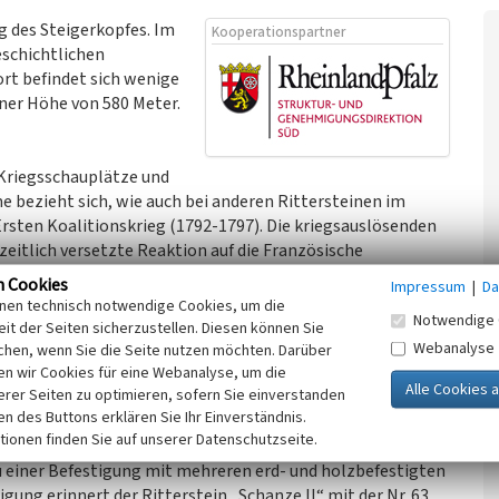
g des Steigerkopfes. Im
Kooperationspartner
eschichtlichen
rt befindet sich wenige
iner Höhe von 580 Meter.
 „Kriegsschauplätze und
bezieht sich, wie auch bei anderen Rittersteinen im
Ersten Koalitionskrieg (1792-1797). Die kriegsauslösenden
zeitlich versetzte Reaktion auf die Französische
atten den Rhein als Ostgrenze Frankreichs im Visier. Eine
n Cookies
Impressum
|
Da
reich verfolgte die Wiederherstellung der Monarchie in
inen technisch notwendige Cookies, um die
Notwendige 
eitung revolutionärer Ideen und Reformen außerhalb von
it der Seiten sicherzustellen. Diesen können Sie
rieg endete 1797 mit der vollständigen Besetzung des
Webanalyse
chen, wenn Sie die Seite nutzen möchten. Darüber
he Truppen.
n wir Cookies für eine Webanalyse, um die
erer Seiten zu optimieren, sofern Sie einverstanden
ken des Buttons erklären Sie Ihr Einverständnis.
tionen finden Sie auf unserer Datenschutzseite.
1794 und 1795 zu wiederholten Kampfhandlungen am
zu einer Befestigung mit mehreren erd- und holzbefestigten
ung erinnert der Ritterstein „Schanze II“ mit der Nr. 63.