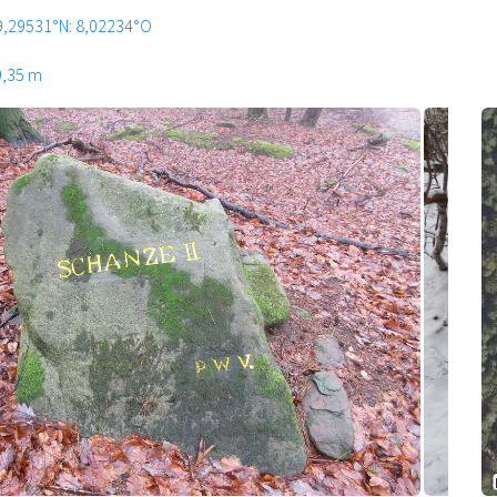
9,29531°N: 8,02234°O
9,35 m