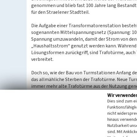
genommen und blieb fast 100 Jahre lang Bestandt
für den Straelener Stadtteil.
Die Aufgabe einer Transformatorenstation besteht
sogenannten Mittelspannungsnetz (Spannung: 10.0
Spannung umzuwandeln, damit der Strom von den 
„Haushaltsstrom“ genutzt werden kann. Während m
Lösungsformen zurückgriff, sind Trafotürme, auc
verbreitet.
Doch so, wie der Bau von Turmstationen Anfang de
das allmähliche Sterben der Trafotürme. Neue Tur
immer mehr alte Trafotürme aus der Nutzung gen
kostengünstigere Lösungen ersetzt.
Wir verwende
Dies sind zum e
„Zweites Leben“ dank Umnutzung
Funktionsfähigke
Glücklicherweise begann nun für viele Turmstatione
nicht widerspre
hinaus verwende
viel zu schade, manchmal höchst attraktive kulturh
Nutzbarkeit uns
eine gut sichtbare Landmarke, wurde an vielen Or
sind. Mit Anklic
Abriss war nun die Devise. Der Fantasie scheinen da