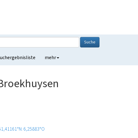
Suche
uchergebnisliste
mehr
 Broekhuysen
51,41161°N: 6,25883°O