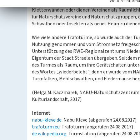
Weitere Informa
Ausstellungsräume, ja sogar Ferienwohnungen zoge
Kletterwänden oder dienen Vereinen als Räumlichk
für Naturschutzvereine und Naturschutzgruppen, de
Schwalben oder Insekten als neues Heim zu dienen
Wie viele andere Trafotürme, so wurde auch der Tur
Nutzung genommen und vom Stromnetz freigeschalt
Unterstützung des RWE-Regionalzentrums Niederrhe
Eigentum der Stadt Straelen übergeben. Seitdem n
des Turmes als Raum, um ihre Gerätschaften unter
des Wortes „wiederbelebt“, denn er wurde vom NABU
Turmfalken, Mehlschwalben, und Fledermäuse herg
(Helga M. Kaczmarek, NABU-Naturschutzzentrum G
Kulturlandschaft, 2017)
Internet
nabu-kleve.de
: Nabu Kleve (abgerufen 24.08.2017)
trafoturm.eu
: Trafoturm (abgerufen 24.08.2017)
de.wikipedia.org
: Turmstation (abgerufen 24.08.20