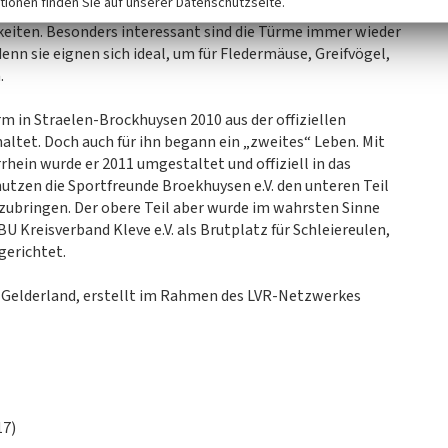
tionen finden Sie auf unserer Datenschutzseite.
n in die alten Türme ein. Sie wurden zu Kunstobjekten, zu
eiten. Besonders interessant sind die Türme immer wieder
nn sie eignen sich ideal, um für Fledermäuse, Greifvögel,
.
m in Straelen-Brockhuysen 2010 aus der offiziellen
et. Doch auch für ihn begann ein „zweites“ Leben. Mit
in wurde er 2011 umgestaltet und offiziell in das
utzen die Sportfreunde Broekhuysen e.V. den unteren Teil
zubringen. Der obere Teil aber wurde im wahrsten Sinne
 Kreisverband Kleve e.V. als Brutplatz für Schleiereulen,
erichtet.
elderland, erstellt im Rahmen des LVR-Netzwerkes
17)