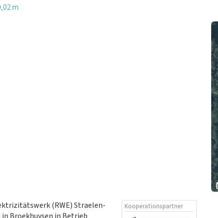
0,02 m
ektrizitätswerk (RWE) Straelen-
Kooperationspartner
in Broekhuysen in Betrieb