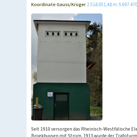
Koordinate Gauss/Krüger
2.518.051,48 m: 5.697.47
Seit 1910 versorgen das Rheinisch-Westfälische El
Broekhuysen mit Strom. 1913 wurde der Trafoturm 