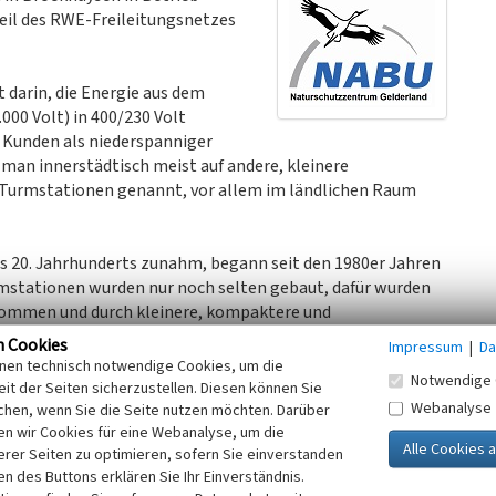
eil des RWE-Freileitungsnetzes
 darin, die Energie aus dem
00 Volt) in 400/230 Volt
Kunden als niederspanniger
an innerstädtisch meist auf andere, kleinere
h Turmstationen genannt, vor allem im ländlichen Raum
s 20. Jahrhunderts zunahm, begann seit den 1980er Jahren
mstationen wurden nur noch selten gebaut, dafür wurden
ommen und durch kleinere, kompaktere und
n Cookies
Impressum
|
Da
inen technisch notwendige Cookies, um die
Notwendige 
it der Seiten sicherzustellen. Diesen können Sie
Webanalyse
n ein „zweites“ Leben. Baulich intakt und für den Abriss
chen, wenn Sie die Seite nutzen möchten. Darüber
n wir Cookies für eine Webanalyse, um die
istorische Zeugnisse alter Industriearchitektur und oft
erer Seiten zu optimieren, sofern Sie einverstanden
ten das Potenzial der Gebäude erkannt. Umnutzung statt
ken des Buttons erklären Sie Ihr Einverständnis.
bei keine Grenzen gesetzt zu sein. Cafes, Bushaltestellen,