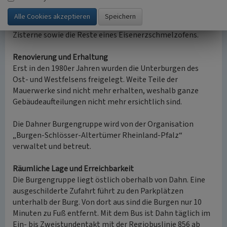
nachvollziehen. Die glatten Mauerwände lassen auf einige
Renovierungsarbeiten im letzten Jahrhundert
rückschließen. Weitere interessante Details sind die kleine
Zisterne sowie die Reste eines Eisenerzschmelzofens.
Renovierung und Erhaltung
Erst in den 1980er Jahren wurden die Unterburgen des
Ost- und Westfelsens freigelegt. Weite Teile der
Mauerwerke sind nicht mehr erhalten, weshalb ganze
Gebäudeaufteilungen nicht mehr ersichtlich sind.
Die Dahner Burgengruppe wird von der Organisation
„Burgen-Schlösser-Altertümer Rheinland-Pfalz“
verwaltet und betreut.
Räumliche Lage und Erreichbarkeit
Die Burgengruppe liegt östlich oberhalb von Dahn. Eine
ausgeschilderte Zufahrt führt zu den Parkplätzen
unterhalb der Burg. Von dort aus sind die Burgen nur 10
Minuten zu Fuß entfernt. Mit dem Bus ist Dahn täglich im
Ein- bis Zweistundentakt mit der Regiobuslinie 856 ab