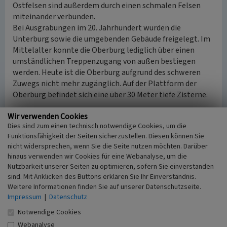
Ostfelsen sind außerdem durch einen schmalen Felsen
miteinander verbunden.
Bei Ausgrabungen im 20. Jahrhundert wurden die
Unterburg sowie die umgebenden Gebäude freigelegt. Im
Mittelalter konnte die Oberburg lediglich über einen
umständlichen Treppenzugang von außen bestiegen
werden. Heute ist die Oberburg aufgrund des schweren
Zuwegs nicht mehr zugänglich. Auf der Plattform der
Oberburg befindet sich eine über 30 Meter tiefe Zisterne.
Wir verwenden Cookies
Westfelsen
Dies sind zum einen technisch notwendige Cookies, um die
Die Burganlage im äußersten Westen der Burgengruppe
Funktionsfähigkeit der Seiten sicherzustellen. Diesen können Sie
lag strategisch am günstigsten, da man von dort einen
nicht widersprechen, wenn Sie die Seite nutzen möchten. Darüber
perfekten Blick über die Täler und die Wege hatte. Funde
hinaus verwenden wir Cookies für eine Webanalyse, um die
von Kaminüberresten bei archäologischen Ausgrabungen
Nutzbarkeit unserer Seiten zu optimieren, sofern Sie einverstanden
lassen vermuten, dass dieser Teil der Burg bewohnt
sind. Mit Anklicken des Buttons erklären Sie Ihr Einverständnis.
wurde.
Weitere Informationen finden Sie auf unserer Datenschutzseite.
Ebenso wie im Ostfelsen ist die hiesige Unterburg erst in
Impressum
|
Datenschutz
den 1980er Jahren freigelegt worden. Die ursprüngliche
Notwendige Cookies
Gebäudeaufteilung lässt sich heute leider nicht mehr
Webanalyse