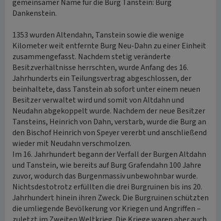
gemeinsamer Name für die Burg Tanstein: Burg
Dankenstein.
1353 wurden Altendahn, Tanstein sowie die wenige
Kilometer weit entfernte Burg Neu-Dahn zu einer Einheit
zusammengefasst. Nachdem stetig veränderte
Besitzverhältnisse herrschten, wurde Anfang des 16.
Jahrhunderts ein Teilungsvertrag abgeschlossen, der
beinhaltete, dass Tanstein ab sofort unter einem neuen
Besitzer verwaltet wird und somit von Altdahn und
Neudahn abgekoppelt wurde. Nachdem der neue Besitzer
Tansteins, Heinrich von Dahn, verstarb, wurde die Burg an
den Bischof Heinrich von Speyer vererbt und anschließend
wieder mit Neudahn verschmolzen.
Im 16. Jahrhundert begann der Verfall der Burgen Altdahn
und Tanstein, wie bereits auf Burg Grafendahn 100 Jahre
zuvor, wodurch das Burgenmassiv unbewohnbar wurde.
Nichtsdestotrotz erfüllten die drei Burgruinen bis ins 20.
Jahrhundert hinein ihren Zweck. Die Burgruinen schützten
die umliegende Bevölkerung vor Kriegen und Angriffen –
zuletzt im Zweiten Weltkrieg. Die Kriege waren aber auch