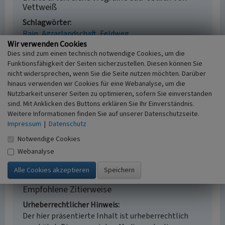
Vettweiß
Schlagwörter
Rain
Agrarlandschaft
Feldweg
Wir verwenden Cookies
Ort
Dies sind zum einen technisch notwendige Cookies, um die
52391 Vettweiß
Funktionsfähigkeit der Seiten sicherzustellen. Diesen können Sie
Gesetzlich geschütztes Kulturdenkmal
nicht widersprechen, wenn Sie die Seite nutzen möchten. Darüber
Kein
hinaus verwenden wir Cookies für eine Webanalyse, um die
Fachsicht(en)
Nutzbarkeit unserer Seiten zu optimieren, sofern Sie einverstanden
Kulturlandschaftspflege, Naturschutz
sind. Mit Anklicken des Buttons erklären Sie Ihr Einverständnis.
Erfassungsmaßstab
Weitere Informationen finden Sie auf unserer Datenschutzseite.
i.d.R. 1:5.000 (größer als 1:20.000)
Impressum
|
Datenschutz
Erfassungsmethode
Notwendige Cookies
Geländebegehung/-kartierung
Webanalyse
Empfohlene Zitierweise
Urheberrechtlicher Hinweis
Der hier präsentierte Inhalt ist urheberrechtlich