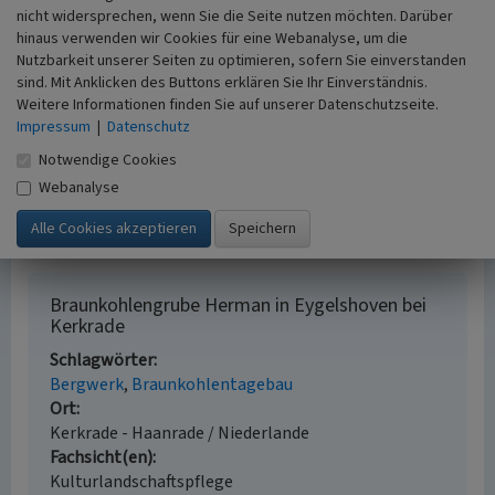
nicht widersprechen, wenn Sie die Seite nutzen möchten. Darüber
hinaus verwenden wir Cookies für eine Webanalyse, um die
Quelle
Nutzbarkeit unserer Seiten zu optimieren, sofern Sie einverstanden
Bonnekaart (1:25.000), Blatt 764 Nieuwenhagen und 768
sind. Mit Anklicken des Buttons erklären Sie Ihr Einverständnis.
Kerkrade 1913
Weitere Informationen finden Sie auf unserer Datenschutzseite.
Impressum
|
Datenschutz
Internet
Notwendige Cookies
topotijdreis.nl
: Tijdreis - 200 jaar topografie (abgerufen
Webanalyse
10.02.2017)
www.demijnstreek.net
: Bruinkool eygelshoven (abgerufen
03.07.2017)
Braunkohlengrube Herman in Eygelshoven bei
Kerkrade
Schlagwörter
Bergwerk
Braunkohlentagebau
Ort
Kerkrade - Haanrade / Niederlande
Fachsicht(en)
Kulturlandschaftspflege