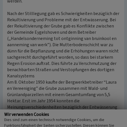
werden.
Nach der Stilllegung gab es Schwierigkeiten bezüglich der
Rekultivierung und Probleme mit der Entwässerung. Bei
der Rekultivierung der Grube gab es Konflikte zwischen
der Gemeinde Eygelshoven und dem Betreiber
(„Handelsonderneming tot ontginning van bruinkool en
aanneming van werk”). Die Mutterbodenschicht war zu
dünn für die Bepflanzung und die Erhöhungen waren nicht
sachgerecht durchgeführt worden, so dass bei starkem
Regen Erosion auftrat. Dies führte zu Verschmutzung der
benachbarten Straßen und Verstopfungen des dortigen
Kanalsystems
Am 8. Oktober 1950 kaufte der Bergwerkbetreiber “Laura
en Vereeniging” die Grube zusammen mit Wald- und
Grünlandparzellen mit einem Gesamtumfang von 5,5
Hektar. Erst im Jahr 1954 konnten die
Meinungsverschiedenheiten bezüglich der Entwässerung
endgültig geregelt werden.
Wir verwenden Cookies
Dies sind zum einen technisch notwendige Cookies, um die
Funktionsfähigkeit der Seiten sicherzustellen. Diesen können Sie
(Peter Burggraaff, Universität Koblenz-Landau, 2017)