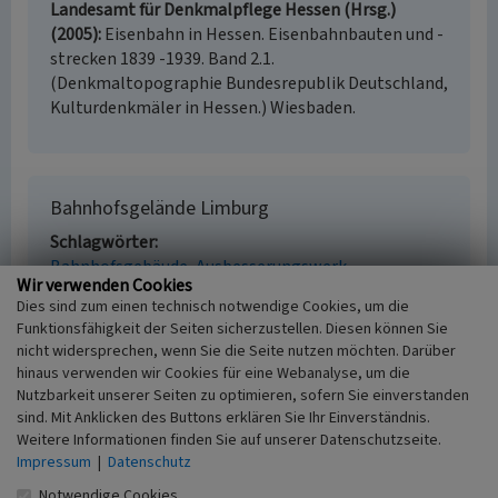
Landesamt für Denkmalpflege Hessen (Hrsg.)
(2005)
Eisenbahn in Hessen. Eisenbahnbauten und -
strecken 1839 -1939. Band 2.1.
(Denkmaltopographie Bundesrepublik Deutschland,
Kulturdenkmäler in Hessen.) Wiesbaden.
Bahnhofsgelände Limburg
Schlagwörter
Bahnhofsgebäude
Ausbesserungswerk
Wir verwenden Cookies
Straße / Hausnummer
Dies sind zum einen technisch notwendige Cookies, um die
Joseph-Schneider Straße 1
Funktionsfähigkeit der Seiten sicherzustellen. Diesen können Sie
Ort
nicht widersprechen, wenn Sie die Seite nutzen möchten. Darüber
65549 Limburg
hinaus verwenden wir Cookies für eine Webanalyse, um die
Gesetzlich geschütztes Kulturdenkmal
Nutzbarkeit unserer Seiten zu optimieren, sofern Sie einverstanden
Kein
sind. Mit Anklicken des Buttons erklären Sie Ihr Einverständnis.
Fachsicht(en)
Weitere Informationen finden Sie auf unserer Datenschutzseite.
Kulturlandschaftspflege, Denkmalpflege
Impressum
|
Datenschutz
Erfassungsmaßstab
Notwendige Cookies