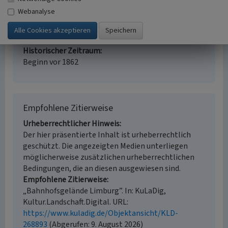
i.d.R. 1:5.000 (größer als 1:20.000)
Webanalyse
Erfassungsmethode
Auswertung historischer Karten,
Literaturauswertung, Fernerkundung
Historischer Zeitraum
Beginn vor 1862
Empfohlene Zitierweise
Urheberrechtlicher Hinweis
Der hier präsentierte Inhalt ist urheberrechtlich
geschützt. Die angezeigten Medien unterliegen
möglicherweise zusätzlichen urheberrechtlichen
Bedingungen, die an diesen ausgewiesen sind.
Empfohlene Zitierweise
„Bahnhofsgelände Limburg”. In: KuLaDig,
Kultur.Landschaft.Digital. URL:
https://www.kuladig.de/Objektansicht/KLD-
268893
(Abgerufen: 9. August 2026)