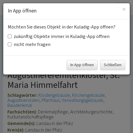
Togg
×
In App öffnen
navig
Möchten Sie dieses Objekt in der Kuladig-App öffnen?
Augustinerkloster mit
zukünftig Objekte immer in Kuladig-App öffnen
Klosterkirche Sankt Maria
nicht mehr fragen
in Landau in der Pfalz
In App öffnen
Schließen
Augustinereremitenkloster, St.
Maria Himmelfahrt
Schlagwörter:
Klostergebäude
Kirchengebäude
Augustinerorden
Pfarrhaus
Verwaltungsgebäude
Baudenkmal
Fachsicht(en):
Denkmalpflege, Architekturgeschichte,
Kulturlandschaftspflege
Gemeinde(n):
Landau in der Pfalz
Kreis(e):
Landau in der Pfalz