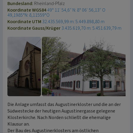
Bundesland:
Rheinland-Pfalz
Koordinate WGS84
49° 11′ 54,6″ N: 8° 06′ 56,13″ O
49,1985°N: 8,11559°O
Koordinate UTM
32.435.569,99 m: 5.449.898,80 m
Koordinate Gauss/Krüger
3.435.619,70 m: 5.451.639,79 m
Die Anlage umfasst das Augustinerkloster und die an der
Südwestecke der heutigen Augustinergasse gelegene
Klosterkirche. Nach Norden schließt die ehemalige
Klausur an.
Der Bau des Augustinerklosters am östlichen