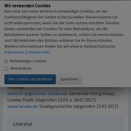
Kulturdenkmal
Wir verwenden Cookies
Das Objekt ist ein eingetragenes Kulturdenkmal nach § 8
Dies sind zum einen technisch notwendige Cookies, um die
Denkmalschutzgesetz (DSchG), der Eintrag lautet:
„ehem.
Funktionsfähigkeit der Seiten sicherzustellen. Diesen können Sie
Augustinerkloster (jetzt teils Pfarrheim, teils Stadtbauamt),
nicht widersprechen, wenn Sie die Seite nutzen möchten. Darüber
hinaus verwenden wir Cookies für eine Webanalyse, um die
im Wesentlichen spätbarocke Anlage, Mansarddachbauten,
Nutzbarkeit unserer Seiten zu optimieren, sofern Sie einverstanden
bez. 1739, 1750 und 1781; spätgotischer Kreuzgang, Mitte
sind. Mit Anklicken des Buttons erklären Sie Ihr Einverständnis.
15. Jh., Erweiterung 18. Jh.; am Nordflügel spätgotische
Weitere Informationen finden Sie auf unserer Datenschutzseite.
Pforte, bez. 1484, dort Lapidarium und barockes Kruzifix,
Impressum
|
Datenschutz
bez. 1751“
(Denkmalverzeichnis 2016, S. 4).
Notwendige Cookies
(Monika Vogel, Struktur- und Genehmigungsdirektion Süd,
Webanalyse
2017)
Internet
www.st-augustinus-landau.de
: Gemeinde Heilig Kreuz,
Landau Stadt (abgerufen 23.03. u. 26.07.2017)
www.landau.de
: Stadtgeschichte (abgerufen 23.03.2017)
Literatur