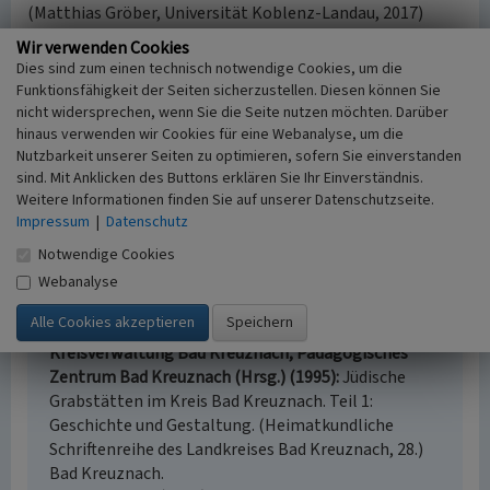
(Matthias Gröber, Universität Koblenz-Landau, 2017)
Wir verwenden Cookies
Internet
:
Dies sind zum einen technisch notwendige Cookies, um die
www.alemannia-judaica.de
(abgerufen am 21.02.2017)
Funktionsfähigkeit der Seiten sicherzustellen. Diesen können Sie
www.uni-heidelberg.de
(abgerufen am 21.02.2017)
nicht widersprechen, wenn Sie die Seite nutzen möchten. Darüber
hinaus verwenden wir Cookies für eine Webanalyse, um die
Nutzbarkeit unserer Seiten zu optimieren, sofern Sie einverstanden
Literatur
sind. Mit Anklicken des Buttons erklären Sie Ihr Einverständnis.
Weitere Informationen finden Sie auf unserer Datenschutzseite.
Generaldirektion Kulturelles Erbe Rheinland-Pfalz
Impressum
|
Datenschutz
(Hrsg.) (2015)
Nachrichtliches Verzeichnis der
Notwendige Cookies
Kulturdenkmäler, Kreis Bad Kreuznach. Stand
28.09.2015. Mainz. Online verfügbar:
Webanalyse
denkmallisten.gdke-rlp.de/Bad Kreuznach
,
abgerufen am 17.02.2016
Kreisverwaltung Bad Kreuznach; Pädagogisches
Zentrum Bad Kreuznach (Hrsg.) (1995)
Jüdische
Grabstätten im Kreis Bad Kreuznach. Teil 1:
Geschichte und Gestaltung. (Heimatkundliche
Schriftenreihe des Landkreises Bad Kreuznach, 28.)
Bad Kreuznach.