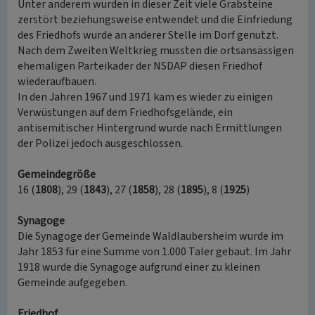
Unter anderem wurden in dieser Zeit viele Grabsteine
zerstört beziehungsweise entwendet und die Einfriedung
des Friedhofs wurde an anderer Stelle im Dorf genutzt.
Nach dem Zweiten Weltkrieg mussten die ortsansässigen
ehemaligen Parteikader der NSDAP diesen Friedhof
wiederaufbauen.
In den Jahren 1967 und 1971 kam es wieder zu einigen
Verwüstungen auf dem Friedhofsgelände, ein
antisemitischer Hintergrund wurde nach Ermittlungen
der Polizei jedoch ausgeschlossen.
Gemeindegröße
16 (
1808
), 29 (
1843
), 27 (
1858
), 28 (
1895
), 8 (
1925
)
Synagoge
Die Synagoge der Gemeinde Waldlaubersheim wurde im
Jahr 1853 für eine Summe von 1.000 Taler gebaut. Im Jahr
1918 wurde die Synagoge aufgrund einer zu kleinen
Gemeinde aufgegeben.
Friedhof