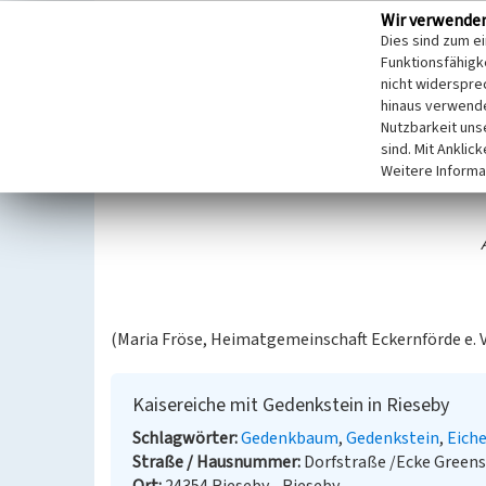
Wir verwende
In Rieseby steht die Kaisereiche etwa in der Dorfmi
Dies sind zum e
Greensweg. Die Kaisereiche wurde zum 100-jährige
Funktionsfähigke
am 22. März 1897 gepflanzt und mit einem Gedenks
nicht widerspre
Sie wird von einem Kiesbett umrahmt.
hinaus verwende
Nutzbarkeit uns
Vor dem Baum steht der Gedenkstein mit einer To
sind. Mit Anklic
Weitere Informa
Die Inschrift lautet:
(Maria Fröse, Heimatgemeinschaft Eckernförde e. V.
Kaisereiche mit Gedenkstein in Rieseby
Schlagwörter
Gedenkbaum
Gedenkstein
Eich
Straße / Hausnummer
Dorfstraße /Ecke Green