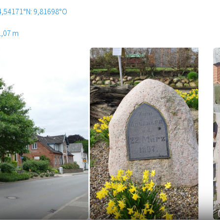
4,54171°N: 9,81698°O
1,07 m