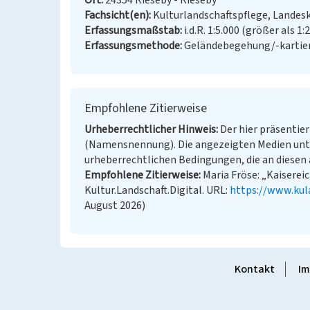
Ort
24354 Rieseby - Rieseby
Fachsicht(en)
Kulturlandschaftspflege, Landes
Erfassungsmaßstab
i.d.R. 1:5.000 (größer als 1:
Erfassungsmethode
Geländebegehung/-kartier
Empfohlene Zitierweise
Urheberrechtlicher Hinweis
Der hier präsentier
(Namensnennung). Die angezeigten Medien unt
urheberrechtlichen Bedingungen, die an diesen 
Empfohlene Zitierweise
Maria Fröse: „Kaiserei
Kultur.Landschaft.Digital. URL:
https://www.kul
August 2026)
Kontakt
Im