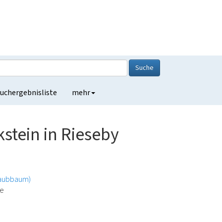
Suche
uchergebnisliste
mehr
stein in Rieseby
Laubbaum)
de