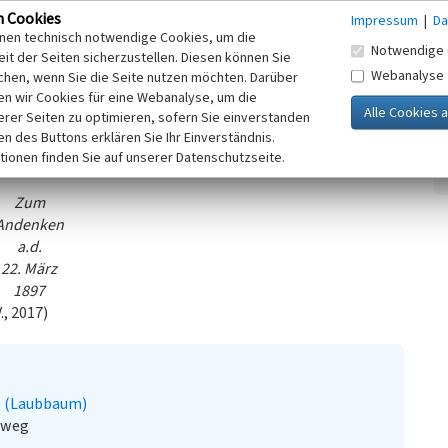
n Cookies
Impressum
|
Da
tte - an der Dorfstraße, Ecke
Kooperationspartner
inen technisch notwendige Cookies, um die
n Geburtstag von Kaiser Wilhelm I.
Notwendige 
it der Seiten sicherzustellen. Diesen können Sie
tein versehen.
Webanalyse
chen, wenn Sie die Seite nutzen möchten. Darüber
n wir Cookies für eine Webanalyse, um die
erer Seiten zu optimieren, sofern Sie einverstanden
rbogen-förmigen Metallplatte.
ken des Buttons erklären Sie Ihr Einverständnis.
tionen finden Sie auf unserer Datenschutzseite.
Zum
Andenken
a.d.
22. März
1897
, 2017)
e (Laubbaum)
sweg