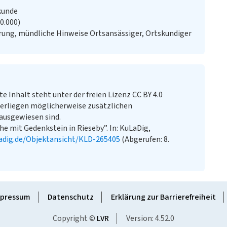
kunde
20.000)
ung, mündliche Hinweise Ortsansässiger, Ortskundiger
te Inhalt steht unter der freien Lizenz CC BY 4.0
erliegen möglicherweise zusätzlichen
ausgewiesen sind.
che mit Gedenkstein in Rieseby”. In: KuLaDig,
adig.de/Objektansicht/KLD-265405
(Abgerufen: 8.
pressum
Datenschutz
Erklärung zur Barrierefreiheit
Copyright ©
LVR
Version: 4.52.0