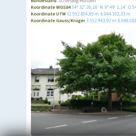
Bundesland:
Schleswig-Holstein
Koordinate WGS84
54° 32′ 30,16″ N: 9° 49′ 1,14″ O
5
Koordinate UTM
32.552.854,65 m: 6.044.102,33 m
Koordinate Gauss/Krüger
3.552.943,92 m: 6.046.08