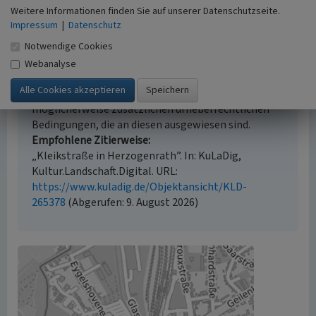
Weitere Informationen finden Sie auf unserer Datenschutzseite.
Impressum
|
Datenschutz
Empfohlene Zitierweise
Notwendige Cookies
Urheberrechtlicher Hinweis
Webanalyse
Der hier präsentierte Inhalt ist urheberrechtlich
geschützt. Die angezeigten Medien unterliegen
möglicherweise zusätzlichen urheberrechtlichen
Bedingungen, die an diesen ausgewiesen sind.
Empfohlene Zitierweise
„Kleikstraße in Herzogenrath”. In: KuLaDig,
Kultur.Landschaft.Digital. URL:
https://www.kuladig.de/Objektansicht/KLD-
265378
(Abgerufen: 9. August 2026)