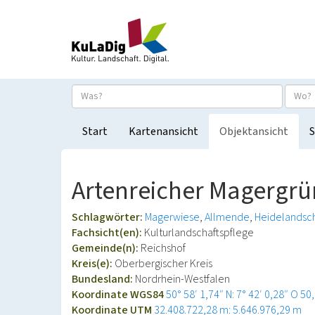
Start
Kartenansicht
Objektansicht
S
Artenreicher Magergrü
Schlagwörter:
Magerwiese
Allmende
Heidelandsch
Fachsicht(en):
Kulturlandschaftspflege
Gemeinde(n):
Reichshof
Kreis(e):
Oberbergischer Kreis
Bundesland:
Nordrhein-Westfalen
Koordinate WGS84
50° 58′ 1,74″ N: 7° 42′ 0,28″ O
50
Koordinate UTM
32.408.722,28 m: 5.646.976,29 m