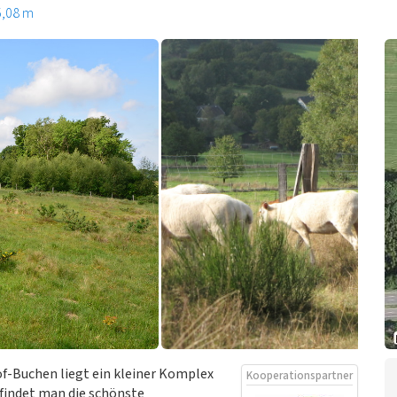
5,08 m
of-Buchen liegt ein kleiner Komplex
Kooperationspartner
findet man die schönste