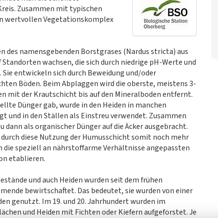
Kreis. Zusammen mit typischen
nen wertvollen Vegetationskomplex
n des namensgebenden Borstgrases (Nardus stricta) aus
f Standorten wachsen, die sich durch niedrige pH-Werte und
 Sie entwickeln sich durch Beweidung und/oder
hten Böden. Beim Abplaggen wird die oberste, meistens 3-
mit der Krautschicht bis auf den Mineralboden entfernt.
tellte Dünger gab, wurde in den Heiden in manchen
t und in den Ställen als Einstreu verwendet. Zusammen
u dann als organischer Dünger auf die Äcker ausgebracht.
durch diese Nutzung der Humusschicht somit noch mehr
m die speziell an nährstoffarme Verhältnisse angepassten
n etablieren.
estände und auch Heiden wurden seit dem frühen
Allmende bewirtschaftet. Das bedeutet, sie wurden von einer
en genutzt. Im 19. und 20. Jahrhundert wurden im
ächen und Heiden mit Fichten oder Kiefern aufgeforstet. Je