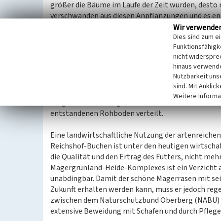
größer die Bäume im Laufe der Zeit wurden, desto
verschwanden aus diesen Anpflanzungen und es e
nur geringen Wert für die Biologische Vielfalt.
Wir verwende
Dies sind zum e
Funktionsfähigke
Auch in der Umgebung des Magergrünlandes bei Rei
nicht widerspre
der benachbarten Fichtenflächen konnte jedoch
hinaus verwende
Jahren wieder in Magergrünland umgewandelt werde
Nutzbarkeit uns
Fichtenforst gerodet und anschließend der Boden
sind. Mit Anklic
Mahdgutübertragung durchgeführt wurde, heute e
Weitere Informa
ausgebrachte Mahdgut stammt von dem benachbar
entstandenen Rohboden verteilt.
Eine landwirtschaftliche Nutzung der artenreiche
Reichshof-Buchen ist unter den heutigen wirtscha
die Qualität und den Ertrag des Futters, nicht mehr
Magergrünland-Heide-Komplexes ist ein Verzicht 
unabdingbar. Damit der schöne Magerrasen mit sein
Zukunft erhalten werden kann, muss er jedoch reg
zwischen dem Naturschutzbund Oberberg (NABU) u
extensive Beweidung mit Schafen und durch Pflegee