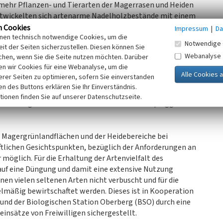
 mehr Pflanzen- und Tierarten der Magerrasen und Heiden
ntwickelten sich artenarme Nadelholzbestände mit einem
n Cookies
Impressum
|
Da
inen technisch notwendige Cookies, um die
Notwendige 
it der Seiten sicherzustellen. Diesen können Sie
chshof-Buchen wurden Fichtenforste angelegt. Ein Teil
Webanalyse
chen, wenn Sie die Seite nutzen möchten. Darüber
 im Rahmen von Naturschutzmaßnahmen in den letzten
n wir Cookies für eine Webanalyse, um die
n. So entwickelt sich in einem Bereich, auf dem ein
erer Seiten zu optimieren, sofern Sie einverstanden
 mit einem Bagger abgeplaggt sowie eine
ken des Buttons erklären Sie Ihr Einverständnis.
in Borstgrasrasen zusammen mit Arten der Heiden. Das
tionen finden Sie auf unserer Datenschutzseite.
ten Magerrasen und wurde auf dem durch Abplaggen
n Magergrünlandflächen und der Heidebereiche bei
ftlichen Gesichtspunkten, bezüglich der Anforderungen an
 möglich. Für die Erhaltung der Artenvielfalt des
auf eine Düngung und damit eine extensive Nutzung
en vielen seltenen Arten nicht verbuscht und für die
elmäßig bewirtschaftet werden. Dieses ist in Kooperation
nd der Biologischen Station Oberberg (BSO) durch eine
insätze von Freiwilligen sichergestellt.