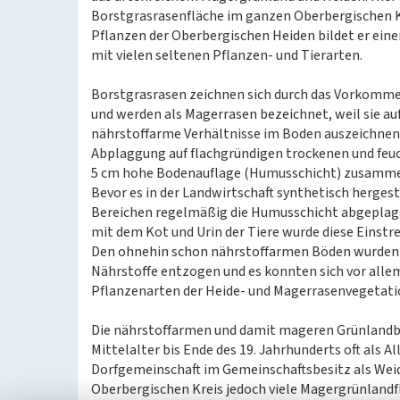
Borstgrasrasenfläche im ganzen Oberbergischen 
Pflanzen der Oberbergischen Heiden bildet er ei
mit vielen seltenen Pflanzen- und Tierarten.
Borstgrasrasen zeichnen sich durch das Vorkomme
und werden als Magerrasen bezeichnet, weil sie au
nährstoffarme Verhältnisse im Boden auszeichnen.
Abplaggung auf flachgründigen trockenen und feuc
5 cm hohe Bodenauflage (Humusschicht) zusammen 
Bevor es in der Landwirtschaft synthetisch herges
Bereichen regelmäßig die Humusschicht abgeplagg
mit dem Kot und Urin der Tiere wurde diese Einstre
Den ohnehin schon nährstoffarmen Böden wurden 
Nährstoffe entzogen und es konnten sich vor alle
Pflanzenarten der Heide- und Magerrasenvegetatio
Die nährstoffarmen und damit mageren Grünlandb
Mittelalter bis Ende des 19. Jahrhunderts oft als 
Dorfgemeinschaft im Gemeinschaftsbesitz als Weid
Oberbergischen Kreis jedoch viele Magergrünlandfl