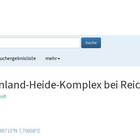
Suche
uchergebnisliste
mehr
nland-Heide-Komplex bei Rei
aft
,96715°N: 7,70008°O