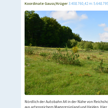
Koordinate Gauss/Krüger
3.408.760,42 m: 5.648.79
Nördlich der Autobahn A4 in der Nähe von Reichsh
aus artenreichem Magergrünland und Heiden. Hier 