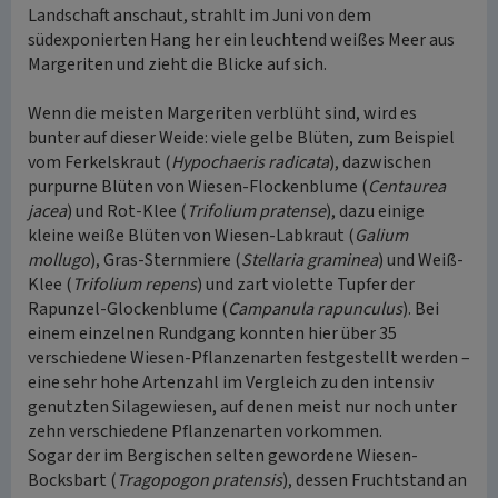
Landschaft anschaut, strahlt im Juni von dem
südexponierten Hang her ein leuchtend weißes Meer aus
Margeriten und zieht die Blicke auf sich.
Wenn die meisten Margeriten verblüht sind, wird es
bunter auf dieser Weide: viele gelbe Blüten, zum Beispiel
vom Ferkelskraut (
Hypochaeris radicata
), dazwischen
purpurne Blüten von Wiesen-Flockenblume (
Centaurea
jacea
) und Rot-Klee (
Trifolium pratense
), dazu einige
kleine weiße Blüten von Wiesen-Labkraut (
Galium
mollugo
), Gras-Sternmiere (
Stellaria graminea
) und Weiß-
Klee (
Trifolium repens
) und zart violette Tupfer der
Rapunzel-Glockenblume (
Campanula rapunculus
). Bei
einem einzelnen Rundgang konnten hier über 35
verschiedene Wiesen-Pflanzenarten festgestellt werden –
eine sehr hohe Artenzahl im Vergleich zu den intensiv
genutzten Silagewiesen, auf denen meist nur noch unter
zehn verschiedene Pflanzenarten vorkommen.
Sogar der im Bergischen selten gewordene Wiesen-
Bocksbart (
Tragopogon pratensis
), dessen Fruchtstand an