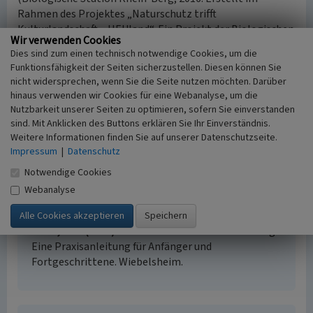
Rahmen des Projektes „Naturschutz trifft
Kulturlandschaft – HEUland“. Ein Projekt der Biologischen
Wir verwenden Cookies
Stationen Oberberg und Rhein-Berg im Rahmen des LVR-
Dies sind zum einen technisch notwendige Cookies, um die
Netzwerks Landschaftliche Kulturpflege.)
Funktionsfähigkeit der Seiten sicherzustellen. Diesen können Sie
nicht widersprechen, wenn Sie die Seite nutzen möchten. Darüber
Internet
hinaus verwenden wir Cookies für eine Webanalyse, um die
www.floraweb.de
: FloraWeb - Daten und Informationen zu
Nutzbarkeit unserer Seiten zu optimieren, sofern Sie einverstanden
Wildpflanzen und zur Vegetation Deutschlands.
sind. Mit Anklicken des Buttons erklären Sie Ihr Einverständnis.
Bundesamt für Naturschutz. (Abgerufen 21.12.2016)
Weitere Informationen finden Sie auf unserer Datenschutzseite.
Impressum
|
Datenschutz
Notwendige Cookies
Literatur
Webanalyse
Bellmann, Heiko (1993)
Heuschrecken: beobachten
– bestimmen. Augsburg.
Lüder, Rita (2006)
Grundkurs Pflanzenbestimmung.
Eine Praxisanleitung für Anfänger und
Fortgeschrittene. Wiebelsheim.