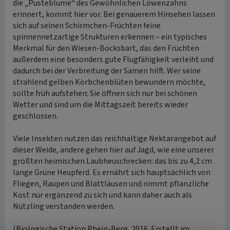
die „Pusteblume“ des Gewöhnlichen Löwenzahns
erinnert, kommt hier vor. Bei genauerem Hinsehen lassen
sich auf seinen Schirmchen-Früchten feine
spinnennetzartige Strukturen erkennen – ein typisches
Merkmal für den Wiesen-Bocksbart, das den Früchten
außerdem eine besonders gute Flugfähigkeit verleiht und
dadurch bei der Verbreitung der Samen hilft. Wer seine
strahlend gelben Körbchenblüten bewundern möchte,
sollte früh aufstehen: Sie öffnen sich nur bei schönen
Wetter und sind um die Mittagszeit bereits wieder
geschlossen.
Viele Insekten nutzen das reichhaltige Nektarangebot auf
dieser Weide, andere gehen hier auf Jagd, wie eine unserer
größten heimischen Laubheuschrecken: das bis zu 4,2 cm
lange Grüne Heupferd. Es ernährt sich hauptsächlich von
Fliegen, Raupen und Blattläusen und nimmt pflanzliche
Kost nur ergänzend zu sich und kann daher auch als
Nützling verstanden werden.
(Biologische Station Rhein-Berg, 2016. Erstellt im