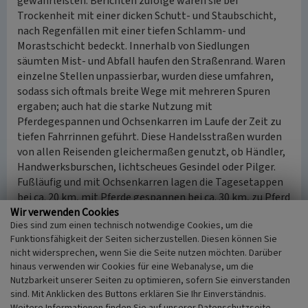
gewährleisten. Berichten zufolge waren sie bei
Trockenheit mit einer dicken Schutt- und Staubschicht,
nach Regenfällen mit einer tiefen Schlamm- und
Morastschicht bedeckt. Innerhalb von Siedlungen
säumten Mist- und Abfall haufen den Straßenrand. Waren
einzelne Stellen unpassierbar, wurden diese umfahren,
sodass sich oftmals breite Wege mit mehreren Spuren
ergaben; auch hat die starke Nutzung mit
Pferdegespannen und Ochsenkarren im Laufe der Zeit zu
tiefen Fahrrinnen geführt. Diese Handelsstraßen wurden
von allen Reisenden gleichermaßen genutzt, ob Händler,
Handwerksburschen, lichtscheues Gesindel oder Pilger.
Fußläufig und mit Ochsenkarren lagen die Tagesetappen
bei ca. 20 km, mit Pferde gespannen bei ca. 30 km, zu Pferd
Wir verwenden Cookies
bei ca. 70 km.
Dies sind zum einen technisch notwendige Cookies, um die
Funktionsfähigkeit der Seiten sicherzustellen. Diesen können Sie
(Stephanie Scheffler, LVR-Abteilung Landschaftliche
nicht widersprechen, wenn Sie die Seite nutzen möchten. Darüber
Kulturpflege, 2016)
hinaus verwenden wir Cookies für eine Webanalyse, um die
Nutzbarkeit unserer Seiten zu optimieren, sofern Sie einverstanden
sind. Mit Anklicken des Buttons erklären Sie Ihr Einverständnis.
Literatur
Weitere Informationen finden Sie auf unserer Datenschutzseite.