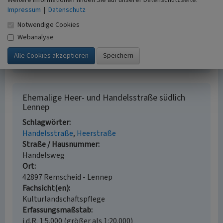
Landschaftsverband Rheinland; Deutsche St.
Impressum
|
Datenschutz
Jakobus-Gesellschaft (Hrsg.) (2014)
Jakobswege.
Notwendige Cookies
Wege der Jakobspilger im Rheinland, Band 1: In 8
Webanalyse
Etappen von Wuppertal über Köln nach
Aachen/Belgien. Köln (5. Auflage).
Ehemalige Heer- und Handelsstraße südlich
Lennep
Schlagwörter
Handelsstraße
Heerstraße
Straße / Hausnummer
Handelsweg
Ort
42897 Remscheid - Lennep
Fachsicht(en)
Kulturlandschaftspflege
Erfassungsmaßstab
i.d.R. 1:5.000 (größer als 1:20.000)