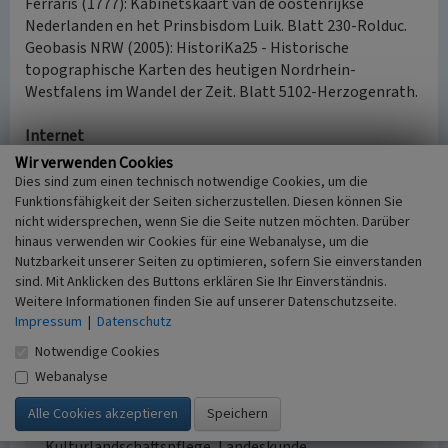
Ferraris (1777): Kabinetskaart van de oostenrijkse
Nederlanden en het Prinsbisdom Luik. Blatt 230-Rolduc.
Geobasis NRW (2005): HistoriKa25 - Historische
topographische Karten des heutigen Nordrhein-
Westfalens im Wandel der Zeit. Blatt 5102-Herzogenrath.
Internet
www.nsg.naturschutzinformationen.nrw.de
:
Wir verwenden Cookies
Naturschutzgebiet Naturpark Worm-Wildnis (ACK-097)
Dies sind zum einen technisch notwendige Cookies, um die
(abgerufen 27.03.2017)
Funktionsfähigkeit der Seiten sicherzustellen. Diesen können Sie
nicht widersprechen, wenn Sie die Seite nutzen möchten. Darüber
hinaus verwenden wir Cookies für eine Webanalyse, um die
Naturpark Worm-Wildnis bei Herzogenrath
Nutzbarkeit unserer Seiten zu optimieren, sofern Sie einverstanden
sind. Mit Anklicken des Buttons erklären Sie Ihr Einverständnis.
Schlagwörter
Weitere Informationen finden Sie auf unserer Datenschutzseite.
Naturschutzgebiet
Sandgrube
Wald
Impressum
|
Datenschutz
Ort
Notwendige Cookies
52134 Herzogenrath - Merkstein
Webanalyse
Gesetzlich geschütztes Kulturdenkmal
Kein
Fachsicht(en)
Kulturlandschaftspflege, Landeskunde