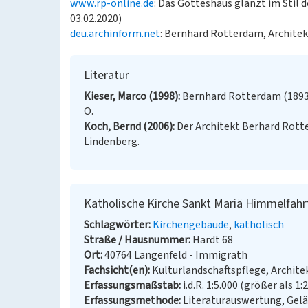
www.rp-online.de
: Das Gotteshaus glänzt im Stil 
03.02.2020)
deu.archinform.net
: Bernhard Rotterdam, Architek
Literatur
Kieser, Marco (1998)
Bernhard Rotterdam (1893-1
O.
Koch, Bernd (2006)
Der Architekt Berhard Rott
Lindenberg.
Katholische Kirche Sankt Mariä Himmelfahr
Schlagwörter
Kirchengebäude
katholisch
Straße / Hausnummer
Hardt 68
Ort
40764 Langenfeld - Immigrath
Fachsicht(en)
Kulturlandschaftspflege, Archit
Erfassungsmaßstab
i.d.R. 1:5.000 (größer als 1:
Erfassungsmethode
Literaturauswertung, Gel