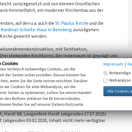
leicht zurückgesetzt und von kleinen Grünflächen
Mariä Himmelfahrt, ein moderner Kirchenbau aus der
erdam, auf den u.a. auch die
St. Paulus Kirche
und die
s
Kardinal-Schulte-Haus in Bensberg
zurückgehen.
 Kirche geweiht werden.
hlbetonrahmenkonstruktion, mit Sichtbeton,
frei stehenden Kirchturm). Der Innenraum ist geprägt von
aumgestaltung entsteht dabei nicht nur durch die weißen
n Cookies
Impressum
|
Da
Buntfenster, die eine Besonderheit dieses Kirchenbaus
inen technisch notwendige Cookies, um die
Notwendige 
 in einer zurückversetzten Nische und kann dadurch
it der Seiten sicherzustellen. Diesen können Sie
Webanalyse
chen, wenn Sie die Seite nutzen möchten. Darüber
Eintreten in den Kirchensaal sofort in den Blick fällt.
n wir Cookies für eine Webanalyse, um die
erer Seiten zu optimieren, sofern Sie einverstanden
ege und Landschaftsschutz e.V., 2020)
ken des Buttons erklären Sie Ihr Einverständnis.
tionen finden Sie auf unserer Datenschutzseite.
rt, Hardt 68, Langenfeld-Hardt (abgerufen 17.07.2025)
rt (abgerufen 03.02.2020, Inhalt nicht mehr verfügbar