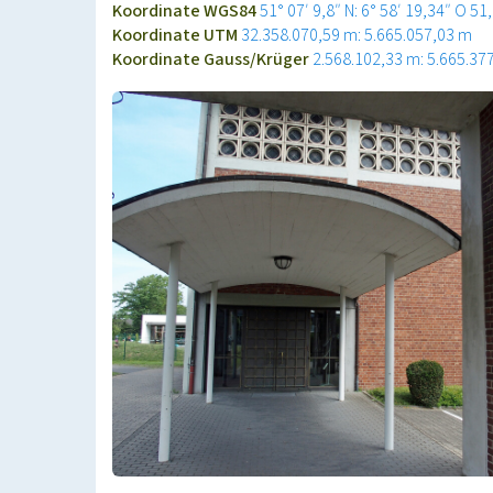
Koordinate WGS84
51° 07′ 9,8″ N: 6° 58′ 19,34″ O
51
Koordinate UTM
32.358.070,59 m: 5.665.057,03 m
Koordinate Gauss/Krüger
2.568.102,33 m: 5.665.37