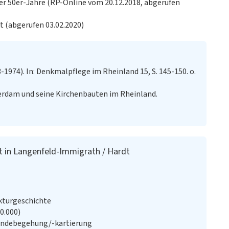
der 50er-Jahre (RP-Online vom 20.12.2018, abgerufen
t (abgerufen 03.02.2020)
974). In: Denkmalpflege im Rheinland 15, S. 145-150. o.
erdam und seine Kirchenbauten im Rheinland.
t in Langenfeld-Immigrath / Hardt
ekturgeschichte
20.000)
ändebegehung/-kartierung