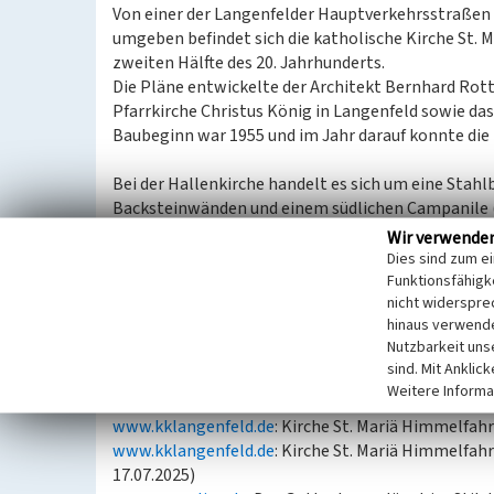
Von einer der Langenfelder Hauptverkehrsstraßen 
umgeben befindet sich die katholische Kirche St. 
zweiten Hälfte des 20. Jahrhunderts.
Die Pläne entwickelte der Architekt Bernhard Rott
Pfarrkirche Christus König in Langenfeld sowie da
Baubeginn war 1955 und im Jahr darauf konnte die
Bei der Hallenkirche handelt es sich um eine Sta
Backsteinwänden und einem südlichen Campanile (
Schlichtheit und Funktionalität. Die helle Innenr
Wir verwende
Wände, sondern auch durch die zahlreichen runden 
Dies sind zum e
sind. Das Kreuz hinter der dem Altar befindet sich
Funktionsfähigke
nicht widerspre
unauffällig beleuchtet werden, so dass dieses beim 
hinaus verwende
Nutzbarkeit uns
(Robert Gansen, Rheinischer Verein für Denkmalpfl
sind. Mit Anklic
Weitere Informa
Internet
www.kklangenfeld.de
: Kirche St. Mariä Himmelfah
www.kklangenfeld.de
: Kirche St. Mariä Himmelfah
17.07.2025)