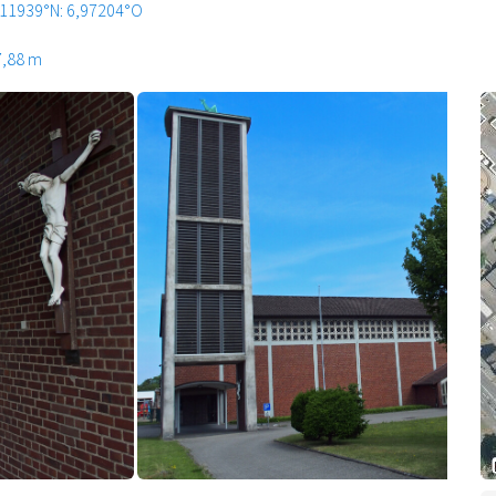
,11939°N: 6,97204°O
7,88 m