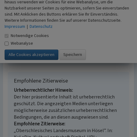
hinaus verwenden wir Cookies für eine Webanalyse, um die
Fachsicht(en)
Nutzbarkeit unserer Seiten zu optimieren, sofern Sie einverstanden
Kulturlandschaftspflege
sind. Mit Anklicken des Buttons erklären Sie Ihr Einverständnis.
Erfassungsmaßstab
Weitere Informationen finden Sie auf unserer Datenschutzseite.
i.d.R. 1:5.000 (größer als 1:20.000)
Impressum
|
Datenschutz
Erfassungsmethode
Notwendige Cookies
Literaturauswertung
Webanalyse
Historischer Zeitraum
Beginn 1983
Empfohlene Zitierweise
Urheberrechtlicher Hinweis
Der hier präsentierte Inhalt ist urheberrechtlich
geschützt. Die angezeigten Medien unterliegen
möglicherweise zusätzlichen urheberrechtlichen
Bedingungen, die an diesen ausgewiesen sind.
Empfohlene Zitierweise
„Oberschlesisches Landesmuseum in Hösel”. In: