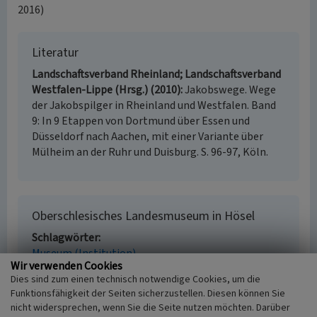
2016)
Literatur
Landschaftsverband Rheinland; Landschaftsverband
Westfalen-Lippe (Hrsg.) (2010)
Jakobswege. Wege
der Jakobspilger in Rheinland und Westfalen. Band
9: In 9 Etappen von Dortmund über Essen und
Düsseldorf nach Aachen, mit einer Variante über
Mülheim an der Ruhr und Duisburg. S. 96-97, Köln.
Oberschlesisches Landesmuseum in Hösel
Schlagwörter
Museum (Institution)
Wir verwenden Cookies
Straße / Hausnummer
Dies sind zum einen technisch notwendige Cookies, um die
Bahnhofstraße 62
Funktionsfähigkeit der Seiten sicherzustellen. Diesen können Sie
Ort
nicht widersprechen, wenn Sie die Seite nutzen möchten. Darüber
40883 Ratingen - Hösel