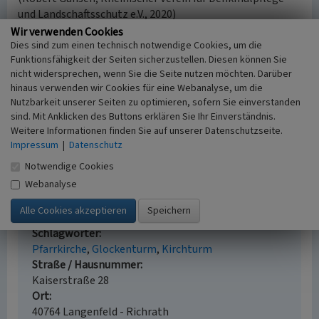
und Landschaftsschutz e.V., 2020)
Wir verwenden Cookies
Internet
Dies sind zum einen technisch notwendige Cookies, um die
Funktionsfähigkeit der Seiten sicherzustellen. Diesen können Sie
www.langenfeld.de
: Denkmalliste der Stadt Langenfeld,
nicht widersprechen, wenn Sie die Seite nutzen möchten. Darüber
Rhld., Stand Oktober 2019 (abgerufen 30.01.2020)
hinaus verwenden wir Cookies für eine Webanalyse, um die
www.kklangenfeld.de
: Kirche St. Martin (abgerufen
Nutzbarkeit unserer Seiten zu optimieren, sofern Sie einverstanden
30.01.2020)
sind. Mit Anklicken des Buttons erklären Sie Ihr Einverständnis.
de.wikipedia.org
: St. Martinus (abgerufen 30.01.2020)
Weitere Informationen finden Sie auf unserer Datenschutzseite.
www.rp-onlinde.de
: Zu St. Martin gehört Langenfelds
Impressum
|
Datenschutz
ältester Bau (abgerufen 30.01.2020)
Notwendige Cookies
Webanalyse
Katholische Pfarrkirche Sankt Martinus in
Richrath
Schlagwörter
Pfarrkirche
Glockenturm
Kirchturm
Straße / Hausnummer
Kaiserstraße 28
Ort
40764 Langenfeld - Richrath