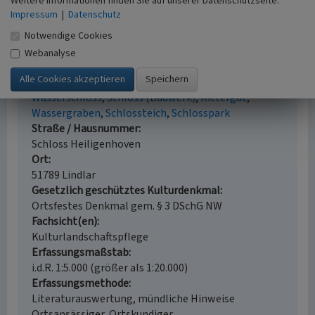
Weitere Informationen finden Sie auf unserer Datenschutzseite.
Impressum
|
Datenschutz
Notwendige Cookies
Webanalyse
Schloss Heiligenhoven bei Lindlar
Schlagwörter
Wasserschloss
Schloss (Bauwerk)
Rittergut
Wassergraben
Schlossteich
Schlosspark
Straße / Hausnummer
Schloss Heiligenhoven
Ort
51789 Lindlar
Gesetzlich geschütztes Kulturdenkmal
Ortsfestes Denkmal gem. § 3 DSchG NW
Fachsicht(en)
Kulturlandschaftspflege
Erfassungsmaßstab
i.d.R. 1:5.000 (größer als 1:20.000)
Erfassungsmethode
Literaturauswertung, mündliche Hinweise
Ortsansässiger, Ortskundiger