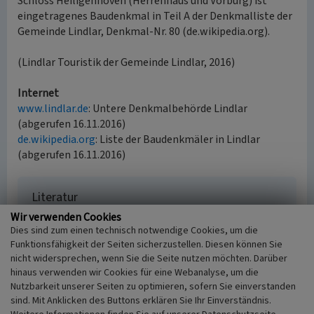
Schloss Heiligenhoven (Herrenhaus und Vorburg) ist
eingetragenes Baudenkmal in Teil A der Denkmalliste der
Gemeinde Lindlar, Denkmal-Nr. 80 (de.wikipedia.org).
(Lindlar Touristik der Gemeinde Lindlar, 2016)
Internet
www.lindlar.de
: Untere Denkmalbehörde Lindlar
(abgerufen 16.11.2016)
de.wikipedia.org
: Liste der Baudenkmäler in Lindlar
(abgerufen 16.11.2016)
Literatur
Wir verwenden Cookies
Groten, Manfred; Johanek, Peter; Reininghaus,
Dies sind zum einen technisch notwendige Cookies, um die
Wilfried; Wensky, Margret / Landschaftsverband
Funktionsfähigkeit der Seiten sicherzustellen. Diesen können Sie
Rheinland; Landschaftsverband Westfalen-Lippe
nicht widersprechen, wenn Sie die Seite nutzen möchten. Darüber
(Hrsg.) (2006)
Handbuch der Historischen Stätten
hinaus verwenden wir Cookies für eine Webanalyse, um die
Nordrhein-Westfalen. (3. völlig neu bearbeitete
Nutzbarkeit unserer Seiten zu optimieren, sofern Sie einverstanden
Auflage). (HbHistSt NRW, Kröners Taschenausgabe,
sind. Mit Anklicken des Buttons erklären Sie Ihr Einverständnis.
Band 273.) S. 671-672, Stuttgart.