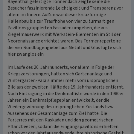
Bayenthal gefertigte Tonnendach zeigte seine die
Besucher faszinierende Leichtigkeit und Transparenz vor
allem im Innern. Außen war dieser kreuzförmige
Hallenbau bis zur Traufhöhe von vier zu turmartigen
Pavillons gruppierten Fassaden umgeben, die aus
Ziegelmauerwerk mit Werkstein-Elementen im Stil der
Neorenaissance errichtet waren. Das Formenrepertoire
der vier Rundbogengiebel aus Metall und Glas fügte sich
hier zwanglos ein.
Im Laufe des 20. Jahrhunderts, vor allem in Folge der
Kriegszerstörungen, hatten sich Gartenanlage und
Wintergarten-Palais immer mehr vom ursprünglichen
Bild aus der zweiten Hälfte des 19. Jahrhunderts entfernt.
Nach Eintragung in die Denkmalliste wurde in den 1980er
Jahren ein Denkmalpflegeplan entwickelt, der die
Wiedergewinnung des ursprünglichen Zustands bzw.
Aussehens der Gesamtanlage zum Ziel hatte. Die
Parterres mit den Kaskaden und den geometrischen
Pflanzbeeten, sodann die Eingangspavillons erhielten
schon vor der Jahrtausendwende ihre historische Gestalt