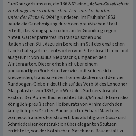
Großbürgertums aus, die 1862/63 eine
„Actien-Gesellschaft
zur Anlage eines botanischen Zier- und Lustgartens ...
unter der Firma FLORA“
gründeten. Im Frühjahr 1863
wurde die Genehmigung durch den preußischen Staat
erteilt; das Königspaar nahm an der Gründung regen
Anteil. Gartenparterres im französischen und
italienischen Stil, dazu ein Bereich im Stil des englischen
Landschaftsgartens, entworfen von Peter Josef Lenné und
ausgeführt von Julius Niepraschk, umgaben den
Wintergarten. Dieser erhob sich über einem
podiumartigen Sockel und verwies mit seinen sich
kreuzenden, transparenten Tonnendächern und den vier
Rundbogen-Giebeln deutlich auf das Vorbild des Londoner
Glaspalastes von 1851, ein Werk des Gärtners Joseph
Paxton. Der Kölner Bau, errichtet 1863/64 nach Plänen des
königlich-preußischen Hofbaurats von Arnim durch den
königlich-preußischen Bauinspector Eduard Maertens,
war jedoch anders konstruiert. Das als filigrane Guss- und
Schmiedeeisenkonstruktion über eleganten Stützen
errichtete, von der Kölnischen Maschinen-Bauanstalt zu