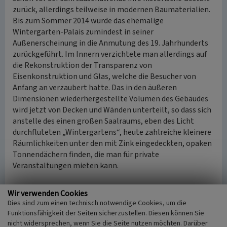
zurück, allerdings teilweise in modernen Baumaterialien.
Bis zum Sommer 2014 wurde das ehemalige
Wintergarten-Palais zumindest in seiner
Außenerscheinung in die Anmutung des 19. Jahrhunderts
zurückgeführt. Im Innern verzichtete man allerdings auf
die Rekonstruktion der Transparenz von
Eisenkonstruktion und Glas, welche die Besucher von
Anfang an verzaubert hatte. Das in den äußeren
Dimensionen wiederhergestellte Volumen des Gebäudes
wird jetzt von Decken und Wänden unterteilt, so dass sich
anstelle des einen großen Saalraums, eben des Licht
durchfluteten „Wintergartens“, heute zahlreiche kleinere
Räumlichkeiten unter den mit Zink eingedeckten, opaken
Tonnendächern finden, die man für private
Veranstaltungen mieten kann.
Hinweise
Wir verwenden Cookies
Das Objekt „Palais Flora in Riehl“ ist ein eingetragenes
Dies sind zum einen technisch notwendige Cookies, um die
Baudenkmal (LVR-Amt für Denkmalpflege im Rheinland,
Funktionsfähigkeit der Seiten sicherzustellen. Diesen können Sie
Datenbank-Nr. 72639 / Denkmalliste der Stadt Köln,
nicht widersprechen, wenn Sie die Seite nutzen möchten. Darüber