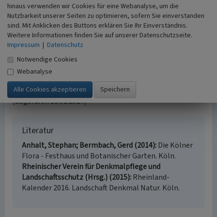
laufende Nr. 400) und wertgebendes Merkmal des
hinaus verwenden wir Cookies für eine Webanalyse, um die
historischen Kulturlandschaftsbereiches
Riehl, Zoo, Flora
Nutzbarkeit unserer Seiten zu optimieren, sofern Sie einverstanden
sind. Mit Anklicken des Buttons erklären Sie Ihr Einverständnis.
(Kulturlandschaftsbereich Regionalplan Köln 340).
Weitere Informationen finden Sie auf unserer Datenschutzseite.
Impressum
|
Datenschutz
(Ulrich Krings, Rheinischer Verein für Denkmalpflege und
Landschaftsschutz e.V., 2016)
Notwendige Cookies
Webanalyse
Internet
www.stadt-koeln.de
: Interaktive Denkmalkarte Köln
(abgerufen 18.01.2024)
Literatur
Anhalt, Stephan; Bermbach, Gerd (2014)
Die Kölner
Flora - Festhaus und Botanischer Garten. Köln.
Rheinischer Verein für Denkmalpflege und
Landschaftsschutz (Hrsg.) (2015)
Rheinland-
Kalender 2016. Landschaft Denkmal Natur. Köln.