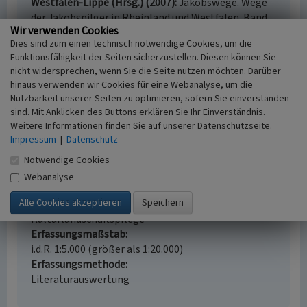
Westfalen-Lippe (Hrsg.) (2007)
Jakobswege. Wege
der Jakobspilger in Rheinland und Westfalen. Band
Wir verwenden Cookies
5: In 7 Etappen von Marburg über Siegen nach Köln.
Dies sind zum einen technisch notwendige Cookies, um die
S. 52, Köln.
Funktionsfähigkeit der Seiten sicherzustellen. Diesen können Sie
nicht widersprechen, wenn Sie die Seite nutzen möchten. Darüber
hinaus verwenden wir Cookies für eine Webanalyse, um die
Nutzbarkeit unserer Seiten zu optimieren, sofern Sie einverstanden
Großer Wald zwischen Diedenshausen und
sind. Mit Anklicken des Buttons erklären Sie Ihr Einverständnis.
Herzhausen
Weitere Informationen finden Sie auf unserer Datenschutzseite.
Impressum
|
Datenschutz
Schlagwörter
Wald
Hohlweg
Notwendige Cookies
Ort
Webanalyse
35075 Gladenbach
Fachsicht(en)
Kulturlandschaftspflege
Erfassungsmaßstab
i.d.R. 1:5.000 (größer als 1:20.000)
Erfassungsmethode
Literaturauswertung