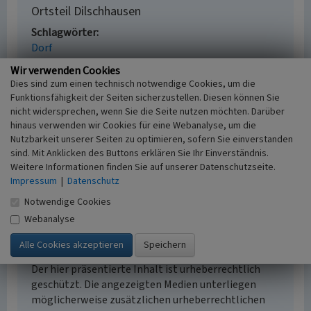
Ortsteil Dilschhausen
Schlagwörter
Dorf
Ort
Wir verwenden Cookies
35041 Marburg - Dilschhausen
Dies sind zum einen technisch notwendige Cookies, um die
Fachsicht(en)
Funktionsfähigkeit der Seiten sicherzustellen. Diesen können Sie
Kulturlandschaftspflege
nicht widersprechen, wenn Sie die Seite nutzen möchten. Darüber
Erfassungsmaßstab
hinaus verwenden wir Cookies für eine Webanalyse, um die
i.d.R. 1:5.000 (größer als 1:20.000)
Nutzbarkeit unserer Seiten zu optimieren, sofern Sie einverstanden
sind. Mit Anklicken des Buttons erklären Sie Ihr Einverständnis.
Erfassungsmethode
Weitere Informationen finden Sie auf unserer Datenschutzseite.
Literaturauswertung
Impressum
|
Datenschutz
Notwendige Cookies
Webanalyse
Empfohlene Zitierweise
Urheberrechtlicher Hinweis
Der hier präsentierte Inhalt ist urheberrechtlich
geschützt. Die angezeigten Medien unterliegen
möglicherweise zusätzlichen urheberrechtlichen