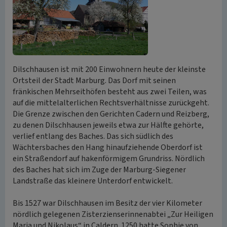
Dilschhausen ist mit 200 Einwohnern heute der kleinste
Ortsteil der Stadt Marburg. Das Dorf mit seinen
fränkischen Mehrseithöfen besteht aus zwei Teilen, was
auf die mittelalterlichen Rechtsverhältnisse zurückgeht.
Die Grenze zwischen den Gerichten Cadern und Reizberg,
zu denen Dilschhausen jeweils etwa zur Hälfte gehörte,
verlief entlang des Baches. Das sich südlich des
Wächtersbaches den Hang hinaufziehende Oberdorf ist
ein Straßendorf auf hakenförmigem Grundriss. Nördlich
des Baches hat sich im Zuge der Marburg-Siegener
Landstraße das kleinere Unterdorf entwickelt.
Bis 1527 war Dilschhausen im Besitz der vier Kilometer
nördlich gelegenen Zisterzienserinnenabtei „Zur Heiligen
Maria und Nikolaus“ in Caldern. 1250 hatte Sophie von