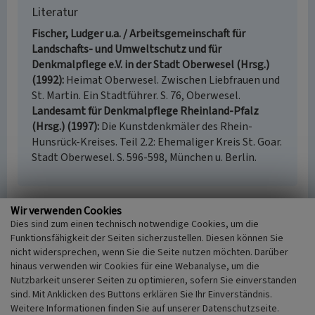
Literatur
Fischer, Ludger u.a. / Arbeitsgemeinschaft für
Landschafts- und Umweltschutz und für
Denkmalpflege e.V. in der Stadt Oberwesel (Hrsg.)
(1992)
Heimat Oberwesel. Zwischen Liebfrauen und
St. Martin. Ein Stadtführer. S. 76, Oberwesel.
Landesamt für Denkmalpflege Rheinland-Pfalz
(Hrsg.) (1997)
Die Kunstdenkmäler des Rhein-
Hunsrück-Kreises. Teil 2.2: Ehemaliger Kreis St. Goar.
Stadt Oberwesel. S. 596-598, München u. Berlin.
Wir verwenden Cookies
Martinstor am Martinsberg Oberwesel
Dies sind zum einen technisch notwendige Cookies, um die
Funktionsfähigkeit der Seiten sicherzustellen. Diesen können Sie
Schlagwörter
nicht widersprechen, wenn Sie die Seite nutzen möchten. Darüber
Tor (Architektur)
hinaus verwenden wir Cookies für eine Webanalyse, um die
Straße / Hausnummer
Nutzbarkeit unserer Seiten zu optimieren, sofern Sie einverstanden
Martinsberg
sind. Mit Anklicken des Buttons erklären Sie Ihr Einverständnis.
Ort
Weitere Informationen finden Sie auf unserer Datenschutzseite.