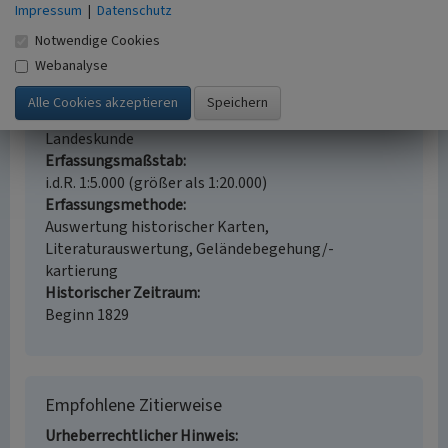
55430 Oberwesel
Impressum
|
Datenschutz
Gesetzlich geschütztes Kulturdenkmal
Notwendige Cookies
Geschütztes Kulturdenkmal gem. § 8 DSchG
Webanalyse
Rheinland-Pfalz
Fachsicht(en)
Kulturlandschaftspflege, Denkmalpflege,
Landeskunde
Erfassungsmaßstab
i.d.R. 1:5.000 (größer als 1:20.000)
Erfassungsmethode
Auswertung historischer Karten,
Literaturauswertung, Geländebegehung/-
kartierung
Historischer Zeitraum
Beginn 1829
Empfohlene Zitierweise
Urheberrechtlicher Hinweis