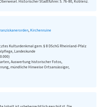
 Oberwesel. Historischer Stadtführer. S. 76-80, Koblenz.
ranziskanerorden
Kirchenruine
ztes Kulturdenkmal gem. § 8 DSchG Rheinland-Pfalz
alpflege, Landeskunde
20.000)
arten, Auswertung historischer Fotos,
rung, mündliche Hinweise Ortsansässiger,
te Inhalt ist urheberrechtlich geschützt. Die