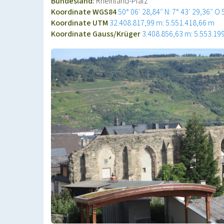
Bundesland:
Rheinland-Pfalz
Koordinate WGS84
50° 06′ 28,84″ N: 7° 43′ 29,36″ O
Koordinate UTM
32.408.817,99 m: 5.551.418,66 m
Koordinate Gauss/Krüger
3.408.856,63 m: 5.553.19