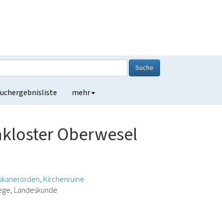
Suche
uchergebnisliste
mehr
nkloster Oberwesel
iskanerorden
Kirchenruine
lege, Landeskunde