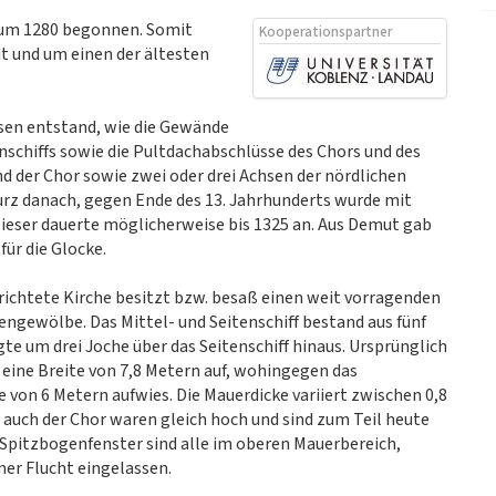
e um 1280 begonnen. Somit
Kooperationspartner
dt und um einen der ältesten
asen entstand, wie die Gewände
schiffs sowie die Pultdachabschlüsse des Chors und des
nd der Chor sowie zwei oder drei Achsen der nördlichen
kurz danach, gegen Ende des 13. Jahrhunderts wurde mit
ieser dauerte möglicherweise bis 1325 an. Aus Demut gab
für die Glocke.
richtete Kirche besitzt bzw. besaß einen weit vorragenden
engewölbe. Das Mittel- und Seitenschiff bestand aus fünf
gte um drei Joche über das Seitenschiff hinaus. Ursprünglich
 eine Breite von 7,8 Metern auf, wohingegen das
e von 6 Metern aufwies. Die Mauerdicke variiert zwischen 0,8
s auch der Chor waren gleich hoch und sind zum Teil heute
 Spitzbogenfenster sind alle im oberen Mauerbereich,
ner Flucht eingelassen.