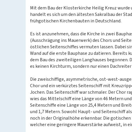
Mit dem Bau der Klosterkirche Heilig Kreuz wurd
handelt es sich um den ältesten Sakralbau der Sta
frühgotischen Kirchenbauten in Deutschland.
Es ist anzunehmen, dass die Kirche in zwei Bauph
(Ausschrägung ins Mauerwerk) des Chors und Seiten
östlichen Seitenschiffes vermuten lassen. Dabei si
Wand auf die erste Bauphase zu datieren. Bereits 
dem Bau des zweiteiligen Langhauses begonnen. D
es keinen Kirchturm, sondern nur einen Dachreiter 
Die zweischiffige, asymmetrische, ost-west-ausge
Chor und ein verkürztes Seitenschiff mit Kreuzripp
Jochen. Das Seitenschiff war schmaler. Der Chor ra
wies das Mittelschiff eine Länge von 46 Metern und
Seitenschiffe eine Länge von 25,4 Metern und Breit
und 1,7 Metern. Sowohl Haupt- und Seitenschiff al
noch in der Originalhöhe erkennbar. Die gotischen
welcher eine geringere Mauerstärke aufweist, in ei