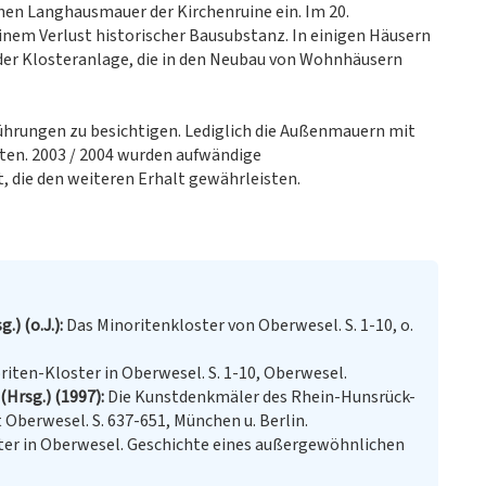
ichen Langhausmauer der Kirchenruine ein. Im 20.
em Verlust historischer Bausubstanz. In einigen Häusern
 der Klosteranlage, die in den Neubau von Wohnhäusern
 Führungen zu besichtigen. Lediglich die Außenmauern mit
ten. 2003 / 2004 wurden aufwändige
 die den weiteren Erhalt gewährleisten.
.) (o.J.)
Das Minoritenkloster von Oberwesel. S. 1-10, o.
iten-Kloster in Oberwesel. S. 1-10, Oberwesel.
Hrsg.) (1997)
Die Kunstdenkmäler des Rhein-Hunsrück-
dt Oberwesel. S. 637-651, München u. Berlin.
ter in Oberwesel. Geschichte eines außergewöhnlichen