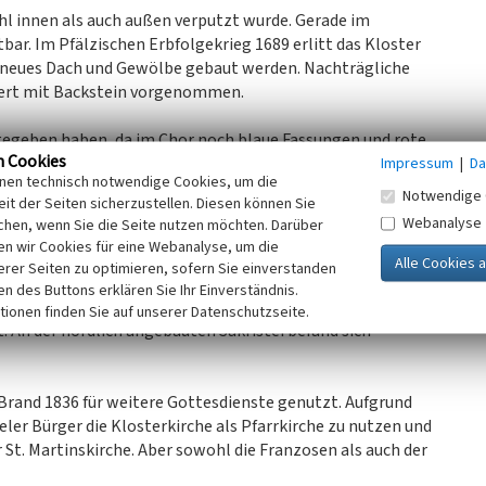
hl innen als auch außen verputzt wurde. Gerade im
bar. Im Pfälzischen Erbfolgekrieg 1689 erlitt das Kloster
 neues Dach und Gewölbe gebaut werden. Nachträgliche
dert mit Backstein vorgenommen.
gegeben haben, da im Chor noch blaue Fassungen und rote
n Cookies
ch rote und gelbe Farbpartikel finden, die darauf hindeuten,
Impressum
|
Da
inen technisch notwendige Cookies, um die
delt. In die Kirchenfenster waren bunte Schönburger-
Notwendige 
it der Seiten sicherzustellen. Diesen können Sie
, eine Kanzel, Kirchengerätschaften und Reliquien sollen
Webanalyse
chen, wenn Sie die Seite nutzen möchten. Darüber
eder ergänzt wurde. 1658 wurde beispielsweise ein neuer
n wir Cookies für eine Webanalyse, um die
erer Seiten zu optimieren, sofern Sie einverstanden
ken des Buttons erklären Sie Ihr Einverständnis.
urch einen in der Mitte des Seitenschiffes gelegenen
tionen finden Sie auf unserer Datenschutzseite.
. An der nördlich angebauten Sakristei befand sich
 Brand 1836 für weitere Gottesdienste genutzt. Aufgrund
ler Bürger die Klosterkirche als Pfarrkirche zu nutzen und
St. Martinskirche. Aber sowohl die Franzosen als auch der