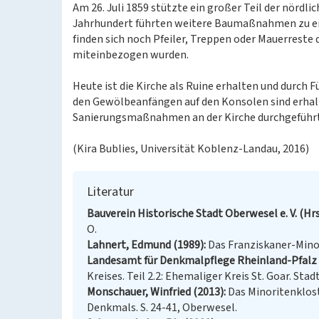
Am 26. Juli 1859 stützte ein großer Teil der nördl
Jahrhundert führten weitere Baumaßnahmen zu ein
finden sich noch Pfeiler, Treppen oder Mauerreste
miteinbezogen wurden.
Heute ist die Kirche als Ruine erhalten und durch
den Gewölbeanfängen auf den Konsolen sind erhal
Sanierungsmaßnahmen an der Kirche durchgeführt,
(Kira Bublies, Universität Koblenz-Landau, 2016)
Literatur
Bauverein Historische Stadt Oberwesel e. V. (Hrsg
O.
Lahnert, Edmund (1989)
Das Franziskaner-Minor
Landesamt für Denkmalpflege Rheinland-Pfalz (
Kreises. Teil 2.2: Ehemaliger Kreis St. Goar. Sta
Monschauer, Winfried (2013)
Das Minoritenklos
Denkmals. S. 24-41, Oberwesel.