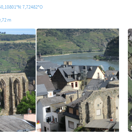
50,10801°N: 7,72482°O
9,72 m