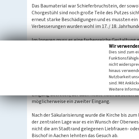
Das Baumaterial war Schieferbruchstein, der sowo
Chorgestühl sind noch große Teile des Putzes sicht
erneut starke Beschädigungen und es mussten ein
Verbesserungen wurden wohl im 17. / 18. Jahrhun
Im Inneren muss es eine farbenreiche Gestaltung 
Wir verwende
Fugennetze erhalten sind. Darüber hinaus lassen si
Dies sind zum e
dass es sich um eine barocke Farbkombination han
Funktionsfähigke
Wappen eingelassen. Zahlreiche Altäre, eine Orgel
nicht widerspre
zur Innenausstattung gezählt haben, die immer wi
hinaus verwende
barocker Hochaltar eingeweiht.
Nutzbarkeit uns
sind. Mit Anklic
Die Kirche, die Platz für 300 Gläubige bot, wurde d
Weitere Informa
Eingang betreten, der auch heute noch zu sehen ist
möglicherweise ein zweiter Eingang.
Nach der Säkularisierung wurde die Kirche bis zum
der zentralen Lage war es ein Wunsch der Oberwese
nicht die am Stadtrand gelegenen Liebfrauen- oder 
Bischof in Aachen lehnten das Gesuch ab.