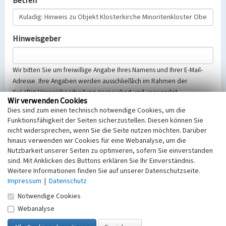
Betreff
Hinweisgeber
Wir bitten Sie um freiwillige Angabe Ihres Namens und Ihrer E-Mail-
Adresse. Ihre Angaben werden ausschließlich im Rahmen der
KuLaDig-Hinweisbearbeitung gespeichert und verwendet.
Wir verwenden Cookies
Selbstverständlich werden diese entsprechend der Vorschriften des
Dies sind zum einen technisch notwendige Cookies, um die
Telemediengesetzes, des Datenschutzgesetzes NRW und der seit
Funktionsfähigkeit der Seiten sicherzustellen. Diesen können Sie
dem 25.05.2018 gültigen Europäischen Datenschutzgrundverordnung
nicht widersprechen, wenn Sie die Seite nutzen möchten. Darüber
(EU-DSGVO) vertraulich behandelt, beachten Sie bitte unsere
hinaus verwenden wir Cookies für eine Webanalyse, um die
Hinweise zum
Datenschutz
.
Nutzbarkeit unserer Seiten zu optimieren, sofern Sie einverstanden
sind. Mit Anklicken des Buttons erklären Sie Ihr Einverständnis.
Nachricht
Weitere Informationen finden Sie auf unserer Datenschutzseite.
Impressum
|
Datenschutz
Notwendige Cookies
Webanalyse
Sicherheitsabfrage
Tragen Sie unten das Rechenergebnis aus der