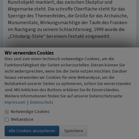
Kunstobjekt markiert, das zwischen Skulptur und
Wegemarke steht. Die schroffe Oberfläche steht für das
Sperrige des Themenfeldes, die Größe für das Archaische,
Monumentale, Wirkungsmächtige der Taufe des Franken
im Nachgang zu seinem Schlachtensieg. 1999 wurde die
„Chlodwig-Stele“ bei einem Festakt eingeweiht.
Längst ist sie ein Anziehungspunkt für Kunstfreunde und
Wir verwenden Cookies
Kulturtouristen auf den Spuren Chlodwigs geworden.
Dies sind zum einen technisch notwendige Cookies, um die
Weitere Arbeiten Rückriems, die Manfred Vetter initiierte,
Funktionsfähigkeit der Seiten sicherzustellen. Diesen können Sie
ließen rund um die Burg Langendorf schließlich ein frei
nicht widersprechen, wenn Sie die Seite nutzen möchten. Darüber
besuchbares „Stelen-Feld“ entstehen.
hinaus verwenden wir Cookies für eine Webanalyse, um die
Nutzbarkeit unserer Seiten zu optimieren, sofern Sie einverstanden
sind. Mit Anklicken des Buttons erklären Sie Ihr Einverständnis.
(Hans-Gerd Dick, Rheinischer Verein für Denkmalpflege
Weitere Informationen finden Sie auf unserer Datenschutzseite.
und Landschaftsschtz, 2016)
Impressum
|
Datenschutz
Notwendige Cookies
Literatur
Webanalyse
Rheinischer Verein für Denkmalpflege und
Landschaftsschtz e.V. (Hrsg.) (2016)
Kalender