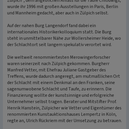
Zülpich“, dem angeblichen Anlass für die Taufe Chlodwigs,
wurde ihr 1996 mit großen Ausstellungen in Paris, Berlin
und Mannheim gedacht, aber auch in Zülpich selbst.
Auf der nahen Burg Langendorf fand dabei ein
internationales Historikerkolloquium statt. Die Burg
steht in unmittelbarer Nähe zur Wollersheimer Heide, wo
der Schlachtort seit langem spekulativ verortet wird.
Die weltweit renommiertesten Merowingerforscher
waren seinerzeit nach Zülpich gekommen. Burgherr
Manfred Vetter, mit Ehefrau Juliane Gastgeber des
Treffens, wurde dadurch angeregt, am mutmaßlichen Ort
der Schlacht mit einem Denkmal an den Franken, seine
sagenumwobene Schlacht und Taufe, zu erinnern. Die
Finanzierung wollte der kunstsinnige und erfolgreiche
Unternehmer selbst tragen. Berater und Mitstifter Prof.
Henrik Hanstein, Zülpicher wie Vetter und Eigentümer des
renommierten Kunstauktionshauses Lempertz in Köln,
regte an, Ulrich Rückriem mit der Umsetzung zu betrauen.