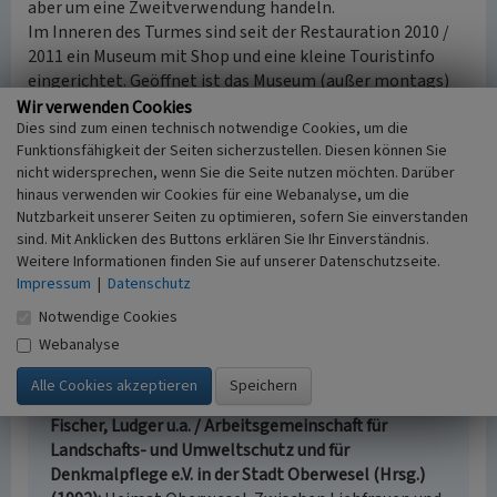
aber um eine Zweitverwendung handeln.
Im Inneren des Turmes sind seit der Restauration 2010 /
2011 ein Museum mit Shop und eine kleine Touristinfo
eingerichtet. Geöffnet ist das Museum (außer montags)
von April bis Oktober.
Wir verwenden Cookies
Dies sind zum einen technisch notwendige Cookies, um die
Funktionsfähigkeit der Seiten sicherzustellen. Diesen können Sie
(Kira Bublies, Universität Koblenz-Landau, 2016).
nicht widersprechen, wenn Sie die Seite nutzen möchten. Darüber
hinaus verwenden wir Cookies für eine Webanalyse, um die
Nutzbarkeit unserer Seiten zu optimieren, sofern Sie einverstanden
Literatur
sind. Mit Anklicken des Buttons erklären Sie Ihr Einverständnis.
Bornheim gen. Schilling, Werner / Rheinischer
Weitere Informationen finden Sie auf unserer Datenschutzseite.
Verein für Denkmalpflege und Landschaftsschutz e.V.
Impressum
|
Datenschutz
(Hrsg.) (1992)
Oberwesel. (Rheinische
Notwendige Cookies
Kunststätten, Heft 81.) S. 17-22, Neuss (10.
Webanalyse
durchgesehene Auflage).
Familie Hüttl (Hrsg.) (o.J.)
Die Geschichte der
Schönburg. Bingen.
Fischer, Ludger u.a. / Arbeitsgemeinschaft für
Landschafts- und Umweltschutz und für
Denkmalpflege e.V. in der Stadt Oberwesel (Hrsg.)