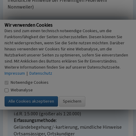
freundliche Hinweise der Freiwilligen Feuerwehr
Nonnweiler)
Feuerwehrhaus der freiwilligen Feuerwehr
Wir verwenden Cookies
Nonnweiler
Dies sind zum einen technisch notwendige Cookies, um die
Funktionsfähigkeit der Seiten sicherzustellen. Diesen können Sie
Schlagwörter
nicht widersprechen, wenn Sie die Seite nutzen möchten. Darüber
Feuerwehrhaus
hinaus verwenden wir Cookies für eine Webanalyse, um die
Straße / Hausnummer
Nutzbarkeit unserer Seiten zu optimieren, sofern Sie einverstanden
Ringstraße 22
sind. Mit Anklicken des Buttons erklären Sie Ihr Einverständnis.
Ort
Weitere Informationen finden Sie auf unserer Datenschutzseite.
Impressum
66620 Nonnweiler - Nonnweiler
|
Datenschutz
Gesetzlich geschütztes Kulturdenkmal
Notwendige Cookies
Kein
Webanalyse
Fachsicht(en)
Kulturlandschaftspflege
Erfassungsmaßstab
i.d.R. 1:5.000 (größer als 1:20.000)
Erfassungsmethode
Geländebegehung/-kartierung, mündliche Hinweise
Ortsansässiger, Ortskundiger